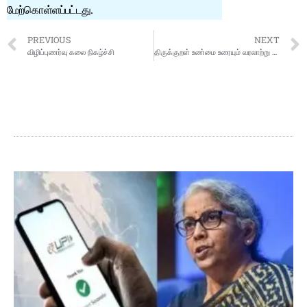
மேற்கொள்ளப்பட்டது.
PREVIOUS
NEXT
விழிப்புணர்வு கலை நிகழ்ச்சி
திருக்குறள் உண்மை உரையும் வரலாற்று ஆதாரங்களும்