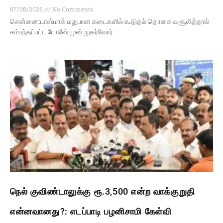
07/08/2026
No Comments
சென்னை:டாஸ்மாக் மதுபான கடைகளில் கூடுதல் தொகை வசூலித்தால்
சம்பந்தப்பட்ட போலீஸ் முன் நுகர்வோர்
நெல் குவிண்டாலுக்கு ரூ.3,500 என்ற வாக்குறுதி
என்னவானது?: எடப்பாடி பழனிசாமி கேள்வி