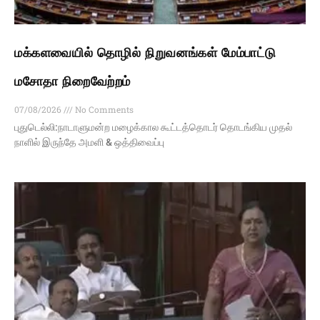
மக்களவையில் தொழில் நிறுவனங்கள் மேம்பாட்டு
மசோதா நிறைவேற்றம்
07/08/2026
No Comments
புதுடெல்லி:நாடாளுமன்ற மழைக்கால கூட்டத்தொடர் தொடங்கிய முதல்
நாளில் இருந்தே அமளி & ஒத்திவைப்பு