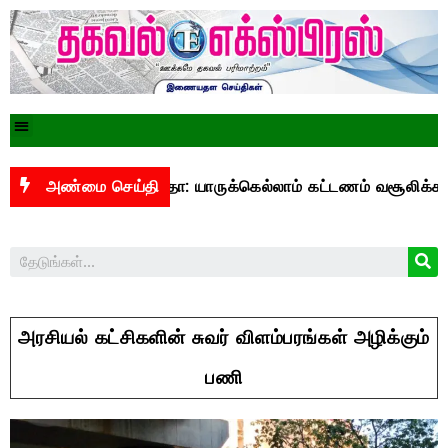
 யுபிஐ மசோதா: யாருக்கெல்லாம் கட்டணம் வசூலிக்கப்படும்? –
அண்மை செய்தி
அரசியல் கட்சிகளின் சுவர் விளம்பரங்கள் அழிக்கும்
பணி