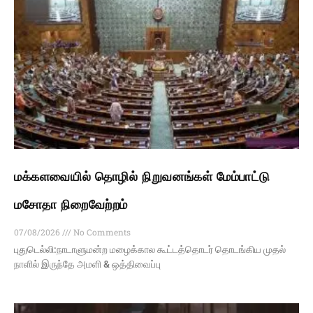
மக்களவையில் தொழில் நிறுவனங்கள் மேம்பாட்டு
மசோதா நிறைவேற்றம்
07/08/2026
No Comments
புதுடெல்லி:நாடாளுமன்ற மழைக்கால கூட்டத்தொடர் தொடங்கிய முதல்
நாளில் இருந்தே அமளி & ஒத்திவைப்பு