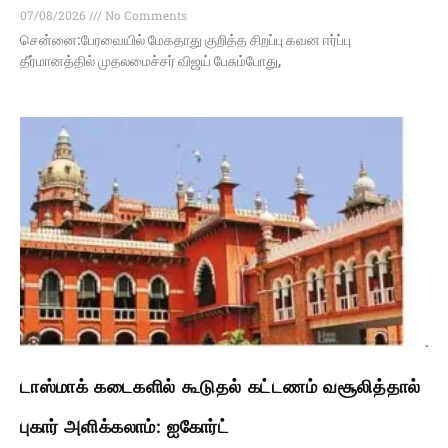
07/08/2026
No Comments
சென்னை:பேரவையில் மேகதாது குறித்த சிறப்பு கவன ஈர்ப்பு
தீர்மானத்தில் முதலமைச்சர் விஜய் பேசும்போது,
டாஸ்மாக் கடைகளில் கூடுதல் கட்டணம் வசூலித்தால்
புகார் அளிக்கலாம்: ஐகோர்ட்