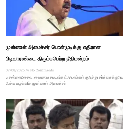
முன்னாள் அமைச்சர் பொன்முடிக்கு எதிரான
பிடிவாரண்டை திரும்பபெற்ற நீதிமன்றம்
07/08/2026
No Comments
சென்னை:சைவ, வைணவ சமயங்கள், பெண்கள் குறித்து சர்ச்சைக்குரிய
பேச்சு வழக்கில், முன்னாள் அமைச்சர்