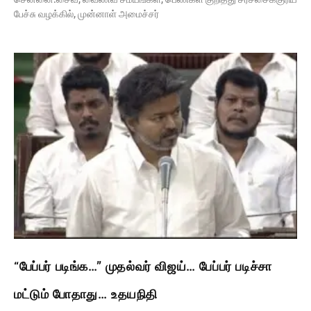
பேச்சு வழக்கில், முன்னாள் அமைச்சர்
“பேப்பர் படிங்க…” முதல்வர் விஜய்… பேப்பர் படிச்சா
மட்டும் போதாது… உதயநிதி