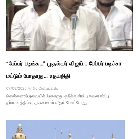
“பேப்பர் படிங்க…” முதல்வர் விஜய்… பேப்பர் படிச்சா
மட்டும் போதாது… உதயநிதி
07/08/2026
No Comments
சென்னை:பேரவையில் மேகதாது குறித்த சிறப்பு கவன ஈர்ப்பு
தீர்மானத்தில் முதலமைச்சர் விஜய் பேசும்போது,