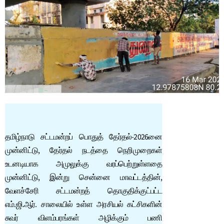
தமிழ்நாடு சட்டமன்றப் பொதுத் தேர்தல்-2026னை
முன்னிட்டு, தேர்தல் நடத்தை நெறிமுறைகள்
உடனடியாக அமுலுக்கு வரப்பெற்றுள்ளதை
முன்னிட்டு, இன்று சென்னை மாவட்டத்தின்,
வேளச்சேரி சட்டமன்றத் தொகுதிக்குட்பட்ட
எம்.ஜி.ஆர். சாலையில் உள்ள அரசியல் கட்சிகளின்
சுவர் விளம்பரங்கள் அழிக்கும் பணி