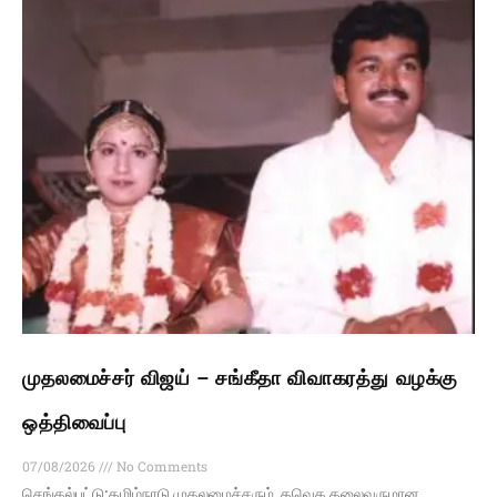
முதலமைச்சர் விஜய் – சங்கீதா விவாகரத்து வழக்கு
ஒத்திவைப்பு
07/08/2026
No Comments
செங்கல்பட்டு:தமிழ்நாடு முதலமைச்சரும், தவெக தலைவருமான