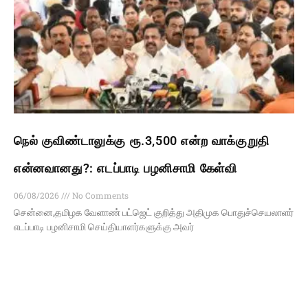
நெல் குவிண்டாலுக்கு ரூ.3,500 என்ற வாக்குறுதி
என்னவானது?: எடப்பாடி பழனிசாமி கேள்வி
06/08/2026
No Comments
சென்னை,தமிழக வேளாண் பட்ஜெட் குறித்து அதிமுக பொதுச்செயலாளர்
எடப்பாடி பழனிசாமி செய்தியாளர்களுக்கு அவர்