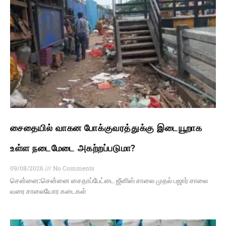
சைதையில் வாகன போக்குவரத்துக்கு இடையூறாக
உள்ள நடைமேடை அகற்றப்படுமா?
09/08/2026
No Comments
சென்னை:சென்னை சைதாப்பேட்டை ஜீனிஸ் சாலை முதல் பஜார் சாலை
வரை சாலையோர கடைகள்