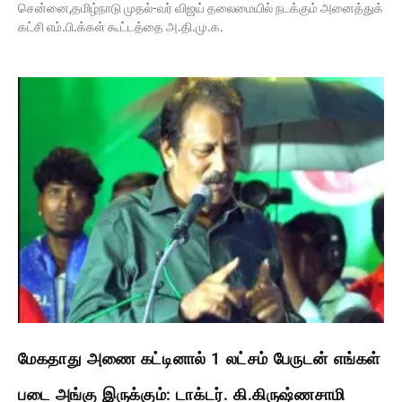
சென்னை,தமிழ்நாடு முதல்-வர் விஜய் தலைமையில் நடக்கும் அனைத்துக்
கட்சி எம்.பி.க்கள் கூட்டத்தை அ.தி.மு.க.
மேகதாது அணை கட்டினால் 1 லட்சம் பேருடன் எங்கள்
படை அங்கு இருக்கும்: டாக்டர். கி.கிருஷ்ணசாமி