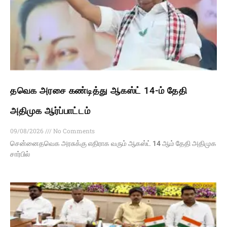
தவெக அரசை கண்டித்து ஆகஸ்ட் 14-ம் தேதி
அதிமுக ஆர்ப்பாட்டம்
09/08/2026
No Comments
சென்னைதவெக அரசுக்கு எதிராக வரும் ஆகஸ்ட் 14 ஆம் தேதி அதிமுக
சார்பில்