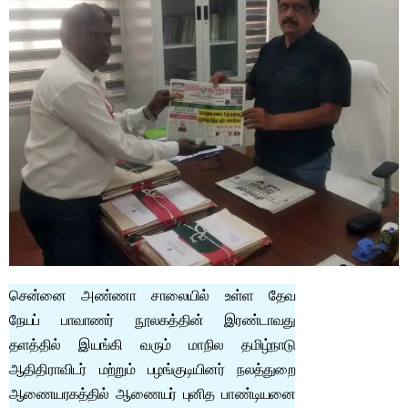
சென்னை அண்ணா சாலையில் உள்ள தேவ
நேயப் பாவாணர் நூலகத்தின் இரண்டாவது
தளத்தில் இயங்கி வரும் மாநில தமிழ்நாடு
ஆதிதிராவிடர் மற்றும் பழங்குடியினர் நலத்துறை
ஆணையரகத்தில் ஆணையர் புனித பாண்டியனை