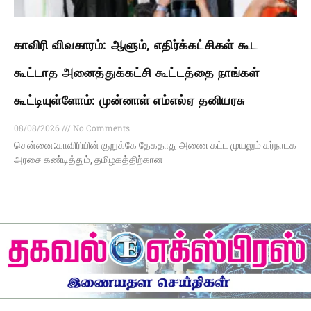
காவிரி விவகாரம்: ஆளும், எதிர்க்கட்சிகள் கூட
கூட்டாத அனைத்துக்கட்சி கூட்டத்தை நாங்கள்
கூட்டியுள்ளோம்: முன்னாள் எம்எல்ஏ தனியரசு
08/08/2026
No Comments
சென்னை:காவிரியின் குறுக்கே தேகதாது அணை கட்ட முயலும் கர்நாடக
அரசை கண்டித்தும், தமிழகத்திற்கான