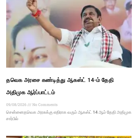
தவெக அரசை கண்டித்து ஆகஸ்ட் 14-ம் தேதி
அதிமுக ஆர்ப்பாட்டம்
09/08/2026
No Comments
சென்னைதவெக அரசுக்கு எதிராக வரும் ஆகஸ்ட் 14 ஆம் தேதி அதிமுக
சார்பில்