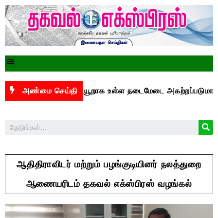
ுக்கு இடையூறாக உள்ள நடைமேடை அகற்றப்படுமா?
அண்மை செய்தி
சென்
ஆதிதிராவிடர் மற்றும் பழங்குடியினர் நலத்துறை
ஆணையரிடம் தகவல் எக்ஸ்பிரஸ் வழங்கல்