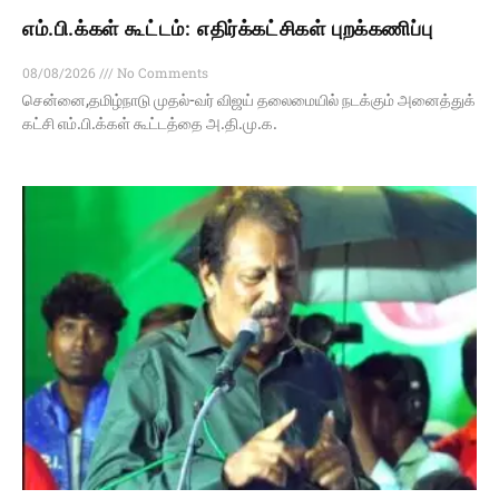
எம்.பி.க்கள் கூட்டம்: எதிர்க்கட்சிகள் புறக்கணிப்பு
08/08/2026
No Comments
சென்னை,தமிழ்நாடு முதல்-வர் விஜய் தலைமையில் நடக்கும் அனைத்துக்
கட்சி எம்.பி.க்கள் கூட்டத்தை அ.தி.மு.க.