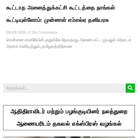
கூட்டாத அனைத்துக்கட்சி கூட்டத்தை நாங்கள்
கூட்டியுள்ளோம்: முன்னாள் எம்எல்ஏ தனியரசு
08/08/2026
No Comments
சென்னை:காவிரியின் குறுக்கே தேகதாது அணை கட்ட முயலும் கர்நாடக
அரசை கண்டித்தும், தமிழகத்திற்கான
ஆதிதிராவிடர் மற்றும் பழங்குடியினர் நலத்துறை
ஆணையரிடம் தகவல் எக்ஸ்பிரஸ் வழங்கல்