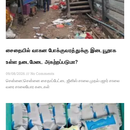
சைதையில் வாகன போக்குவரத்துக்கு இடையூறாக
உள்ள நடைமேடை அகற்றப்படுமா?
09/08/2026
No Comments
சென்னை:சென்னை சைதாப்பேட்டை ஜீனிஸ் சாலை முதல் பஜார் சாலை
வரை சாலையோர கடைகள்