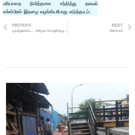
மரியாதை நிமித்தமாக சந்தித்து தகவல்
எக்ஸ்பிரஸ் இதழை வழங்கியபோது எடுத்தபடம்.
PREVIOUS
NEXT
முடித்துவைப்பு…. அதிமுக பொதுக்குழு தீர்மானம் செல்லும்… நீதிமன்றம் அதிரடி… பொதுச் செயலாளராகிறார் எடப்பாடி பழனிசாமி
விளம்பரம்