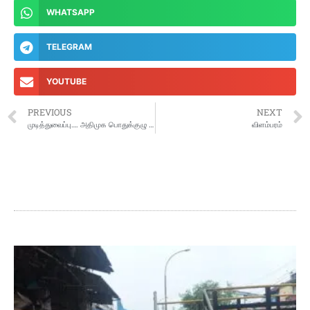
WHATSAPP
TELEGRAM
YOUTUBE
PREVIOUS
NEXT
முடித்துவைப்பு…. அதிமுக பொதுக்குழு தீர்மானம் செல்லும்… நீதிமன்றம் அதிரடி… பொதுச் செயலாளராகிறார் எடப்பாடி பழனிசாமி
விளம்பரம்