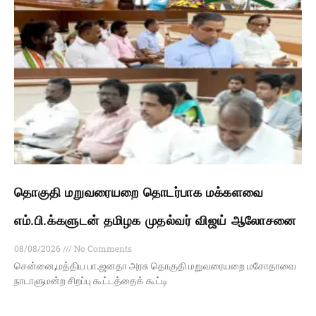
தொகுதி மறுவரையறை தொடர்பாக மக்களவை
எம்.பி.க்களுடன் தமிழக முதல்வர் விஜய் ஆலோசனை
08/08/2026
No Comments
சென்னை,மத்திய பா.ஜனதா அரசு தொகுதி மறுவரையறை மசோதாவை
நாடாளுமன்ற சிறப்பு கூட்டத்தைக் கூட்டி