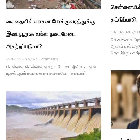
சென்னையில்
தட்டுப்பாடு
சைதையில் வாகன போக்குவரத்துக்கு
09/08/2026
N
இடையூறாக உள்ள நடைமேடை
சென்னை:தமிழகத
அகற்றப்படுமா?
ஆவின் பால் விந
தொடர்ந்து புகார
09/08/2026
No Comments
சென்னை:சென்னை சைதாப்பேட்டை ஜீனிஸ் சாலை
முதல் பஜார் சாலை வரை சாலையோர கடைகள்