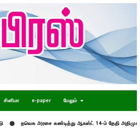
சினிமா
e-paper
மேலும்
ெக அரசை கண்டித்து ஆகஸ்ட் 14-ம் தேதி அதிமுக ஆர்ப்பாட்டம்