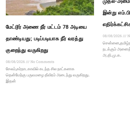
முதல்-அமைச
இன்று எம்.பி
எதிர்க்கட்சி
மேட்டூர் அணை நீர் மட்டம் 78 அடியை
08/08/2026
N
தாண்டியது; படிப்படியாக நீர் வரத்து
சென்னை,தமிழ்ந
நடக்கும் அனைத்த
குறைந்து வருகிறது
அ.தி.மு.க.
08/08/2026
No Comments
சேலம்,கர்நாடகாவில் கடந்த சில நாட்களாக
தென்மேற்கு பருவமழை தீவிரம் அடைந்து வருகிறது.
இதன்