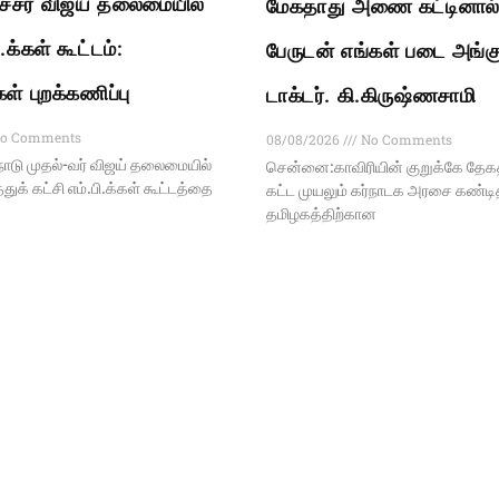
்சர் விஜய் தலைமையில்
மேகதாது அணை கட்டினால் 
.க்கள் கூட்டம்:
பேருடன் எங்கள் படை அங்கு
கள் புறக்கணிப்பு
டாக்டர். கி.கிருஷ்ணசாமி
o Comments
08/08/2026
No Comments
ாடு முதல்-வர் விஜய் தலைமையில்
சென்னை:காவிரியின் குறுக்கே த
ுக் கட்சி எம்.பி.க்கள் கூட்டத்தை
கட்ட முயலும் கர்நாடக அரசை கண்டித்
தமிழகத்திற்கான