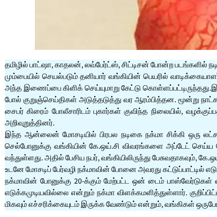
தமிழில் பாட்ஷா, காதலன், லவ்பேர்ட்ஸ், சிட்டிசன் போன்ற படங்களில் நட
மும்பையில் செயல்படும் தனியார் வங்கியின் பெயரில் வாடிக்கையாளர்க
அந்த இணைப்பை கிளிக் செய்யுமாறு கேட்டு கொள்ளப்பட்டிருந்தது.இ
போல் குறுஞ்செய்திகள் அடுத்தடுத்து வர ஆரம்பித்தன. மூன்று நாட
சைபர் கிரைம் போலீசாரிடம் புகார்கள் குவிந்த நிலையில், வழக்கு
அறிவுறுத்தினர்.
இந்த ஆன்லைன் மோசடியில் பிரபல நடிகை நக்மா சிக்கி ஒரு லட்சம
செல்போனுக்கு வங்கியின் கே.ஒய்.சி விவரங்களை அப்டேட் செய்ய வே
வந்துள்ளது. அதில் பேசிய நபர், வங்கியிலிருந்து பேசுவதாகவும், கே.
உடனே மோசடிப் பேர்வழி நக்மாவின் போனை அவரது கட்டுப்பாட்டில் எடுத
நக்மாவின் போனுக்கு 20-க்கும் மேற்பட்ட ஒன் டைம் பாஸ்வேர்டுக
எடுக்கமுடியவில்லை என்றும் நக்மா விளக்கமளித்துள்ளார். குறிப்
மிகவும் எச்சரிக்கையுடம் இருக்க வேண்டும் என்றும், வங்கிகள் ஒருபோ