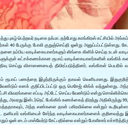
ித்து புகழ் பெற்றவர் நடிகை நக்மா. தற்போது காங்கிரஸ் கட்சியில் அங்கம்
ள் 40 பேருக்கு போலி குறுஞ்செய்தி ஒன்று அனுப்பப்பட்டுள்ளது. கே.ஒய
தனை நம்பிய வாடிக்கையாளர்களும் லிங்கை கிளிக் செய்த உடன் வாடிக
்களுக்குள் லட்சக்கணக்கான ரூபாய் வாடிக்கையாளர்களின் வங்கிக் கண
ப்பதிவு செய்து விசாணையைத் தீவிரப்படுத்தினர். வங்கிகள் பெயரில்
் ரூபாய் பணத்தை இழந்திருக்கும் தகவல் வெளியானது. இதுகுறித்து
ண்டும் எனக் குறிப்பிடப்பட்டு ஒரு மெசேஜ் லிங்க் வந்துள்ளது. அ
ஒய்.சி விவரங்களை எப்படி அப்டேட் செய்ய வேண்டும் என்று சொல்லிக்கொட
்து, அவரது இன்டர்நெட் பேங்கிங் கணக்கைத் திறந்து அதிலிருந்து 99,
ள் வந்ததாகவும், அந்த எண்களை தான் பகிரவில்லை என்றும் கூறியுள்
பிட்ட தனியார் வங்கியைச் சேர்ந்த வாடிக்கையாளர்களைக் குறிவைத்து
தும் ஒன் டைம் பாஸ்வேர்டு கேட்பதில்லை என்றும் போலீஸார் எச்சரித்திர