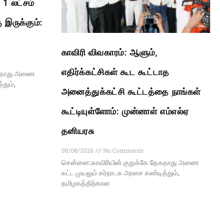
1 லட்சம்
 இருக்கும்:
காவிரி விவகாரம்: ஆளும்,
எதிர்க்கட்சிகள் கூட கூட்டாத
ேகதாது அணை
தும்,
அனைத்துக்கட்சி கூட்டத்தை நாங்கள்
கூட்டியுள்ளோம்: முன்னாள் எம்எல்ஏ
தனியரசு
08/08/2026
No Comments
சென்னை:காவிரியின் குறுக்கே தேகதாது அணை
கட்ட முயலும் கர்நாடக அரசை கண்டித்தும்,
தமிழகத்திற்கான