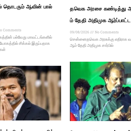
 தொடரும் ஆவின் பால்
தவெக அரசை கண்டித்து ஆ
ம் தேதி அதிமுக ஆர்ப்பாட்ட
o Comments
09/08/2026
No Comments
்தின் பல்வேறு மாவட்டங்களில்
சென்னைதவெக அரசுக்கு எதிராக வர
ியோகத்தில் சிக்கல் இருப்பதாக
ஆம் தேதி அதிமுக சார்பில்
்கள்