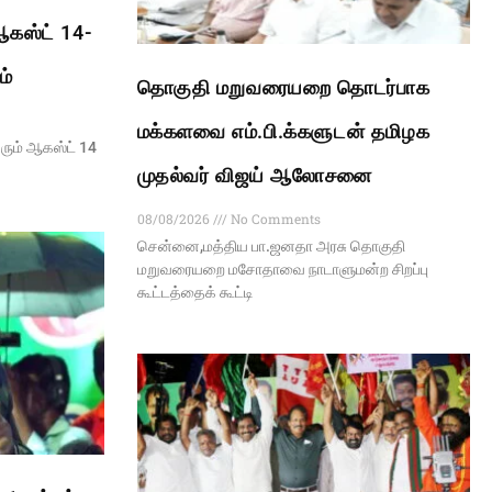
கஸ்ட் 14-
ம்
தொகுதி மறுவரையறை தொடர்பாக
மக்களவை எம்.பி.க்களுடன் தமிழக
ும் ஆகஸ்ட் 14
முதல்வர் விஜய் ஆலோசனை
08/08/2026
No Comments
சென்னை,மத்திய பா.ஜனதா அரசு தொகுதி
மறுவரையறை மசோதாவை நாடாளுமன்ற சிறப்பு
கூட்டத்தைக் கூட்டி