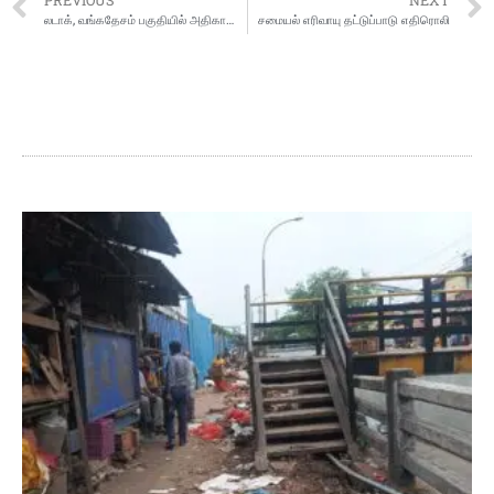
PREVIOUS
NEXT
லடாக், வங்கதேசம் பகுதியில் அதிகாலையில் நிலநடுக்கம்: ரிக்டரில் 4 ஆக பதிவு
சமையல் எரிவாயு தட்டுப்பாடு எதிரொலி