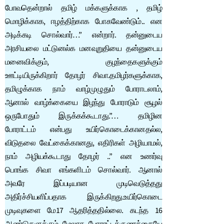
போவதென்றால் தமிழ் மக்களுக்காக , தமிழ்
மொழிக்காக, ஈழத்திற்காக போகவேண்டும்.. என
அடிக்கடி சொல்வார்…” என்றார். தன்னுடைய
அரசியலை மட்டுனல்க மனவுறுதியை தன்னுடைய
மனைவிக்கும், குழந்தைகளுக்கும்
ஊட்டியிருக்கிறார் தோழர் சிவா.தமிழர்களுக்காக,
தமிழுக்காக நாம் வாழ்முழுதும் போராடலாம்,
ஆனால் வாழ்க்கையை இழந்து போராடும் சூழல்
ஒருபோதும் இருக்கக்கூடாது.”… தமிழின
போராட்டம் என்பது உயிர்கொடைக்கானதல்ல,
விடுதலை வேட்கைக்கானது, எதிரிகள் அழியாமல்,
நாம் அழியக்கூடாது தோழர் ..” என உணர்வு
பொங்க சிவா எங்களிடம் சொல்வார். ஆனால்
அவரே இப்படியான முடிவெடுத்தது
அதிர்ச்சியளிப்பதாக இருக்கிறது.உயிர்கொடை
முடிவுகளை மே17 ஆதரித்ததில்லை. கடந்த 16