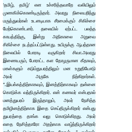
‘தமிழ், தமிழ்’ என உச்சரித்தவாறே வலியிலும்
முணகிக்கொண்டிருந்தார். அவரது நிலையறிந்து
மருத்துவர்கள் உடனடியாக சீரமைக்கும் சிகிச்சை
மேற்கொண்டனர். தலையில் ஏற்பட்ட பலத்த
காயத்திற்கு, இன்று அதிகாலை அறுவை
சிகிச்சை நடத்தப்பட்டுள்ளது. உயிருக்கு ஆபத்தான
நிலையில் போராடி வருகிறார் சிவா.அவரது
இணையரும், போராட்ட கள தோழருமான கீதாவும்,
மகள்களும் கடும்துயரத்திலும் மன உறுதியோடு
அவர் அருகே நிற்கிறார்கள்.
“..இயக்கத்திற்காகவும், இனத்திற்காகவும் தன்னை
கொடுக்க வந்திருக்கிறார். என் கணவர் என்பதால்
மனத்துயரம் இருந்தாலும், அவர் நேசித்த
தமிழினத்திற்காக இதை செய்திருக்கிறார் என்பது
துயரத்தை தாங்க வலு கொடுக்கிறது. அவர்
எதை நேசித்தாரோ அதற்காக வாழ்ந்திருக்கிறார்