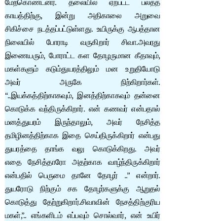
மேற்கொண்டனர். தலையில் ஏற்பட்ட பலத்த
காயத்திற்கு, இன்று அதிகாலை அறுவை
சிகிச்சை நடத்தப்பட்டுள்ளது. உயிருக்கு ஆபத்தான
நிலையில் போராடி வருகிறார் சிவா.அவரது
இணையரும், போராட்ட கள தோழருமான கீதாவும்,
மகள்களும் கடும்துயரத்திலும் மன உறுதியோடு
அவர் அருகே நிற்கிறார்கள்.
“..இயக்கத்திற்காகவும், இனத்திற்காகவும் தன்னை
கொடுக்க வந்திருக்கிறார். என் கணவர் என்பதால்
மனத்துயரம் இருந்தாலும், அவர் நேசித்த
தமிழினத்திற்காக இதை செய்திருக்கிறார் என்பது
துயரத்தை தாங்க வலு கொடுக்கிறது. அவர்
எதை நேசித்தாரோ அதற்காக வாழ்ந்திருக்கிறார்
என்பதில் பெருமை தானே தோழர் ..” என்றார்.
துயரோடு நிற்கும் சக தோழர்களுக்கு ஆறுதல்
கொடுத்து தேற்றுகிறார்.சிவாவின் நேசத்திற்குரிய
மகள்,”.. எங்களிடம் எப்பவும் சொல்வார், என் உயிர்