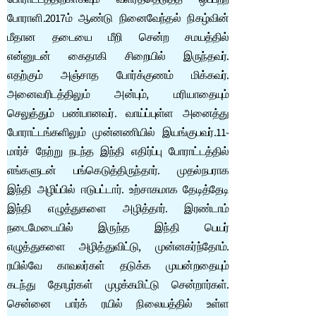
போராளி.2017ம் ஆண்டு நினைவேந்தல் நிகழ்வின்
மீதான தடையை மீறி சென்ற சமயத்தில்
என்னுடன் கைதாகி சிறையில் இருந்தவர்.
எதற்கும் அஞ்சாத போர்க்குணம் மிக்கவர்.
அனைவரிடத்திலும் அன்பும், மரியாதையும்
செலுத்தும் பண்பானவர். வாய்ப்புள்ள அனைத்து
போராட்டங்களிலும் முன்னணியில் இயங்குபவர்.11-
மார்ச் நேற்று நடந்த இந்தி எதிர்ப்பு போராட்டத்தில்
எங்களுடன் பங்கெடுத்திருந்தார். முதல்நபராக
இந்தி அழிப்பில் ஈடுபட்டார். உற்சாகமாக தேடித்தேடி
இந்தி எழுத்துகளை அழித்தார். இரண்டாம்
நடைமேடையில் இருந்த இந்தி பெயர்
எழுத்துகளை அழித்துவிட்டு, முன்னகர்ந்தோம்.
ரயில்வே காவலர்கள் தடுக்க முயன்றதையும்
கடந்து தோழர்கள் முழக்கமிட்டு சென்றார்கள்.
சென்னை பார்க் ரயில் நிலையத்தில் உள்ள