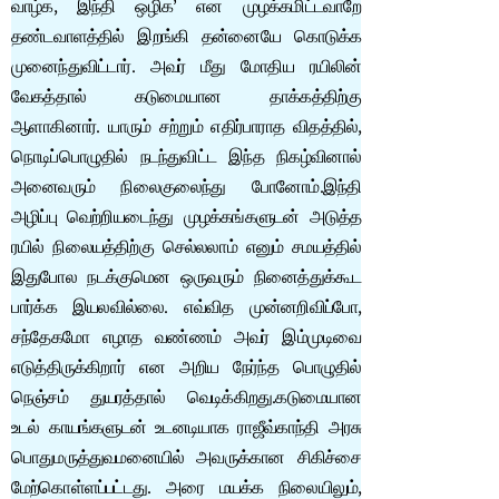
வாழ்க, இந்தி ஒழிக’ என முழக்கமிட்டவாறே
தண்டவாளத்தில் இறங்கி தன்னையே கொடுக்க
முனைந்துவிட்டார். அவர் மீது மோதிய ரயிலின்
வேகத்தால் கடுமையான தாக்கத்திற்கு
ஆளாகினார். யாரும் சற்றும் எதிர்பாராத விதத்தில்,
நொடிப்பொழுதில் நடந்துவிட்ட இந்த நிகழ்வினால்
அனைவரும் நிலைகுலைந்து போனோம்.இந்தி
அழிப்பு வெற்றியடைந்து முழக்கங்களுடன் அடுத்த
ரயில் நிலையத்திற்கு செல்லலாம் எனும் சமயத்தில்
இதுபோல நடக்குமென ஒருவரும் நினைத்துக்கூட
பார்க்க இயலவில்லை. எவ்வித முன்னறிவிப்போ,
சந்தேகமோ எழாத வண்ணம் அவர் இம்முடிவை
எடுத்திருக்கிறார் என அறிய நேர்ந்த பொழுதில்
நெஞ்சம் துயரத்தால் வெடிக்கிறது.கடுமையான
உடல் காயங்களுடன் உடனடியாக ராஜீவ்காந்தி அரசு
பொதுமருத்துவமனையில் அவருக்கான சிகிச்சை
மேற்கொள்ளப்பட்டது. அரை மயக்க நிலையிலும்,