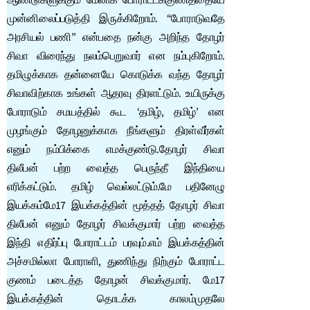
ஆண்டுகளுக்கும் மேலாக போராட்டக்குணத்தையே
முன்னிலைப்படுத்தி இருக்கிறோம். “போராடுவதே
அரசியல் பணி” என்பதை நன்கு அறிந்த தோழர்
சிவா விரைந்து நலம்பெறுவார் என நம்புகிறோம்.
தமிழுக்காக தன்னையே கொடுக்க வந்த தோழர்
சிவாவிற்காக உங்கள் ஆதரவு திரளட்டும். உயிருக்கு
போராடும் சமயத்தில் கூட ‘தமிழ், தமிழ்’ என
முழங்கும் தோழனுக்காக நீங்களும் திரள்வீர்கள்
எனும் நம்பிக்கை எமக்குண்டு.தோழர் சிவா
திலீபன் பற்ற வைத்த பெருந்தீ இந்தியை
எரிக்கட்டும். தமிழ் வெல்லட்டும்.மே பதினேழு
இயக்கம்மே17 இயக்கத்தின் மூத்தத் தோழர் சிவா
திலீபன் எனும் தோழர் சிவக்குமார் பற்ற வைத்த
இந்தி எதிர்ப்பு போராட்டம் பரவும்.எம் இயக்கத்தின்
அச்சமில்லா போராளி, துணிந்து நிற்கும் போராட்ட
குணம் படைத்த தோழன் சிவக்குமார். மே17
இயக்கத்தின் தொடக்க காலம்முதலே