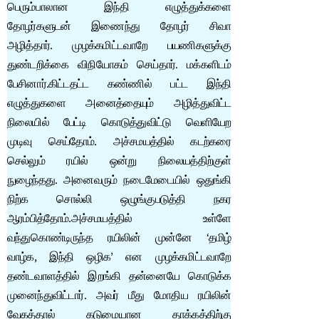
பெரும்பாலான இந்தி எழுத்துக்களை
தோழர்களுடன் இணைந்து தோழர் சிவா
அழித்தார். முழக்கமிட்டவாறே பயணிகளுக்கு
துண்டறிக்கை விநியோகம் செய்தார். மக்களிடம்
பேசினார்.கிட்டதட்ட கண்ணில் பட்ட இந்தி
எழுத்துகளை அனைத்தையும் அழித்துவிட்ட
நிலையில் பேட்டி கொடுத்துவிட்டு வெளியேற
முடிவு செய்தோம். அச்சமயத்தில் கடற்கரை
செல்லும் ரயில் ஒன்று நிலையத்திற்குள்
நுழைந்தது. அனைவரும் நடைமேடையில் ஒதுங்கி
நிற்க சொல்லி ஒழுங்குபடுத்தி நகர
ஆரம்பித்தோம்.அச்சமயத்தில் உள்ளே
வந்துகொண்டிருந்த ரயிலின் முன்னே ‘தமிழ்
வாழ்க, இந்தி ஒழிக’ என முழக்கமிட்டவாறே
தண்டவாளத்தில் இறங்கி தன்னையே கொடுக்க
முனைந்துவிட்டார். அவர் மீது மோதிய ரயிலின்
வேகத்தால் கடுமையான தாக்கத்திற்கு