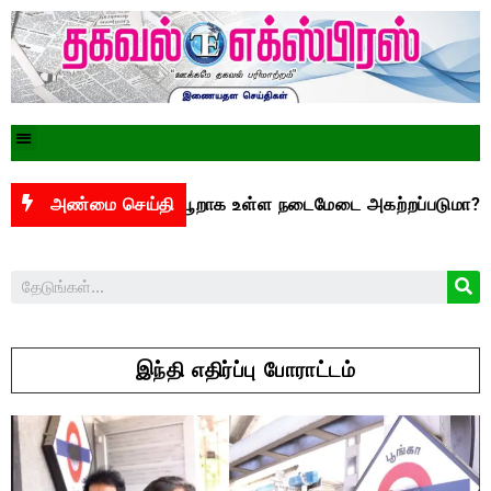
க்கு இடையூறாக உள்ள நடைமேடை அகற்றப்படுமா?
அண்மை செய்தி
சென்னை
இந்தி எதிர்ப்பு போராட்டம்