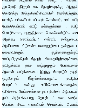
என்பதில் பெருமை தானே தோழர் ..” என்றார்.
துயரோடு நிற்கும் சக தோழர்களுக்கு ஆறுதல்
கொடுத்து தேற்றுகிறார்.சிவாவின் நேசத்திற்குரிய
மகள்,”.. எங்களிடம் எப்பவும் சொல்வார், என் உயிர்
போவதென்றால் தமிழ் மக்களுக்காக , தமிழ்
மொழிக்காக, ஈழத்திற்காக போகவேண்டும்.. என
அடிக்கடி சொல்வார்…” என்றார். தன்னுடைய
அரசியலை மட்டுனல்க மனவுறுதியை தன்னுடைய
மனைவிக்கும், குழந்தைகளுக்கும்
ஊட்டியிருக்கிறார் தோழர் சிவா.தமிழர்களுக்காக,
தமிழுக்காக நாம் வாழ்முழுதும் போராடலாம்,
ஆனால் வாழ்க்கையை இழந்து போராடும் சூழல்
ஒருபோதும் இருக்கக்கூடாது.”… தமிழின
போராட்டம் என்பது உயிர்கொடைக்கானதல்ல,
விடுதலை வேட்கைக்கானது, எதிரிகள் அழியாமல்,
நாம் அழியக்கூடாது தோழர் ..” என உணர்வு
பொங்க சிவா எங்களிடம் சொல்வார். ஆனால்