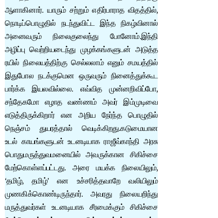
ஆளாகினார். யாரும் சற்றும் எதிர்பாராத விதத்தில்,
நொடிப்பொழுதில் நடந்துவிட்ட இந்த நிகழ்வினால்
அனைவரும் நிலைகுலைந்து போனோம்.இந்தி
அழிப்பு வெற்றியடைந்து முழக்கங்களுடன் அடுத்த
ரயில் நிலையத்திற்கு செல்லலாம் எனும் சமயத்தில்
இதுபோல நடக்குமென ஒருவரும் நினைத்துக்கூட
பார்க்க இயலவில்லை. எவ்வித முன்னறிவிப்போ,
சந்தேகமோ எழாத வண்ணம் அவர் இம்முடிவை
எடுத்திருக்கிறார் என அறிய நேர்ந்த பொழுதில்
நெஞ்சம் துயரத்தால் வெடிக்கிறது.கடுமையான
உடல் காயங்களுடன் உடனடியாக ராஜீவ்காந்தி அரசு
பொதுமருத்துவமனையில் அவருக்கான சிகிச்சை
மேற்கொள்ளப்பட்டது. அரை மயக்க நிலையிலும்,
‘தமிழ், தமிழ்’ என உச்சரித்தவாறே வலியிலும்
முணகிக்கொண்டிருந்தார். அவரது நிலையறிந்து
மருத்துவர்கள் உடனடியாக சீரமைக்கும் சிகிச்சை