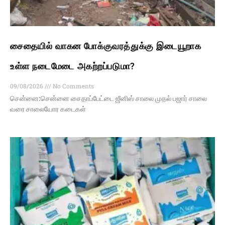
சைதையில் வாகன போக்குவரத்துக்கு இடையூறாக
உள்ள நடைமேடை அகற்றப்படுமா?
09/08/2026
No Comments
சென்னை:சென்னை சைதாப்பேட்டை ஜீனிஸ் சாலை முதல் பஜார் சாலை
வரை சாலையோர கடைகள்