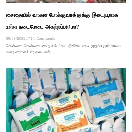
சைதையில் வாகன போக்குவரத்துக்கு இடையூறாக
உள்ள நடைமேடை அகற்றப்படுமா?
09/08/2026
No Comments
சென்னை:சென்னை சைதாப்பேட்டை ஜீனிஸ் சாலை முதல் பஜார் சாலை
வரை சாலையோர கடைகள்