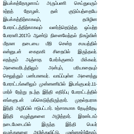
இயக்கத்தோழனாய் அரும்பணி செய்துவரும்
உற்றத் தோழன். தன் குடும்பத்தையே
இயக்கத்திற்காகவும், தமிழின
போராட்டத்திற்காகவும் வளர்த்தெடுத்த ஒப்பற்ற
போராளி.2017ம் ஆண்டு நினைவேந்தல் நிகழ்வின்
மீதான தடையை மீறி சென்ற சமயத்தில்
என்னுடன் கைதாகி சிறையில் இருந்தவர்.
எதற்கும் அஞ்சாத போர்க்குணம் மிக்கவர்.
அனைவரிடத்திலும் அன்பும், மரியாதையும்
செலுத்தும் பண்பானவர். வாய்ப்புள்ள அனைத்து
போராட்டங்களிலும் முன்னணியில் இயங்குபவர்.11-
மார்ச் நேற்று நடந்த இந்தி எதிர்ப்பு போராட்டத்தில்
எங்களுடன் பங்கெடுத்திருந்தார். முதல்நபராக
இந்தி அழிப்பில் ஈடுபட்டார். உற்சாகமாக தேடித்தேடி
இந்தி எழுத்துகளை அழித்தார். இரண்டாம்
நடைமேடையில் இருந்த இந்தி பெயர்
எழுத்துகளை அழித்துவிட்டு, முன்னகர்ந்தோம்.