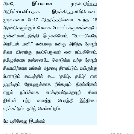
அவரே இப்படியான முடிவெடுத்தது
அதிர்ச்சியளிப்பதாக இருக்கிறது.உயிர்கொடை
முடிவுகளை மே17 ஆதரித்ததில்லை. கடந்த 16
ஆண்டுகளுக்கும் மேலாக போராட்டக்குணத்தையே
முன்னிலைப்படுத்தி இருக்கிறோம். “போராடுவதே
அரசியல் பணி” என்பதை நன்கு அறிந்த தோழர்
சிவா விரைந்து நலம்பெறுவார் என நம்புகிறோம்.
தமிழுக்காக தன்னையே கொடுக்க வந்த தோழர்
சிவாவிற்காக உங்கள் ஆதரவு திரளட்டும். உயிருக்கு
போராடும் சமயத்தில் கூட ‘தமிழ், தமிழ்’ என
முழங்கும் தோழனுக்காக நீங்களும் திரள்வீர்கள்
எனும் நம்பிக்கை எமக்குண்டு.தோழர் சிவா
திலீபன் பற்ற வைத்த பெருந்தீ இந்தியை
எரிக்கட்டும். தமிழ் வெல்லட்டும்.
மே பதினேழு இயக்கம்