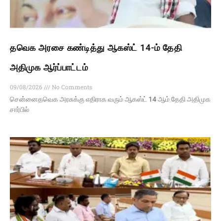
தவெக அரசை கண்டித்து ஆகஸ்ட் 14-ம் தேதி
அதிமுக ஆர்ப்பாட்டம்
09/08/2026
No Comments
சென்னைதவெக அரசுக்கு எதிராக வரும் ஆகஸ்ட் 14 ஆம் தேதி அதிமுக
சார்பில்