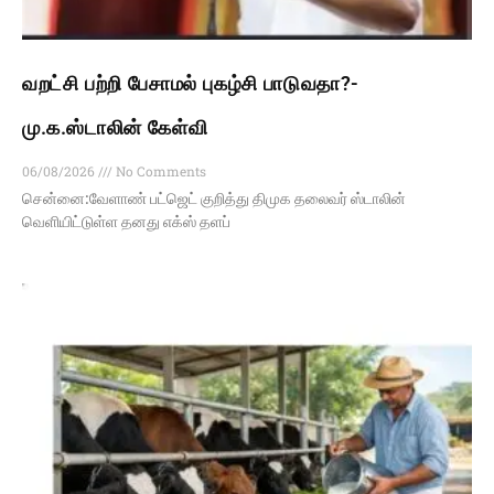
வறட்சி பற்றி பேசாமல் புகழ்சி பாடுவதா?-
மு.க.ஸ்டாலின் கேள்வி
06/08/2026
No Comments
சென்னை:வேளாண் பட்ஜெட் குறித்து திமுக தலைவர் ஸ்டாலின்
வெளியிட்டுள்ள தனது எக்ஸ் தளப்