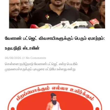
வேளாண் பட்ஜெட் விவசாயிகளுக்குப் பெரும் ஏமாற்றம்:
உதயநிதி ஸ்டாலின்
06/08/2026
No Comments
சென்னை:தமிழ்நாடு வேளாண் பட்ஜெட் என்ற பெயரில்
முதலமைச்சருக்குப் புகழுரை மட்டுமே உள்ளது என்று