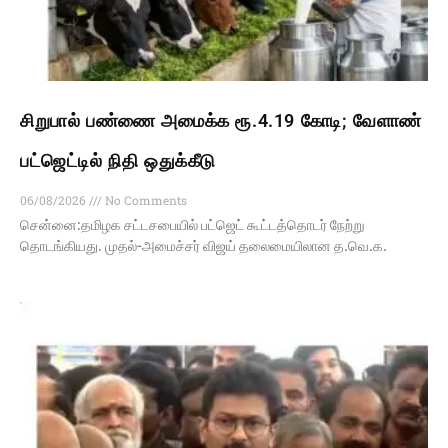
சிறுபால் பண்ணை அமைக்க ரூ.4.19 கோடி; வேளாண்
பட்ஜெட்டில் நிதி ஒதுக்கீடு
06/08/2026
No Comments
சென்னை:தமிழக சட்டசபையில் பட்ஜெட் கூட்டத்தொடர் நேற்று
தொடங்கியது. முதல்-அமைச்சர் விஜய் தலைமையிலான த.வெ.க.