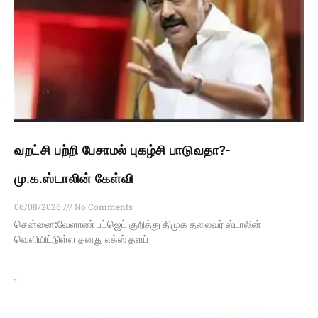
வறட்சி பற்றி பேசாமல் புகழ்சி பாடுவதா?-
மு.க.ஸ்டாலின் கேள்வி
06/08/2026
No Comments
சென்னை:வேளாண் பட்ஜெட் குறித்து திமுக தலைவர் ஸ்டாலின்
வெளியிட்டுள்ள தனது எக்ஸ் தளப்