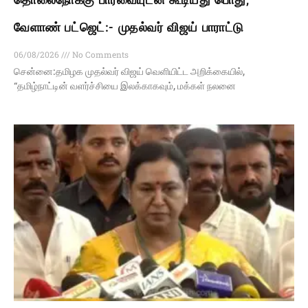
வேளாண் பட்ஜெட்:- முதல்வர் விஜய் பாராட்டு
06/08/2026
No Comments
சென்னை:தமிழக முதல்வர் விஜய் வெளியிட்ட அறிக்கையில்,
“தமிழ்நாட்டின் வளர்ச்சியை இலக்காகவும், மக்கள் நலனை