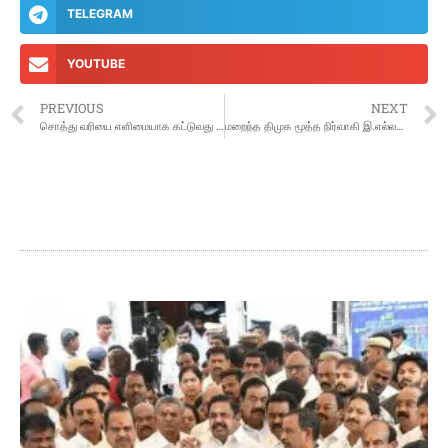
TELEGRAM
YOUTUBE
PREVIOUS
NEXT
சொத்து வரியை எளிமையாக கட்டுவது எப்படி?: சென்னை மாநகராட்சி அறிவிப்பு
மறைந்த திமுக மூத்த நிர்வாகி இ.எல்லப்பன் 3ம் ஆண்டு நினைவு நாள்: கருணை இல்லத்தில் அன்னதானம்