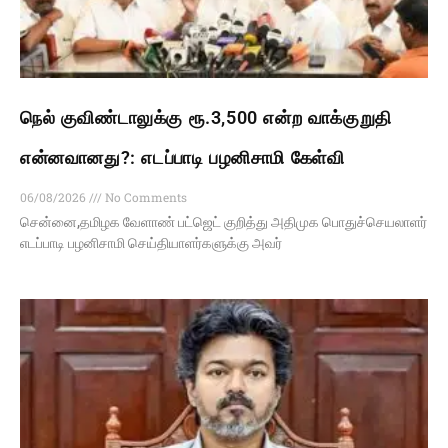
நெல் குவிண்டாலுக்கு ரூ.3,500 என்ற வாக்குறுதி
என்னவானது?: எடப்பாடி பழனிசாமி கேள்வி
06/08/2026
No Comments
சென்னை,தமிழக வேளாண் பட்ஜெட் குறித்து அதிமுக பொதுச்செயலாளர்
எடப்பாடி பழனிசாமி செய்தியாளர்களுக்கு அவர்