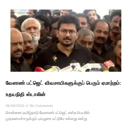
வேளாண் பட்ஜெட் விவசாயிகளுக்குப் பெரும் ஏமாற்றம்:
உதயநிதி ஸ்டாலின்
06/08/2026
No Comments
சென்னை:தமிழ்நாடு வேளாண் பட்ஜெட் என்ற பெயரில்
முதலமைச்சருக்குப் புகழுரை மட்டுமே உள்ளது என்று