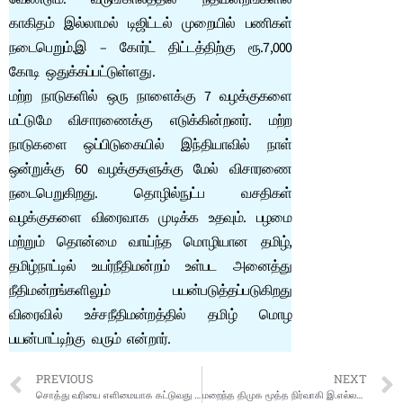
காகிதம் இல்லாமல் டிஜிட்டல் முறையில் பணிகள்
நடைபெறும்.இ – கோர்ட் திட்டத்திற்கு ரூ.7,000
கோடி ஒதுக்கப்பட்டுள்ளது.
மற்ற நாடுகளில் ஒரு நாளைக்கு 7 வழக்குகளை
மட்டுமே விசாரணைக்கு எடுக்கின்றனர். மற்ற
நாடுகளை ஒப்பிடுகையில் இந்தியாவில் நாள்
ஒன்றுக்கு 60 வழக்குகளுக்கு மேல் விசாரணை
நடைபெறுகிறது. தொழில்நுட்ப வசதிகள்
வழக்குகளை விரைவாக முடிக்க உதவும். பழமை
மற்றும் தொன்மை வாய்ந்த மொழியான தமிழ்,
தமிழ்நாட்டில் உயர்நீதிமன்றம் உள்பட அனைத்து
நீதிமன்றங்களிலும் பயன்படுத்தப்படுகிறது
விரைவில் உச்சநீதிமன்றத்தில் தமிழ் மொழ
பயன்பாட்டிற்கு வரும் என்றார்.
PREVIOUS
NEXT
சொத்து வரியை எளிமையாக கட்டுவது எப்படி?: சென்னை மாநகராட்சி அறிவிப்பு
மறைந்த திமுக மூத்த நிர்வாகி இ.எல்லப்பன் 3ம் ஆண்டு நினைவு நாள்: கருணை இல்லத்தில் அன்னதானம்