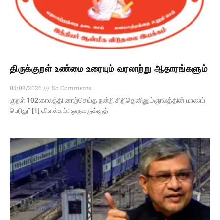
திருக்குறள் உண்மை உரையும் வரலாற்று ஆதாரங்களும்
05/08/2026
No Comments
குறள் 102:காலத்தி னாற்செய்த நன்றி சிறிதெனினும்ஞாலத்தின் மாணப்
பெரிது” [1] விளக்கம்: ஒருவருக்குத்