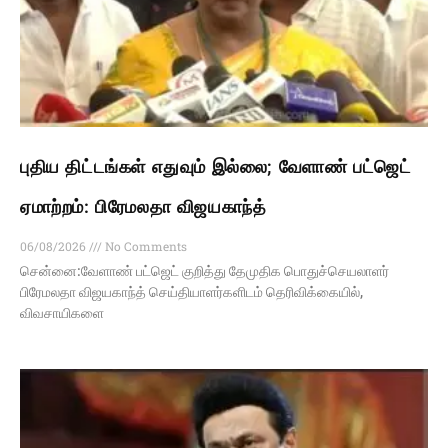
புதிய திட்டங்கள் எதுவும் இல்லை; வேளாண் பட்ஜெட்
ஏமாற்றம்: பிரேமலதா விஜயகாந்த்
06/08/2026
No Comments
சென்னை:வேளாண் பட்ஜெட் குறித்து தேமுதிக பொதுச்செயலாளர்
பிரேமலதா விஜயகாந்த் செய்தியாளர்களிடம் தெரிவிக்கையில்,
விவசாயிகளை