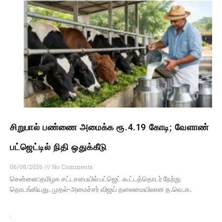
சிறுபால் பண்ணை அமைக்க ரூ.4.19 கோடி; வேளாண்
பட்ஜெட்டில் நிதி ஒதுக்கீடு
06/08/2026
No Comments
சென்னை:தமிழக சட்டசபையில் பட்ஜெட் கூட்டத்தொடர் நேற்று
தொடங்கியது. முதல்-அமைச்சர் விஜய் தலைமையிலான த.வெ.க.