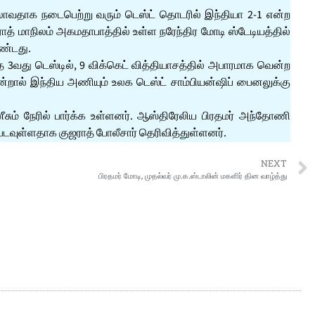
லாவதாக நடைபெற்று வரும் டெஸ்ட் தொடரில் இந்தியா 2-1 என்ற
் மாநிலம் அகமதாபாத்தில் உள்ள நரேந்திர மோடி ஸ்டேடியத்தில்
ண்டது.
்த 3வது டெஸ்டில், 9 விக்கெட் வித்தியாசத்தில் அபாரமாக வென்ற
்றால் இந்திய அணியும் உலக டெஸ்ட் சாம்பியன்ஷிப் பைனலுக்கு
சும் நேரில் பார்க்க உள்ளனர். ஆஸ்திரேலிய பிரதமர் அந்தோணி
டுபடவுள்ளதாக குஜராத் போலீசார் தெரிவித்துள்ளனர்.
NEXT
பிரதமர் மோடி, முதல்வர் மு.க.ஸ்டாலின் மகளிர் தின வாழ்த்து