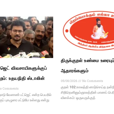
திருக்குறள் உண்மை உரையும
ஜெட் விவசாயிகளுக்குப்
ஆதாரங்களும்
்றம்: உதயநிதி ஸ்டாலின்
05/08/2026
No Comments
குறள் 102:காலத்தி னாற்செய்த நன்ற
o Comments
சிறிதெனினும்ஞாலத்தின் மாணப் பெரித
டு வேளாண் பட்ஜெட் என்ற பெயரில்
விளக்கம்: ஒருவருக்குத்
ப் புகழுரை மட்டுமே உள்ளது என்று