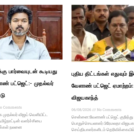
ு பார்வையுடன் கூடியது
புதிய திட்டங்கள் எதுவும் 
ண் பட்ஜெட்:- முதல்வர்
வேளாண் பட்ஜெட் ஏமாற்றம்
்டு
விஜயகாந்த்
o Comments
06/08/2026
No Comments
முதல்வர் விஜய் வெளியிட்ட
சென்னை:வேளாண் பட்ஜெட் குறித்து
மிழ்நாட்டின் வளர்ச்சியை
பொதுச்செயலாளர் பிரேமலதா விஜயகா
மக்கள் நலனை
செய்தியாளர்களிடம் தெரிவிக்கையி