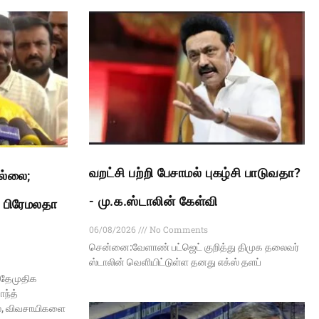
வறட்சி பற்றி பேசாமல் புகழ்சி பாடுவதா?
இல்லை;
- மு.க.ஸ்டாலின் கேள்வி
: பிரேமலதா
06/08/2026
No Comments
சென்னை:வேளாண் பட்ஜெட் குறித்து திமுக தலைவர்
ஸ்டாலின் வெளியிட்டுள்ள தனது எக்ஸ் தளப்
 தேமுதிக
ந்த்
ல், விவசாயிகளை