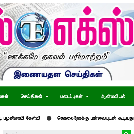
ிகள்
செய்திகள்
படைப்புகள்
ஆன்மவியல்
மி கேள்வி
தொலைநோக்கு பார்வையுடன் கூடியது பொது, வேளா