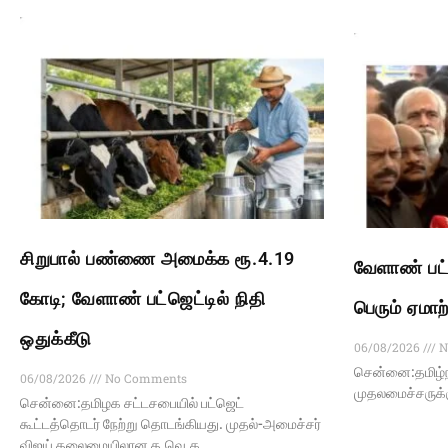
சிறுபால் பண்ணை அமைக்க ரூ.4.19
வேளாண் பட்
கோடி; வேளாண் பட்ஜெட்டில் நிதி
பெரும் ஏமாற
ஒதுக்கீடு
06/08/2026
N
சென்னை:தமிழ்நா
06/08/2026
No Comments
முதலமைச்சருக்கு
சென்னை:தமிழக சட்டசபையில் பட்ஜெட்
கூட்டத்தொடர் நேற்று தொடங்கியது. முதல்-அமைச்சர்
விஜய் தலைமையிலான த.வெ.க.