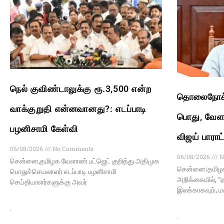
நெல் குவிண்டாலுக்கு ரூ.3,500 என்ற
தொலைநோக்க
வாக்குறுதி என்னவானது?: எடப்பாடி
பொது, வேளா
பழனிசாமி கேள்வி
விஜய் பாராட
06/08/2026
No Comments
06/08/2026
N
சென்னை,தமிழக வேளாண் பட்ஜெட் குறித்து அதிமுக
சென்னை:தமிழக 
பொதுச்செயலாளர் எடப்பாடி பழனிசாமி
அறிக்கையில், “த
செய்தியாளர்களுக்கு அவர்
இலக்காகவும், 