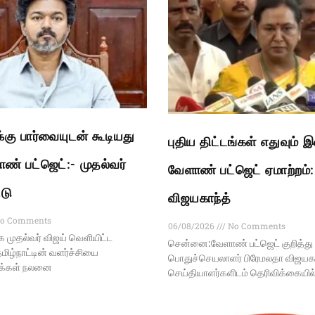
ு பார்வையுடன் கூடியது
புதிய திட்டங்கள் எதுவும் 
ண் பட்ஜெட்:- முதல்வர்
வேளாண் பட்ஜெட் ஏமாற்றம்
்டு
விஜயகாந்த்
o Comments
06/08/2026
No Comments
முதல்வர் விஜய் வெளியிட்ட
சென்னை:வேளாண் பட்ஜெட் குறித்து
மிழ்நாட்டின் வளர்ச்சியை
பொதுச்செயலாளர் பிரேமலதா விஜயகா
மக்கள் நலனை
செய்தியாளர்களிடம் தெரிவிக்கையி