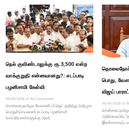
நெல் குவிண்டாலுக்கு ரூ.3,500 என்ற
தொலைநோக்க
வாக்குறுதி என்னவானது?: எடப்பாடி
பொது, வேளா
பழனிசாமி கேள்வி
விஜய் பாராட
06/08/2026
No Comments
06/08/2026
N
சென்னை,தமிழக வேளாண் பட்ஜெட் குறித்து அதிமுக
சென்னை:தமிழக 
பொதுச்செயலாளர் எடப்பாடி பழனிசாமி
அறிக்கையில், “த
செய்தியாளர்களுக்கு அவர்
இலக்காகவும், 