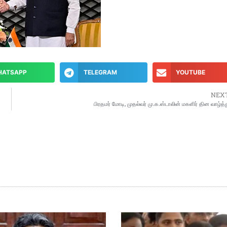
HATSAPP
TELEGRAM
YOUTUBE
NEX
பிரதமர் மோடி, முதல்வர் மு.க.ஸ்டாலின் மகளிர் தின வாழ்த்த