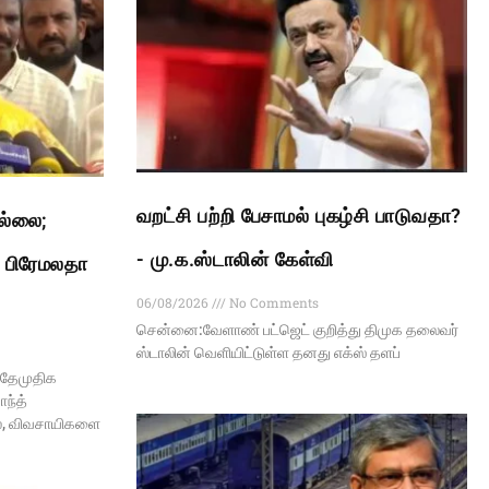
வறட்சி பற்றி பேசாமல் புகழ்சி பாடுவதா?
இல்லை;
- மு.க.ஸ்டாலின் கேள்வி
: பிரேமலதா
06/08/2026
No Comments
சென்னை:வேளாண் பட்ஜெட் குறித்து திமுக தலைவர்
ஸ்டாலின் வெளியிட்டுள்ள தனது எக்ஸ் தளப்
 தேமுதிக
ந்த்
ல், விவசாயிகளை