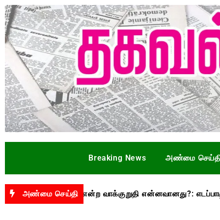
Breaking News
அண்மை செய்த
க்கு ரூ.3,500 என்ற வாக்குறுதி என்னவானது?: எடப்பாடி பழனிசா
அண்மை செய்தி