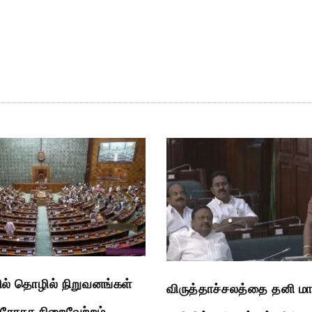
ல் தொழில் நிறுவனங்கள்
விருத்தாச்சலத்தை தனி ம
 மசோதா நிறைவேற்றம்