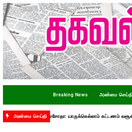
Breaking News
அண்மை செய்த
து யுபிஐ மசோதா: யாருக்கெல்லாம் கட்டணம் வசூலிக்கப்படும்? 
அண்மை செய்தி