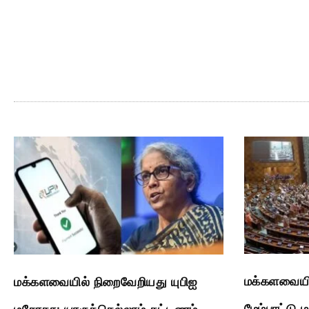
மக்களவையி
மக்களவையில் நிறைவேறியது யுபிஐ
மேம்பாட்டு