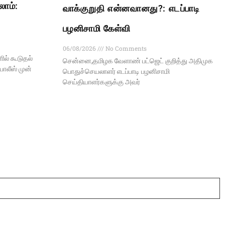
லாம்:
வாக்குறுதி என்னவானது?: எடப்பாடி
பழனிசாமி கேள்வி
06/08/2026
No Comments
ல் கூடுதல்
சென்னை,தமிழக வேளாண் பட்ஜெட் குறித்து அதிமுக
ோலீஸ் முன்
பொதுச்செயலாளர் எடப்பாடி பழனிசாமி
செய்தியாளர்களுக்கு அவர்