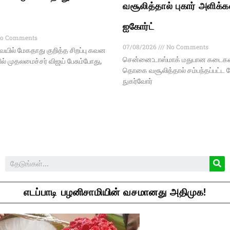
வசூலித்தால் புகார் அளிக்க
ஐகோர்ட்
o Comments
07/08/2026
No Comments
ில் மேகதாது குறித்த சிறப்பு கவன
சென்னை:டாஸ்மாக் மதுபான கடைகளி
்தில் முதலமைச்சர் விஜய் பேசும்போது,
தொகை வசூலித்தால் சம்பந்தப்பட்ட ப
நுகர்வோர்
எடப்பாடி பழனிசாமியின் வசமானது அதிமுக!