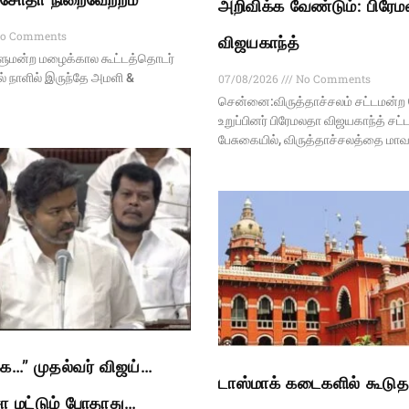
அறிவிக்க வேண்டும்: பிரே
o Comments
விஜயகாந்த்
ாளுமன்ற மழைக்கால கூட்டத்தொடர்
 நாளில் இருந்தே அமளி &
07/08/2026
No Comments
சென்னை:விருத்தாச்சலம் சட்டமன்
உறுப்பினர் பிரேமலதா விஜயகாந்த் சட
பேசுகையில், விருத்தாச்சலத்தை மா
ிங்க…” முதல்வர் விஜய்…
டாஸ்மாக் கடைகளில் கூடுத
ச்சா மட்டும் போதாது…