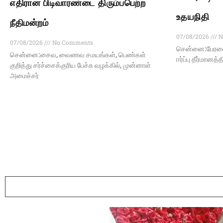
எதிரான பிடிவாரண்டை திரும்பபெற்ற
உதயநிதி
நீதிமன்றம்
07/08/2026
N
07/08/2026
No Comments
சென்னை:பேரவைய
சென்னை:சைவ, வைணவ சமயங்கள், பெண்கள்
ஈர்ப்பு தீர்மானத
குறித்து சர்ச்சைக்குரிய பேச்சு வழக்கில், முன்னாள்
அமைச்சர்