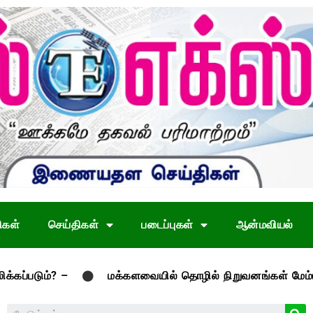
ிகள்
செய்திகள்
படைப்புகள்
ஆன்மவியல்
–
மக்களவையில் தொழில் நிறுவனங்கள் மேம்பாட்டு மசோத