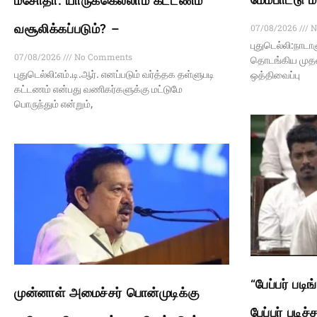
மசோதா: யாருக்கெல்லாம் கட்டணம்
வசூலிக்கப்படும்? –
07/08/2026
N
புதுடெல்லி:நாட
07/08/2026
No Comments
தொடங்கிய முதல்
புதுடெல்லி:எம்.டி.ஆர். எனப்படும் வர்த்தக தள்ளுபடி
ஒத்திவைப்பு
கட்டணம் என்பது வணிகர்களுக்கு மட்டுமே
பொருந்தும் என்றும்,
“பேப்பர் பட
முன்னாள் அமைச்சர் பொன்முடிக்கு
பேப்பர் படி