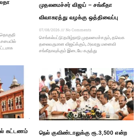
மலதா
முதலமைச்சர் விஜய் – சங்கீதா
விவாகரத்து வழக்கு ஒத்திவைப்பு
07/08/2026
No Comments
ற தொகுதி
செங்கல்பட்டு:தமிழ்நாடு முதலமைச்சரும், தவெக
்டசபையில்
தலைவருமான விஜய்க்கும், அவரது மனைவி
வட்டமாக
சங்கீதாவுக்கும் இடையே கருத்து
ல் கட்டணம்
நெல் குவிண்டாலுக்கு ரூ.3,500 என்ற