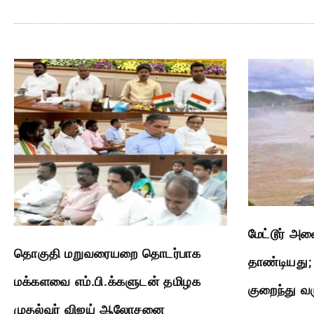
மேட்டூர் அண
தொகுதி மறுவரையறை தொடர்பாக
தாண்டியது; ப
மக்களவை எம்.பி.க்களுடன் தமிழக
குறைந்து வ
முதல்வர் விஜய் ஆலோசனை