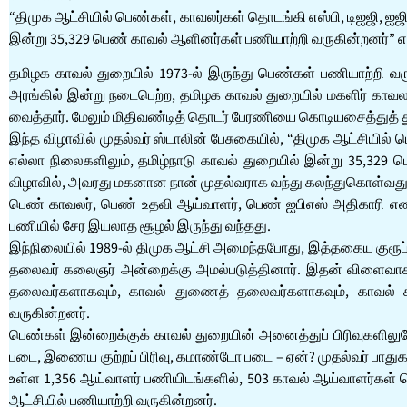
“திமுக ஆட்சியில் பெண்கள், காவலர்கள் தொடங்கி எஸ்பி, டிஐஜி, ஐஜி
இன்று 35,329 பெண் காவல் ஆளினர்கள் பணியாற்றி வருகின்றனர்” என்
தமிழக காவல் துறையில் 1973-ல் இருந்து பெண்கள் பணியாற்றி 
அரங்கில் இன்று நடைபெற்ற, தமிழக காவல் துறையில் மகளிர் காவலர்
வைத்தார். மேலும் மிதிவண்டித் தொடர் பேரணியை கொடியசைத்துத் த
இந்த விழாவில் முதல்வர் ஸ்டாலின் பேசுகையில், “திமுக ஆட்சியில்
எல்லா நிலைகளிலும், தமிழ்நாடு காவல் துறையில் இன்று 35,32
விழாவில், அவரது மகனான நான் முதல்வராக வந்து கலந்துகொள்வது என
பெண் காவலர், பெண் உதவி ஆய்வாளர், பெண் ஐபிஎஸ் அதிகாரி என கா
பணியில் சேர இயலாத சூழல் இருந்து வந்தது.
இந்நிலையில் 1989-ல் திமுக ஆட்சி அமைந்தபோது, இத்தகைய குரூப்
தலைவர் கலைஞர் அன்றைக்கு அமல்படுத்தினார். இதன் விளைவாக, கு
தலைவர்களாகவும், காவல் துணைத் தலைவர்களாகவும், காவல் கண
வருகின்றனர்.
பெண்கள் இன்றைக்குக் காவல் துறையின் அனைத்துப் பிரிவுகளிலுமே அதா
படை, இணைய குற்றப் பிரிவு, கமாண்டோ படை – ஏன்? முதல்வர் பாதுகாப
உள்ள 1,356 ஆய்வாளர் பணியிடங்களில், 503 காவல் ஆய்வாளர்கள் பெ
ஆட்சியில் பணியாற்றி வருகின்றனர்.