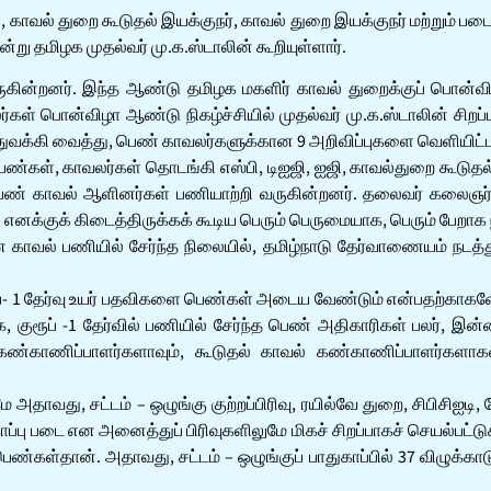
, காவல் துறை கூடுதல் இயக்குநர், காவல் துறை இயக்குநர் மற்றும் ப
று தமிழக முதல்வர் மு.க.ஸ்டாலின் கூறியுள்ளார்.
வருகின்றனர். இந்த ஆண்டு தமிழக மகளிர் காவல் துறைக்குப் பொன்
கள் பொன்விழா ஆண்டு நிகழ்ச்சியில் முதல்வர் மு.க.ஸ்டாலின் சிறப
ுவக்கி வைத்து, பெண் காவலர்களுக்கான 9 அறிவிப்புகளை வெளியிட்டா
 பெண்கள், காவலர்கள் தொடங்கி எஸ்பி, டிஐஜி, ஐஜி, காவல்துறை கூடுத
9 பெண் காவல் ஆளினர்கள் பணியாற்றி வருகின்றனர். தலைவர் கலைஞ
க்குக் கிடைத்திருக்கக் கூடிய பெரும் பெருமையாக, பெரும் பேறாக 
வல் பணியில் சேர்ந்த நிலையில், தமிழ்நாடு தேர்வாணையம் நடத்தும்
- 1 தேர்வு உயர் பதவிகளை பெண்கள் அடைய வேண்டும் என்பதற்காகவே, 
ரூப் -1 தேர்வில் பணியில் சேர்ந்த பெண் அதிகாரிகள் பலர், இன்ற
்காணிப்பாளர்களாவும், கூடுதல் காவல் கண்காணிப்பாளர்களாகவு
வது, சட்டம் – ஒழுங்கு குற்றப்பிரிவு, ரயில்வே துறை, சிபிசிஐடி, போ
்பு படை என அனைத்துப் பிரிவுகளிலுமே மிகச் சிறப்பாகச் செயல்பட்டுக
ண்கள்தான். அதாவது, சட்டம் – ஒழுங்குப் பாதுகாப்பில் 37 விழுக்க