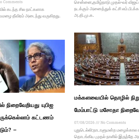
o Comments
சென்னை,தமிழ்நாடு முதல்-வர் விஜ
நடக்கும் அனைத்துக் கட்சி எம்.பி.க்
வில் கடந்த சில நாட்களாக
அ.தி.மு.க.
வமழை தீவிரம் அடைந்து வருகிறது.
மக்களவையில் தொழில் நிற
் நிறைவேறியது யுபிஐ
மேம்பாட்டு மசோதா நிறைவே
ுக்கெல்லாம் கட்டணம்
07/08/2026
No Comments
டும்? –
புதுடெல்லி:நாடாளுமன்ற மழைக்கால 
தொடங்கிய முதல் நாளில் இருந்தே அ