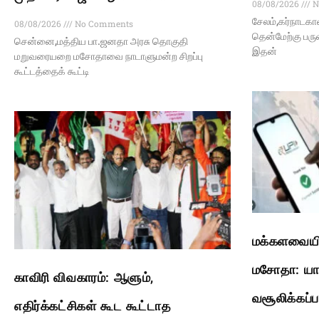
08/08/2026
N
சேலம்,கர்நாடகா
08/08/2026
No Comments
தென்மேற்கு பரு
சென்னை,மத்திய பா.ஜனதா அரசு தொகுதி
இதன்
மறுவரையறை மசோதாவை நாடாளுமன்ற சிறப்பு
கூட்டத்தைக் கூட்டி
மக்களவையில
மசோதா: யார
காவிரி விவகாரம்: ஆளும்,
வசூலிக்கப்ப
எதிர்க்கட்சிகள் கூட கூட்டாத