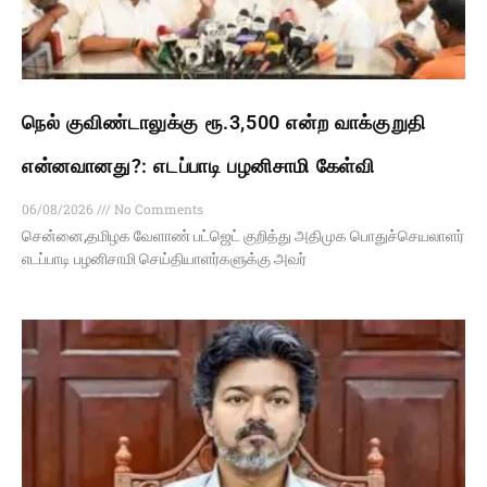
நெல் குவிண்டாலுக்கு ரூ.3,500 என்ற வாக்குறுதி
என்னவானது?: எடப்பாடி பழனிசாமி கேள்வி
06/08/2026
No Comments
சென்னை,தமிழக வேளாண் பட்ஜெட் குறித்து அதிமுக பொதுச்செயலாளர்
எடப்பாடி பழனிசாமி செய்தியாளர்களுக்கு அவர்