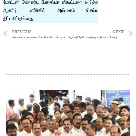
மோட்டார் கொண்ட பிளாஸ்மா ஸ்கூட்டரை அடுத்த
ஆண்டு மார்ச்சில் அறிமுகம் செய்ய
திட்டமிட்டுள்ளது.
PREVIOUS
NEXT
அண்ணா பல்கலை.யில் போலி டாக்டர் பட்டம் தொடர்பாக போலீசில் புகார்: துணைவேந்தர் விளக்கம்
ஆஸ்திரேலியாவுக்கு எதிரான 3-வது டெஸ்ட் போட்டியின் முதல் இன்னிங்சில் 109 ரன்களுக்கு இந்திய அணி ஆல்அவுட்