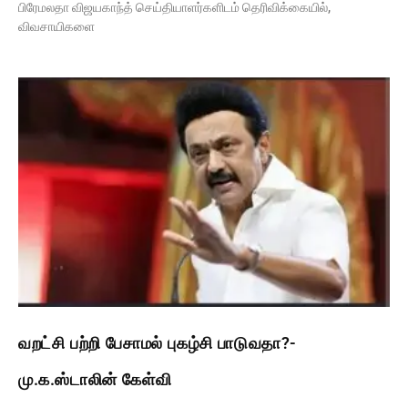
பிரேமலதா விஜயகாந்த் செய்தியாளர்களிடம் தெரிவிக்கையில்,
விவசாயிகளை
வறட்சி பற்றி பேசாமல் புகழ்சி பாடுவதா?-
மு.க.ஸ்டாலின் கேள்வி