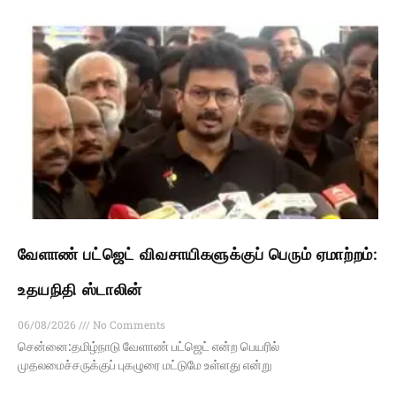
வேளாண் பட்ஜெட் விவசாயிகளுக்குப் பெரும் ஏமாற்றம்:
உதயநிதி ஸ்டாலின்
06/08/2026
No Comments
சென்னை:தமிழ்நாடு வேளாண் பட்ஜெட் என்ற பெயரில்
முதலமைச்சருக்குப் புகழுரை மட்டுமே உள்ளது என்று