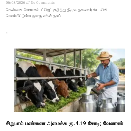
06/08/2026
No Comments
சென்னை:வேளாண் பட்ஜெட் குறித்து திமுக தலைவர் ஸ்டாலின்
வெளியிட்டுள்ள தனது எக்ஸ் தளப்
சிறுபால் பண்ணை அமைக்க ரூ.4.19 கோடி; வேளாண்