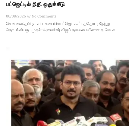
பட்ஜெட்டில் நிதி ஒதுக்கீடு
06/08/2026
No Comments
சென்னை:தமிழக சட்டசபையில் பட்ஜெட் கூட்டத்தொடர் நேற்று
தொடங்கியது. முதல்-அமைச்சர் விஜய் தலைமையிலான த.வெ.க.