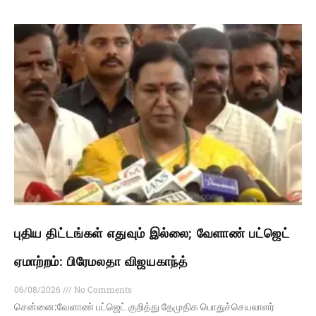
புதிய திட்டங்கள் எதுவும் இல்லை; வேளாண் பட்ஜெட்
ஏமாற்றம்: பிரேமலதா விஜயகாந்த்
06/08/2026
No Comments
சென்னை:வேளாண் பட்ஜெட் குறித்து தேமுதிக பொதுச்செயலாளர்