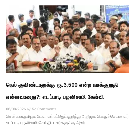
நெல் குவிண்டாலுக்கு ரூ.3,500 என்ற வாக்குறுதி
என்னவானது?: எடப்பாடி பழனிசாமி கேள்வி
06/08/2026
No Comments
சென்னை,தமிழக வேளாண் பட்ஜெட் குறித்து அதிமுக பொதுச்செயலாளர்
எடப்பாடி பழனிசாமி செய்தியாளர்களுக்கு அவர்