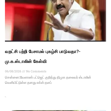
வறட்சி பற்றி பேசாமல் புகழ்சி பாடுவதா?-
மு.க.ஸ்டாலின் கேள்வி
06/08/2026
No Comments
சென்னை:வேளாண் பட்ஜெட் குறித்து திமுக தலைவர் ஸ்டாலின்
வெளியிட்டுள்ள தனது எக்ஸ் தளப்