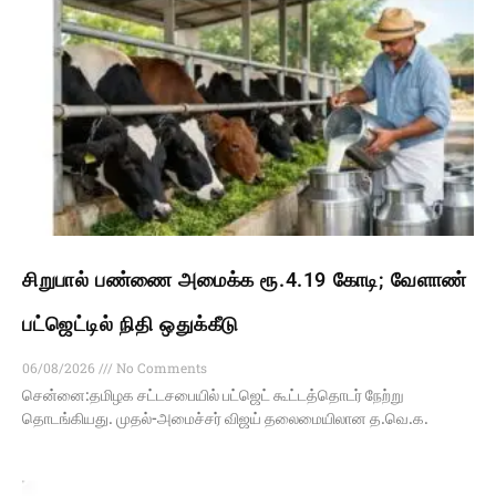
சிறுபால் பண்ணை அமைக்க ரூ.4.19 கோடி; வேளாண்
பட்ஜெட்டில் நிதி ஒதுக்கீடு
06/08/2026
No Comments
சென்னை:தமிழக சட்டசபையில் பட்ஜெட் கூட்டத்தொடர் நேற்று
தொடங்கியது. முதல்-அமைச்சர் விஜய் தலைமையிலான த.வெ.க.