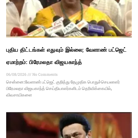
புதிய திட்டங்கள் எதுவும் இல்லை; வேளாண் பட்ஜெட்
ஏமாற்றம்: பிரேமலதா விஜயகாந்த்
06/08/2026
No Comments
சென்னை:வேளாண் பட்ஜெட் குறித்து தேமுதிக பொதுச்செயலாளர்
பிரேமலதா விஜயகாந்த் செய்தியாளர்களிடம் தெரிவிக்கையில்,
விவசாயிகளை