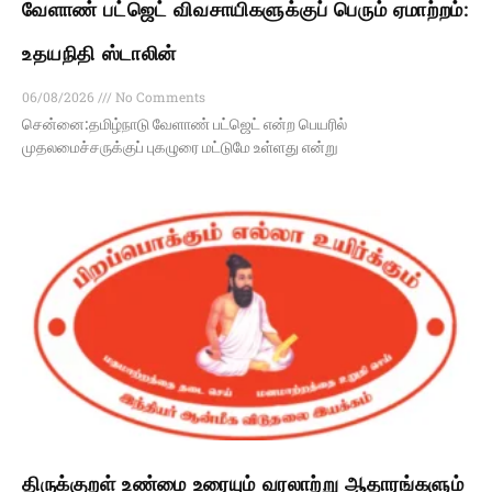
வேளாண் பட்ஜெட் விவசாயிகளுக்குப் பெரும் ஏமாற்றம்:
உதயநிதி ஸ்டாலின்
06/08/2026
No Comments
சென்னை:தமிழ்நாடு வேளாண் பட்ஜெட் என்ற பெயரில்
முதலமைச்சருக்குப் புகழுரை மட்டுமே உள்ளது என்று
திருக்குறள் உண்மை உரையும் வரலாற்று ஆதாரங்களும்