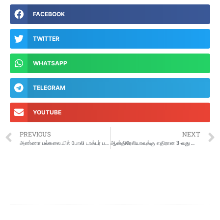
FACEBOOK
TWITTER
WHATSAPP
TELEGRAM
YOUTUBE
PREVIOUS
NEXT
அண்ணா பல்கலை.யில் போலி டாக்டர் பட்டம் தொடர்பாக போலீசில் புகார்: துணைவேந்தர் விளக்கம்
ஆஸ்திரேலியாவுக்கு எதிரான 3-வது டெஸ்ட் போட்டியின் முதல் இன்னிங்சில் 109 ரன்களுக்கு இந்திய அணி ஆல்அவுட்