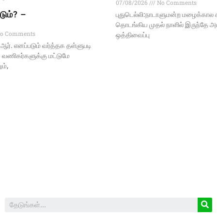
07/08/2026
No Comments
டும்? –
புதுடெல்லி:நாடாளுமன்ற மழைக்கால 
தொடங்கிய முதல் நாளில் இருந்தே அ
o Comments
ஒத்திவைப்பு
ி.ஆர். எனப்படும் வர்த்தக தள்ளுபடி
 வணிகர்களுக்கு மட்டுமே
ம்,