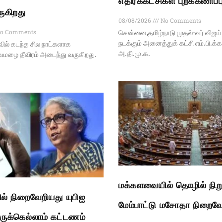
எதிர்க்கட்சிகள் புறக்கணிப்ப
ருகிறது
08/08/2026
No Comments
o Comments
சென்னை,தமிழ்நாடு முதல்-வர் விஜ
நடக்கும் அனைத்துக் கட்சி எம்.பி.க்
வில் கடந்த சில நாட்களாக
அ.தி.மு.க.
வமழை தீவிரம் அடைந்து வருகிறது.
மக்களவையில் தொழில் நிற
் நிறைவேறியது யுபிஐ
மேம்பாட்டு மசோதா நிறைவே
ுக்கெல்லாம் கட்டணம்