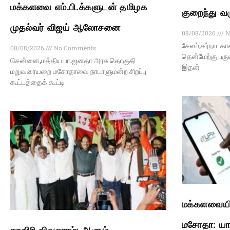
மக்களவை எம்.பி.க்களுடன் தமிழக
குறைந்து வ
முதல்வர் விஜய் ஆலோசனை
08/08/2026
N
சேலம்,கர்நாடகா
08/08/2026
No Comments
தென்மேற்கு பரு
சென்னை,மத்திய பா.ஜனதா அரசு தொகுதி
இதன்
மறுவரையறை மசோதாவை நாடாளுமன்ற சிறப்பு
கூட்டத்தைக் கூட்டி
மக்களவையில
மசோதா: யார