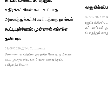
காவிரி விவகாரம்: ஆளும்,
வசூலிக்கப்ப
எதிர்க்கட்சிகள் கூட கூட்டாத
07/08/2026
N
அனைத்துக்கட்சி கூட்டத்தை நாங்கள்
புதுடெல்லி:எம்.ட
கட்டணம் என்பது
கூட்டியுள்ளோம்: முன்னாள் எம்எல்ஏ
பொருந்தும் என்று
தனியரசு
08/08/2026
No Comments
சென்னை:காவிரியின் குறுக்கே தேகதாது அணை
கட்ட முயலும் கர்நாடக அரசை கண்டித்தும்,
தமிழகத்திற்கான