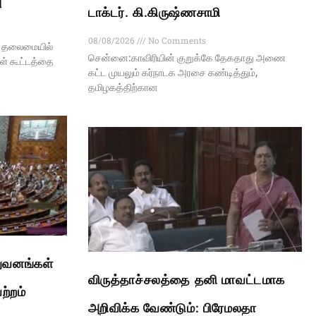
ு
டாக்டர். கி.கிருஷ்ணசாமி
08/08/2026
No Comments
ய் தலைமையில்
சென்னை:காவிரியின் குறுக்கே தேகதாது அணை
கள் கூட்டத்தை
கட்ட முயலும் கர்நாடக அரசை கண்டித்தும்,
தமிழகத்திற்கான
ுவனங்கள்
விருத்தாச்சலத்தை தனி மாவட்டமாக
ற்றம்
அறிவிக்க வேண்டும்: பிரேமலதா