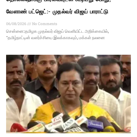
வேளாண் பட்ஜெட்:- முதல்வர் விஜய் பாராட்டு
06/08/2026
No Comments
சென்னை:தமிழக முதல்வர் விஜய் வெளியிட்ட அறிக்கையில்,
“தமிழ்நாட்டின் வளர்ச்சியை இலக்காகவும், மக்கள் நலனை