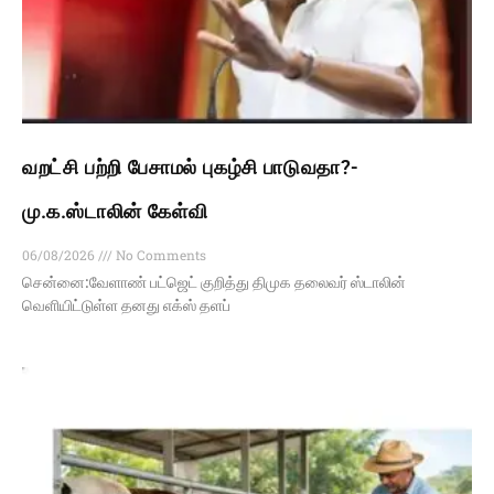
வறட்சி பற்றி பேசாமல் புகழ்சி பாடுவதா?-
மு.க.ஸ்டாலின் கேள்வி
06/08/2026
No Comments
சென்னை:வேளாண் பட்ஜெட் குறித்து திமுக தலைவர் ஸ்டாலின்
வெளியிட்டுள்ள தனது எக்ஸ் தளப்