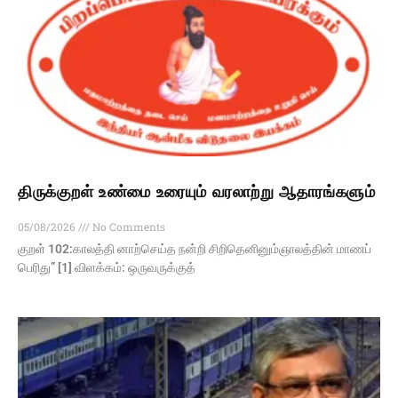
திருக்குறள் உண்மை உரையும் வரலாற்று ஆதாரங்களும்
05/08/2026
No Comments
குறள் 102:காலத்தி னாற்செய்த நன்றி சிறிதெனினும்ஞாலத்தின் மாணப்
பெரிது” [1] விளக்கம்: ஒருவருக்குத்