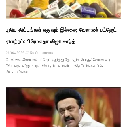
புதிய திட்டங்கள் எதுவும் இல்லை; வேளாண் பட்ஜெட்
ஏமாற்றம்: பிரேமலதா விஜயகாந்த்
06/08/2026
No Comments
சென்னை:வேளாண் பட்ஜெட் குறித்து தேமுதிக பொதுச்செயலாளர்
பிரேமலதா விஜயகாந்த் செய்தியாளர்களிடம் தெரிவிக்கையில்,
விவசாயிகளை