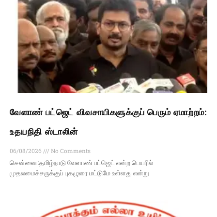
வேளாண் பட்ஜெட் விவசாயிகளுக்குப் பெரும் ஏமாற்றம்:
உதயநிதி ஸ்டாலின்
06/08/2026
No Comments
சென்னை:தமிழ்நாடு வேளாண் பட்ஜெட் என்ற பெயரில்
முதலமைச்சருக்குப் புகழுரை மட்டுமே உள்ளது என்று