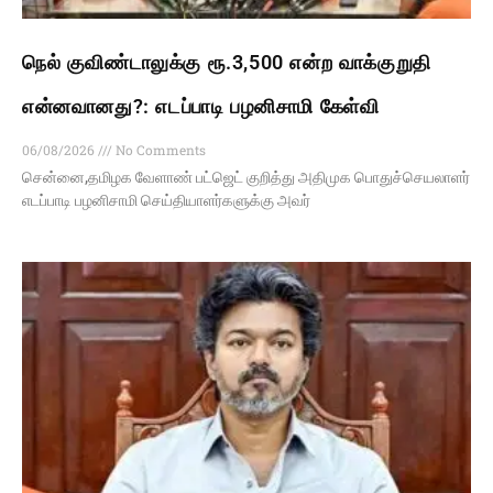
நெல் குவிண்டாலுக்கு ரூ.3,500 என்ற வாக்குறுதி
என்னவானது?: எடப்பாடி பழனிசாமி கேள்வி
06/08/2026
No Comments
சென்னை,தமிழக வேளாண் பட்ஜெட் குறித்து அதிமுக பொதுச்செயலாளர்
எடப்பாடி பழனிசாமி செய்தியாளர்களுக்கு அவர்