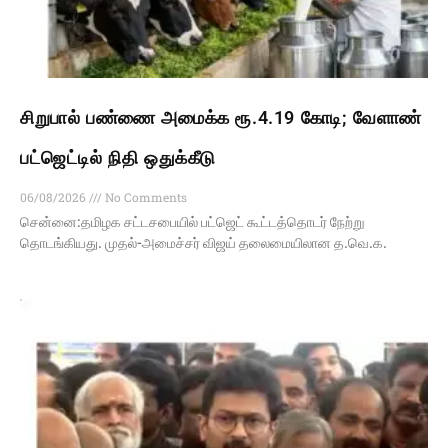
சிறுபால் பண்ணை அமைக்க ரூ.4.19 கோடி; வேளாண்
பட்ஜெட்டில் நிதி ஒதுக்கீடு
06/08/2026
No Comments
சென்னை:தமிழக சட்டசபையில் பட்ஜெட் கூட்டத்தொடர் நேற்று
தொடங்கியது. முதல்-அமைச்சர் விஜய் தலைமையிலான த.வெ.க.