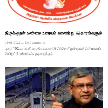
திருக்குறள் உண்மை உரையும் வரலாற்று ஆதாரங்களும்
05/08/2026
No Comments
குறள் 102:காலத்தி னாற்செய்த நன்றி சிறிதெனினும்ஞாலத்தின் மாணப்
பெரிது” [1] விளக்கம்: ஒருவருக்குத்