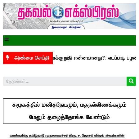
.3,500 என்ற வாக்குறுதி என்னவானது?: எடப்பாடி பழனிசாமி கேள்
அண்மை செய்தி
சமூகத்தில் மனிதநேயமும், மதநல்லிணக்கமும்
மேலும் தழைத்தோங்க வேண்டும்