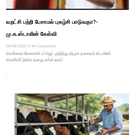
வறட்சி பற்றி பேசாமல் புகழ்சி பாடுவதா?-
மு.க.ஸ்டாலின் கேள்வி
06/08/2026
No Comments
சென்னை:வேளாண் பட்ஜெட் குறித்து திமுக தலைவர் ஸ்டாலின்
வெளியிட்டுள்ள தனது எக்ஸ் தளப்