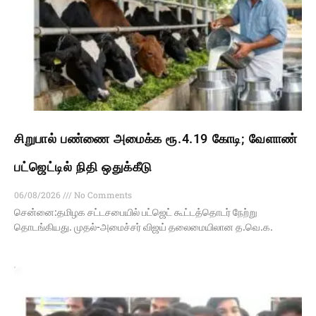
சிறுபால் பண்ணை அமைக்க ரூ.4.19 கோடி; வேளாண்
பட்ஜெட்டில் நிதி ஒதுக்கீடு
06/08/2026
No Comments
சென்னை:தமிழக சட்டசபையில் பட்ஜெட் கூட்டத்தொடர் நேற்று
தொடங்கியது. முதல்-அமைச்சர் விஜய் தலைமையிலான த.வெ.க.