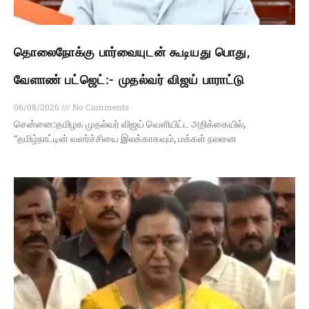
தொலைநோக்கு பார்வையுடன் கூடியது பொது,
வேளாண் பட்ஜெட்:- முதல்வர் விஜய் பாராட்டு
06/08/2026
No Comments
சென்னை:தமிழக முதல்வர் விஜய் வெளியிட்ட அறிக்கையில்,
“தமிழ்நாட்டின் வளர்ச்சியை இலக்காகவும், மக்கள் நலனை