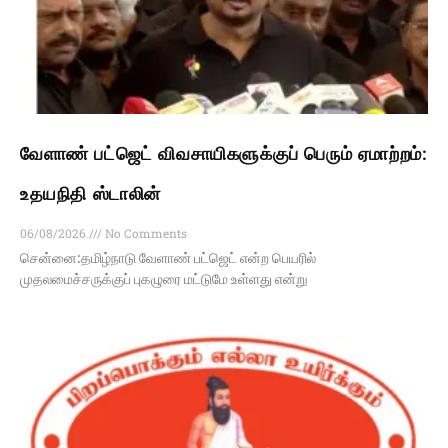
வேளாண் பட்ஜெட் விவசாயிகளுக்குப் பெரும் ஏமாற்றம்:
உதயநிதி ஸ்டாலின்
06/08/2026
No Comments
சென்னை:தமிழ்நாடு வேளாண் பட்ஜெட் என்ற பெயரில்
முதலமைச்சருக்குப் புகழுரை மட்டுமே உள்ளது என்று