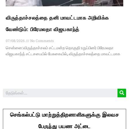
விருத்தாச்சலத்தை தனி மாவட்டமாக அறிவிக்க
வேண்டும்: பிரேமலதா விஜயகாந்த்
07/08/2026
No Comments
சென்னை:விருத்தாச்சலம் சட்டமன்ற தொகுதி உறுப்பினர் பிரேமலதா
விஜயகாந்த் சட்டசபையில் பேசுகையில், விருத்தாச்சலத்தை மாவட்டமாக
செங்கல்பட்டு மாற்றுத்திறனாளிகளுக்கு இலவச
பேருந்து பயண அட்டை