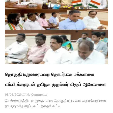
தொகுதி மறுவரையறை தொடர்பாக மக்களவை
எம்.பி.க்களுடன் தமிழக முதல்வர் விஜய் ஆலோசனை
08/08/2026
No Comments
சென்னை,மத்திய பா.ஜனதா அரசு தொகுதி மறுவரையறை மசோதாவை
நாடாளுமன்ற சிறப்பு கூட்டத்தைக் கூட்டி