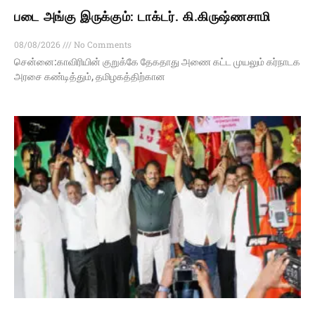
படை அங்கு இருக்கும்: டாக்டர். கி.கிருஷ்ணசாமி
08/08/2026
No Comments
சென்னை:காவிரியின் குறுக்கே தேகதாது அணை கட்ட முயலும் கர்நாடக
அரசை கண்டித்தும், தமிழகத்திற்கான