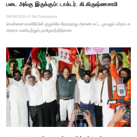
படை அங்கு இருக்கும்: டாக்டர். கி.கிருஷ்ணசாமி
08/08/2026
No Comments
சென்னை:காவிரியின் குறுக்கே தேகதாது அணை கட்ட முயலும் கர்நாடக
அரசை கண்டித்தும், தமிழகத்திற்கான