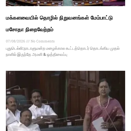
மக்களவையில் தொழில் நிறுவனங்கள் மேம்பாட்டு
மசோதா நிறைவேற்றம்
07/08/2026
No Comments
புதுடெல்லி:நாடாளுமன்ற மழைக்கால கூட்டத்தொடர் தொடங்கிய முதல்
நாளில் இருந்தே அமளி & ஒத்திவைப்பு