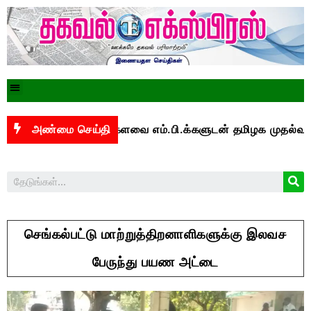
்பாக மக்களவை எம்.பி.க்களுடன் தமிழக முதல்வர் விஜய் 
அண்மை செய்தி
செங்கல்பட்டு மாற்றுத்திறனாளிகளுக்கு இலவச
பேருந்து பயண அட்டை