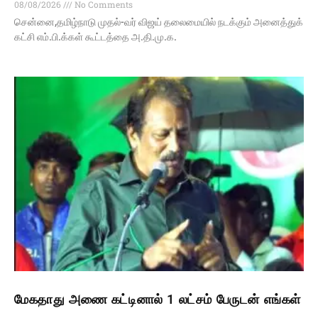
08/08/2026
No Comments
சென்னை,தமிழ்நாடு முதல்-வர் விஜய் தலைமையில் நடக்கும் அனைத்துக்
கட்சி எம்.பி.க்கள் கூட்டத்தை அ.தி.மு.க.
மேகதாது அணை கட்டினால் 1 லட்சம் பேருடன் எங்கள்