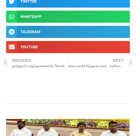
TWITTER
WHATSAPP
TELEGRAM
YOUTUBE
PREVIOUS
NEXT
ஓமந்தூரார் மருத்துவமனையில் “கோவிட் 19 நூல்” அமைச்சர் மா.சுப்பிரமணியன் வெளியிட்டார்
ஊரக வளர்ச்சித்துறை மாவட்ட கண்காணிப்பாளரிடம் தகவல் எக்ஸ்பிரஸ் வழங்கல்