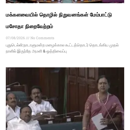
மக்களவையில் தொழில் நிறுவனங்கள் மேம்பாட்டு
மசோதா நிறைவேற்றம்
07/08/2026
No Comments
புதுடெல்லி:நாடாளுமன்ற மழைக்கால கூட்டத்தொடர் தொடங்கிய முதல்
நாளில் இருந்தே அமளி & ஒத்திவைப்பு