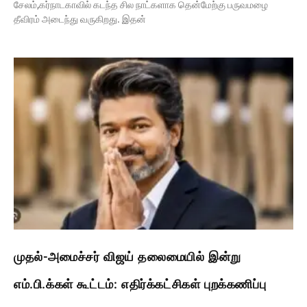
சேலம்,கர்நாடகாவில் கடந்த சில நாட்களாக தென்மேற்கு பருவமழை
தீவிரம் அடைந்து வருகிறது. இதன்
முதல்-அமைச்சர் விஜய் தலைமையில் இன்று
எம்.பி.க்கள் கூட்டம்: எதிர்க்கட்சிகள் புறக்கணிப்பு