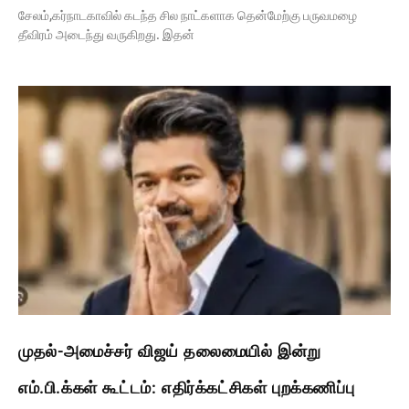
சேலம்,கர்நாடகாவில் கடந்த சில நாட்களாக தென்மேற்கு பருவமழை
தீவிரம் அடைந்து வருகிறது. இதன்
முதல்-அமைச்சர் விஜய் தலைமையில் இன்று
எம்.பி.க்கள் கூட்டம்: எதிர்க்கட்சிகள் புறக்கணிப்பு