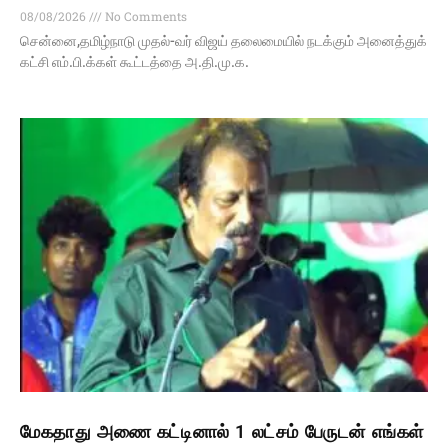
08/08/2026
No Comments
சென்னை,தமிழ்நாடு முதல்-வர் விஜய் தலைமையில் நடக்கும் அனைத்துக்
கட்சி எம்.பி.க்கள் கூட்டத்தை அ.தி.மு.க.
மேகதாது அணை கட்டினால் 1 லட்சம் பேருடன் எங்கள்