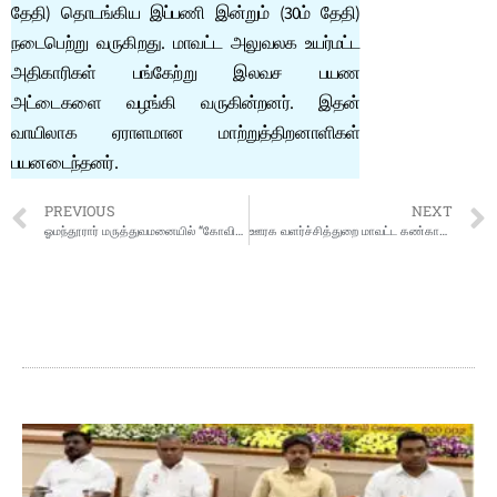
தேதி) தொடங்கிய இப்பணி இன்றும் (30ம் தேதி)
நடைபெற்று வருகிறது. மாவட்ட அலுவலக உயர்மட்ட
அதிகாரிகள் பங்கேற்று இலவச பயண
அட்டைகளை வழங்கி வருகின்றனர். இதன்
வாயிலாக ஏராளமான மாற்றுத்திறனாளிகள்
பயனடைந்தனர்.
PREVIOUS
NEXT
ஓமந்தூரார் மருத்துவமனையில் “கோவிட் 19 நூல்” அமைச்சர் மா.சுப்பிரமணியன் வெளியிட்டார்
ஊரக வளர்ச்சித்துறை மாவட்ட கண்காணிப்பாளரிடம் தகவல் எக்ஸ்பிரஸ் வழங்கல்