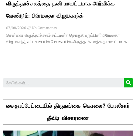
விருத்தாச்சலத்தை தனி மாவட்டமாக அறிவிக்க
வேண்டும்: பிரேமலதா விஜயகாந்த்
07/08/2026
No Comments
சென்னை:விருத்தாச்சலம் சட்டமன்ற தொகுதி உறுப்பினர் பிரேமலதா
விஜயகாந்த் சட்டசபையில் பேசுகையில், விருத்தாச்சலத்தை மாவட்டமாக
சைதாப்பேட்டையில் திருநங்கை கொலை? போலீசார்
தீவிர விசாரணை