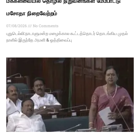
மக்களவையில் தொழில் நிறுவனங்கள் மேம்பாட்டு
மசோதா நிறைவேற்றம்
07/08/2026
No Comments
புதுடெல்லி:நாடாளுமன்ற மழைக்கால கூட்டத்தொடர் தொடங்கிய முதல்
நாளில் இருந்தே அமளி & ஒத்திவைப்பு