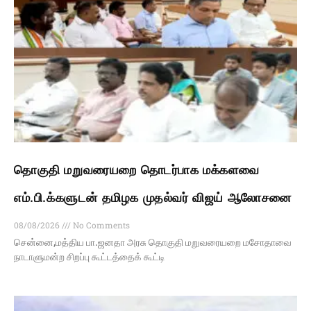
தொகுதி மறுவரையறை தொடர்பாக மக்களவை
எம்.பி.க்களுடன் தமிழக முதல்வர் விஜய் ஆலோசனை
08/08/2026
No Comments
சென்னை,மத்திய பா.ஜனதா அரசு தொகுதி மறுவரையறை மசோதாவை
நாடாளுமன்ற சிறப்பு கூட்டத்தைக் கூட்டி