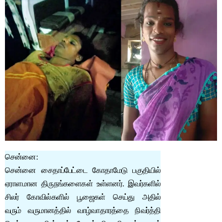
சென்னை:
சென்னை சைதாப்பேட்டை கோதாமேடு பகுதியில்
ஏராளமான திருநங்களைகள் உள்ளனர். இவர்களில்
சிலர் கோவில்களில் பூஜைகள் செய்து அதில்
வரும் வருமானத்தில் வாழ்வாதாரத்தை நிவர்த்தி