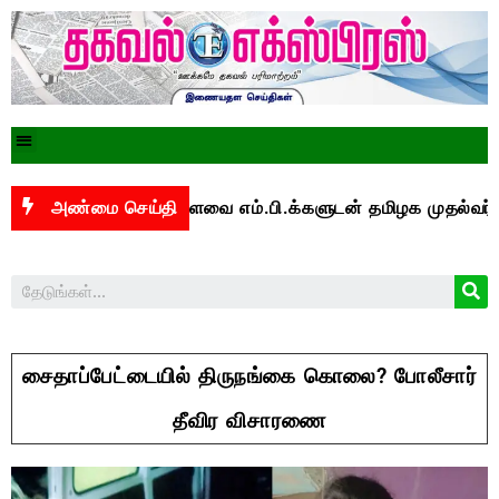
பாக மக்களவை எம்.பி.க்களுடன் தமிழக முதல்வர் விஜய் ஆ
அண்மை செய்தி
சைதாப்பேட்டையில் திருநங்கை கொலை? போலீசார்
தீவிர விசாரணை