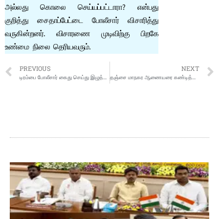
அல்லது கொலை செய்யப்பட்டாரா? என்பது
குறித்து சைதாப்பேட்டை போலீசார் விசாரித்து
வருகின்றனர். விசாரணை முடிவிற்கு பிறகே
உண்மை நிலை தெரியவரும்.
PREVIOUS
NEXT
டிரம்பை போலீசார் கைது செய்து இழுத்து செல்லும் படங்கள் வெளியானதால் பரபரப்பு
தஞ்சை மாநகர ஆணையரை கண்டித்து சிறுபான்மையினர் ஆர்ப்பாட்டம்