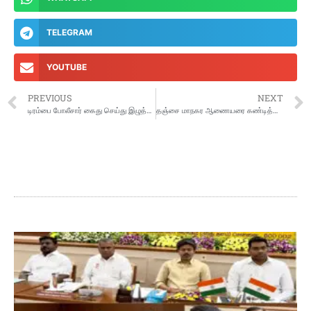
TELEGRAM
YOUTUBE
PREVIOUS
NEXT
டிரம்பை போலீசார் கைது செய்து இழுத்து செல்லும் படங்கள் வெளியானதால் பரபரப்பு
தஞ்சை மாநகர ஆணையரை கண்டித்து சிறுபான்மையினர் ஆர்ப்பாட்டம்