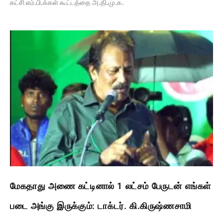
கட்சி எம்.பி.க்கள் கூட்டத்தை அ.தி.மு.க.
மேகதாது அணை கட்டினால் 1 லட்சம் பேருடன் எங்கள்
படை அங்கு இருக்கும்: டாக்டர். கி.கிருஷ்ணசாமி