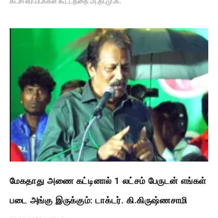
கட்சி எம்.பி.க்கள் கூட்டத்தை அ.தி.மு.க.
மேகதாது அணை கட்டினால் 1 லட்சம் பேருடன் எங்கள்
படை அங்கு இருக்கும்: டாக்டர். கி.கிருஷ்ணசாமி