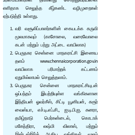
உரிமையாளர்கள் தங்களது சொத்துவரியினை
எளிதாக செலுத்த கீழ்கண்ட வழிமுறைகள்
ஏற்படுத்தி உள்ளது.
வரி வசூலிப்பாளர்களின் கையடக்க கருவி
மூலமாகவும் (காசோலை, வரைவோலை
கடன் மற்றும் பற்று அட்டை வாயிலாக)
பெருநகர சென்னை மாநகராட்சி இணைய
தளம் www.chennaicorporation.gov.in
வாயிலாக பரிமாற்றக் கட்டணம்
ஏதுமில்லாமல் செலுத்தலாம்.
பெருநகர சென்னை மாநகராட்சியுடன்
ஒப்பந்தம் இயற்றியுள்ள வங்கிகளான
இந்தியன் ஓவர்சீஸ், சிட்டி யூனியன், கரூர்
வைஸ்யா, எச்.டி.எப்.சி., ஐ.டி.பி.ஐ, கனரா,
தமிழ்நாடு மெர்கன்டைல், கொடாக்
மகேந்திரா, லஷ்மி விலாஸ், மற்றும்
இன்டஸ்இந்த் ஆகிய வங்கிகள் மூலம்