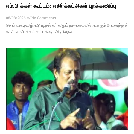
எம்.பி.க்கள் கூட்டம்: எதிர்க்கட்சிகள் புறக்கணிப்பு
08/08/2026
No Comments
சென்னை,தமிழ்நாடு முதல்-வர் விஜய் தலைமையில் நடக்கும் அனைத்துக்
கட்சி எம்.பி.க்கள் கூட்டத்தை அ.தி.மு.க.