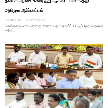
தவெக அரசை கண்டித்து ஆகஸ்ட் 14-ம் தேதி
அதிமுக ஆர்ப்பாட்டம்
09/08/2026
No Comments
சென்னைதவெக அரசுக்கு எதிராக வரும் ஆகஸ்ட் 14 ஆம் தேதி அதிமுக
சார்பில்