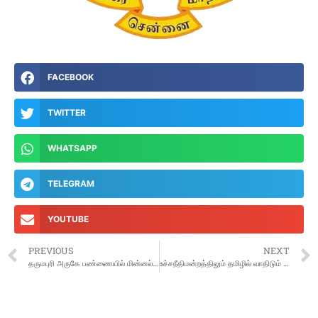
FACEBOOK
TWITTER
WHATSAPP
TELEGRAM
YOUTUBE
PREVIOUS
NEXT
தருமபுரி அருகே பண்ணையில் மின்னல் தாக்கி 5,000 கோழிகள் தீயில் கருகி இறப்பு
உச்சநீதிமன்றத்திலும் தமிழில் வாதிடும் நிலை வரும்: மத்திய அமைச்சர் கிரண் ரிஜ்ஜு பேச்சு