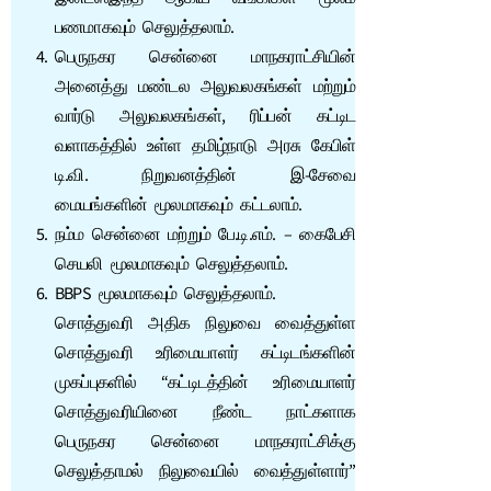
பணமாகவும் செலுத்தலாம்.
பெருநகர சென்னை மாநகராட்சியின்
அனைத்து மண்டல அலுவலகங்கள் மற்றும்
வார்டு அலுவலகங்கள், ரிப்பன் கட்டிட
வளாகத்தில் உள்ள தமிழ்நாடு அரசு கேபிள்
டி.வி. நிறுவனத்தின் இ-சேவை
மையங்களின் மூலமாகவும் கட்டலாம்.
நம்ம சென்னை மற்றும் பே.டி.எம். – கைபேசி
செயலி மூலமாகவும் செலுத்தலாம்.
BBPS மூலமாகவும் செலுத்தலாம்.
சொத்துவரி அதிக நிலுவை வைத்துள்ள
சொத்துவரி உரிமையாளர் கட்டிடங்களின்
முகப்புகளில் “கட்டிடத்தின் உரிமையாளர்
சொத்துவரியினை நீண்ட நாட்களாக
பெருநகர சென்னை மாநகராட்சிக்கு
செலுத்தாமல் நிலுவையில் வைத்துள்ளார்”