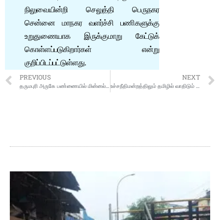
நிலுவையின்றி செலுத்தி பெருநகர
சென்னை மாநகர வளர்ச்சி பணிகளுக்கு
உறுதுணையாக இருக்குமாறு கேட்டுக்
கொள்ளப்படுகிறார்கள் என்று
குறிப்பிடப்பட்டுள்ளது.
PREVIOUS
NEXT
தருமபுரி அருகே பண்ணையில் மின்னல் தாக்கி 5,000 கோழிகள் தீயில் கருகி இறப்பு
உச்சநீதிமன்றத்திலும் தமிழில் வாதிடும் நிலை வரும்: மத்திய அமைச்சர் கிரண் ரிஜ்ஜு பேச்சு