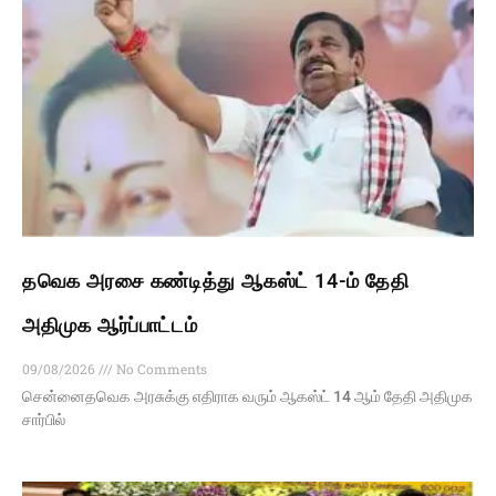
தவெக அரசை கண்டித்து ஆகஸ்ட் 14-ம் தேதி
அதிமுக ஆர்ப்பாட்டம்
09/08/2026
No Comments
சென்னைதவெக அரசுக்கு எதிராக வரும் ஆகஸ்ட் 14 ஆம் தேதி அதிமுக
சார்பில்