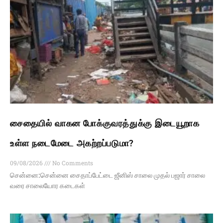
சைதையில் வாகன போக்குவரத்துக்கு இடையூறாக
உள்ள நடைமேடை அகற்றப்படுமா?
09/08/2026
No Comments
சென்னை:சென்னை சைதாப்பேட்டை ஜீனிஸ் சாலை முதல் பஜார் சாலை
வரை சாலையோர கடைகள்