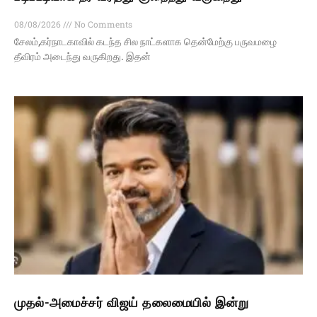
08/08/2026
No Comments
சேலம்,கர்நாடகாவில் கடந்த சில நாட்களாக தென்மேற்கு பருவமழை
தீவிரம் அடைந்து வருகிறது. இதன்
முதல்-அமைச்சர் விஜய் தலைமையில் இன்று