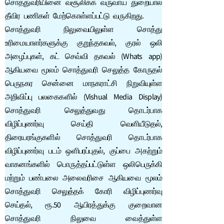
சொத்துவரியினை வசூலிக்க வருவாய் துறையால்
தீவிர பணிகள் மேற்கொள்ளப்பட்டு வருகிறது.
சொத்துவரி நிலுவையிலுள்ள சொத்து
உரிமையாளர்களுக்கு குறுந்தகவல், குரல் ஒலி
அழைப்புகள், கட் செவ்வி தகவல் (Whats app)
ஆகியவை மூலம் சொத்துவரி செலுத்த கோருதல்
பெருநகர சென்னை மாநகராட்சி நிறுவியுள்ள
அறிவிப்பு பலகைகளில் (Vishual Media Display)
சொத்துவரி செலுத்துவது தொடர்பாக
விழிப்புணர்வு செய்தி வெளியீடுதல்,
திரையரங்குகளில் சொத்துவரி தொடர்பாக
விழிப்புணர்வு படம் ஒளிபரப்புதல், குப்பை அகற்றும்
வாகனங்களில் பொருத்தப்பட்டுள்ள ஒலிபெருக்கி
மற்றும் பண்பலை அலைவரிசை ஆகியவை மூலம்
சொத்துவரி செலுத்தக் கோரி விழிப்புணர்வு
செய்தல், ரூ.50 ஆயிரத்துக்கு குறைவான
சொத்துவரி நிலுவை வைத்துள்ள