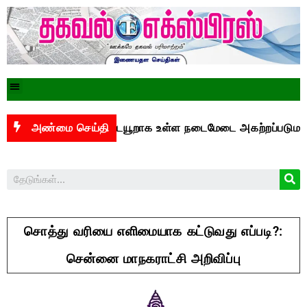
துக்கு இடையூறாக உள்ள நடைமேடை அகற்றப்படுமா?
அண்மை செய்தி
சென்
சொத்து வரியை எளிமையாக கட்டுவது எப்படி?:
சென்னை மாநகராட்சி அறிவிப்பு