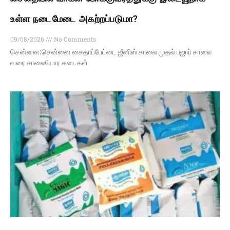
உள்ள நடைமேடை அகற்றப்படுமா?
09/08/2026
No Comments
சென்னை:சென்னை சைதாப்பேட்டை ஜீனிஸ் சாலை முதல் பஜார் சாலை
வரை சாலையோர கடைகள்