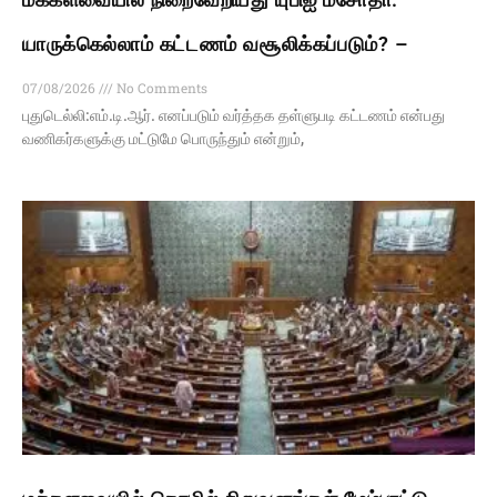
யாருக்கெல்லாம் கட்டணம் வசூலிக்கப்படும்? –
07/08/2026
No Comments
புதுடெல்லி:எம்.டி.ஆர். எனப்படும் வர்த்தக தள்ளுபடி கட்டணம் என்பது
வணிகர்களுக்கு மட்டுமே பொருந்தும் என்றும்,