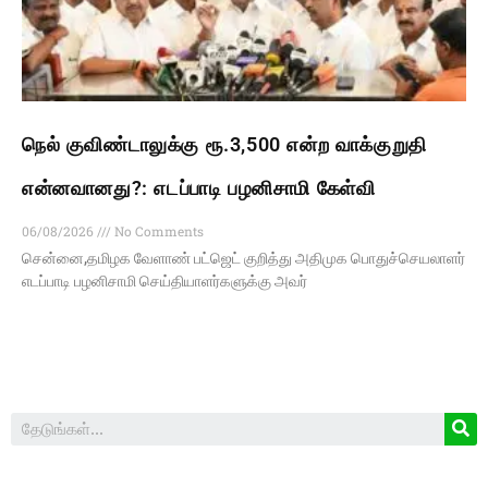
நெல் குவிண்டாலுக்கு ரூ.3,500 என்ற வாக்குறுதி
என்னவானது?: எடப்பாடி பழனிசாமி கேள்வி
06/08/2026
No Comments
சென்னை,தமிழக வேளாண் பட்ஜெட் குறித்து அதிமுக பொதுச்செயலாளர்
எடப்பாடி பழனிசாமி செய்தியாளர்களுக்கு அவர்