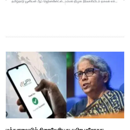
தமிழ்நாடு யூனியன் ஆப் ஜெர்னலிஸ்ட்ஸ் மாநில அளவிலான கோரிக்கை கருத்தரங்கம்
பம்மல் திமுக நிர்வாகியிடம் தகவல் எக்ஸ்பிரஸ் வழங்கல்
மக்களவையில் நிறைவேறியது யுபிஐ மசோதா: