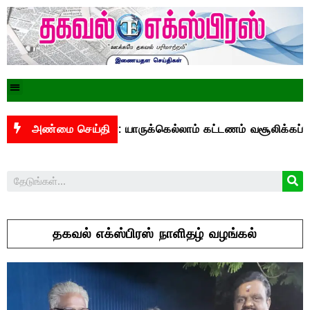
ுபிஐ மசோதா: யாருக்கெல்லாம் கட்டணம் வசூலிக்கப்படும்? –
அண்மை செய்தி
தகவல் எக்ஸ்பிரஸ் நாளிதழ் வழங்கல்