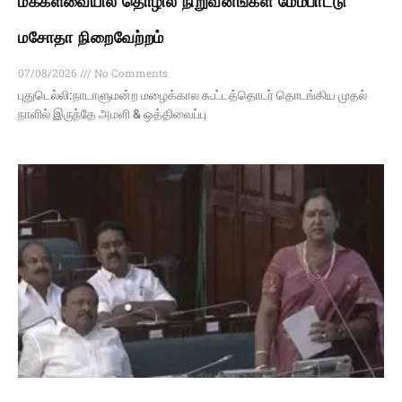
மக்களவையில் தொழில் நிறுவனங்கள் மேம்பாட்டு
மசோதா நிறைவேற்றம்
07/08/2026
No Comments
புதுடெல்லி:நாடாளுமன்ற மழைக்கால கூட்டத்தொடர் தொடங்கிய முதல்
நாளில் இருந்தே அமளி & ஒத்திவைப்பு