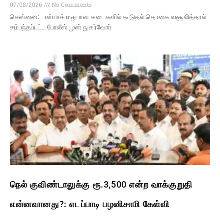
07/08/2026
No Comments
சென்னை:டாஸ்மாக் மதுபான கடைகளில் கூடுதல் தொகை வசூலித்தால்
சம்பந்தப்பட்ட போலீஸ் முன் நுகர்வோர்
நெல் குவிண்டாலுக்கு ரூ.3,500 என்ற வாக்குறுதி
என்னவானது?: எடப்பாடி பழனிசாமி கேள்வி