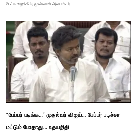
பேச்சு வழக்கில், முன்னாள் அமைச்சர்
“பேப்பர் படிங்க…” முதல்வர் விஜய்… பேப்பர் படிச்சா
மட்டும் போதாது… உதயநிதி