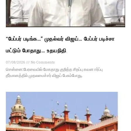
“பேப்பர் படிங்க…” முதல்வர் விஜய்… பேப்பர் படிச்சா
மட்டும் போதாது… உதயநிதி
07/08/2026
No Comments
சென்னை:பேரவையில் மேகதாது குறித்த சிறப்பு கவன ஈர்ப்பு
தீர்மானத்தில் முதலமைச்சர் விஜய் பேசும்போது,