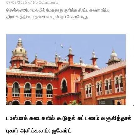
07/08/2026
No Comments
சென்னை:பேரவையில் மேகதாது குறித்த சிறப்பு கவன ஈர்ப்பு
தீர்மானத்தில் முதலமைச்சர் விஜய் பேசும்போது,
டாஸ்மாக் கடைகளில் கூடுதல் கட்டணம் வசூலித்தால்
புகார் அளிக்கலாம்: ஐகோர்ட்