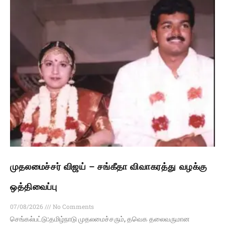
முதலமைச்சர் விஜய் – சங்கீதா விவாகரத்து வழக்கு
ஒத்திவைப்பு
07/08/2026
No Comments
செங்கல்பட்டு:தமிழ்நாடு முதலமைச்சரும், தவெக தலைவருமான