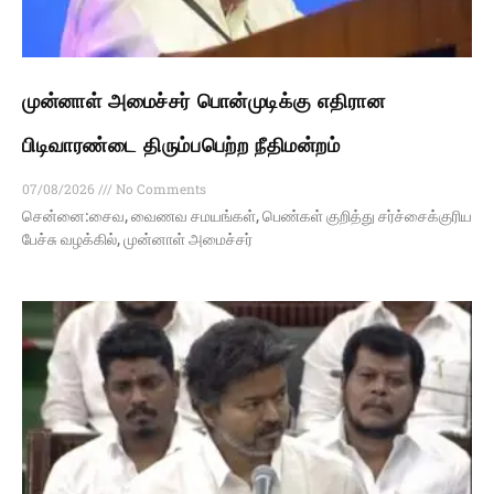
முன்னாள் அமைச்சர் பொன்முடிக்கு எதிரான
பிடிவாரண்டை திரும்பபெற்ற நீதிமன்றம்
07/08/2026
No Comments
சென்னை:சைவ, வைணவ சமயங்கள், பெண்கள் குறித்து சர்ச்சைக்குரிய
பேச்சு வழக்கில், முன்னாள் அமைச்சர்