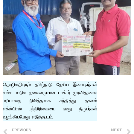
தொழிலதிபரும் தமிழ்நாடு தேசிய இளைஞர்கள்
சங்க மாநில தலைவருமான டாக்டர் முரளிதரனை
மரியாதை நிமித்தமாக சந்தித்து தகவல்
எக்ஸ்பிரஸ் பத்திரிகையை நமது நிருபர்கள்
வழங்கியபோது எடுத்தபடம்.
PREVIOUS
NEXT