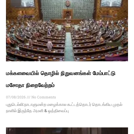
மக்களவையில் தொழில் நிறுவனங்கள் மேம்பாட்டு
மசோதா நிறைவேற்றம்
07/08/2026
No Comments
புதுடெல்லி:நாடாளுமன்ற மழைக்கால கூட்டத்தொடர் தொடங்கிய முதல்
நாளில் இருந்தே அமளி & ஒத்திவைப்பு