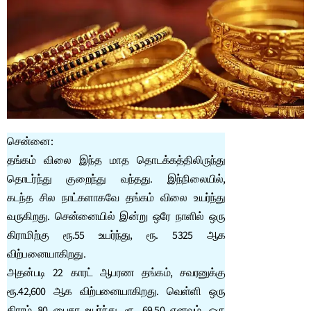
சென்னை:
தங்கம் விலை இந்த மாத தொடக்கத்திலிருந்து
தொடர்ந்து குறைந்து வந்தது. இந்நிலையில்,
கடந்த சில நாட்களாகவே தங்கம் விலை உயர்ந்து
வருகிறது. சென்னையில் இன்று ஒரே நாளில் ஒரு
கிராமிற்கு ரூ.55 உயர்ந்து, ரூ. 5325 ஆக
விற்பனையாகிறது.
அதன்படி 22 காரட் ஆபரண தங்கம், சவரனுக்கு
ரூ.42,600 ஆக விற்பனையாகிறது. வெள்ளி ஒரு
கிராம் 80 பைசா உயர்ந்து, ரூ. 69.50 எனவும், ஒரு