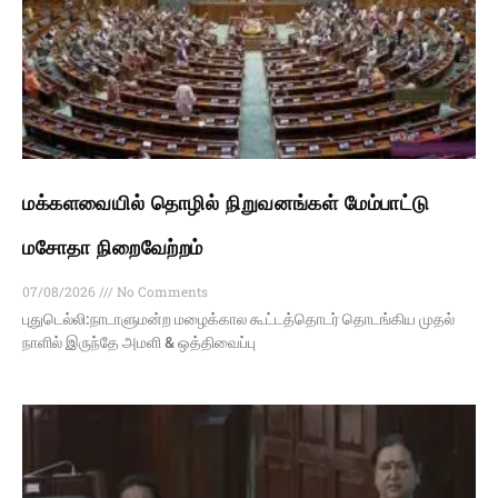
மக்களவையில் தொழில் நிறுவனங்கள் மேம்பாட்டு
மசோதா நிறைவேற்றம்
07/08/2026
No Comments
புதுடெல்லி:நாடாளுமன்ற மழைக்கால கூட்டத்தொடர் தொடங்கிய முதல்
நாளில் இருந்தே அமளி & ஒத்திவைப்பு