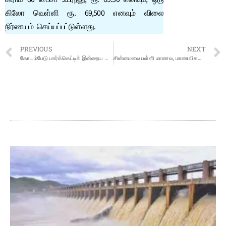
கிலோ வெள்ளி ரூ. 69,500 எனவும் விலை
நிர்ணயம் செய்யப்பட்டுள்ளது.
PREVIOUS
NEXT
கோயம்பேடு மார்க்கெட்டில் இன்றைய காய்கறி விலை விவரம்
சின்னமலை பள்ளி மாணவ, மாணவிகளுக்கு சீருடை வழங்கும் விழா