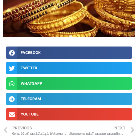
FACEBOOK
TWITTER
WHATSAPP
TELEGRAM
YOUTUBE
PREVIOUS
NEXT
கோயம்பேடு மார்க்கெட்டில் இன்றைய காய்கறி விலை விவரம்
சின்னமலை பள்ளி மாணவ, மாணவிகளுக்கு சீருடை வழங்கும் விழா