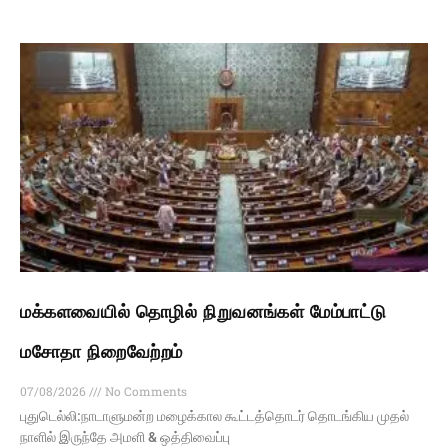
மக்களவையில் தொழில் நிறுவனங்கள் மேம்பாட்டு
மசோதா நிறைவேற்றம்
07/08/2026
No Comments
புதுடெல்லி:நாடாளுமன்ற மழைக்கால கூட்டத்தொடர் தொடங்கிய முதல்
நாளில் இருந்தே அமளி & ஒத்திவைப்பு