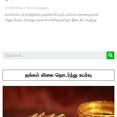
07/08/2026
No Comments
செங்கல்பட்டு:தமிழ்நாடு முதலமைச்சரும், தவெக தலைவருமான
விஜய்க்கும், அவரது மனைவி சங்கீதாவுக்கும் இடையே கருத்து
தங்கம் விலை தொடர்ந்து உயர்வு