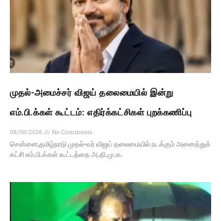
முதல்-அமைச்சர் விஜய் தலைமையில் இன்று
எம்.பி.க்கள் கூட்டம்: எதிர்க்கட்சிகள் புறக்கணிப்பு
08/08/2026
No Comments
சென்னை,தமிழ்நாடு முதல்-வர் விஜய் தலைமையில் நடக்கும் அனைத்துக்
கட்சி எம்.பி.க்கள் கூட்டத்தை அ.தி.மு.க.