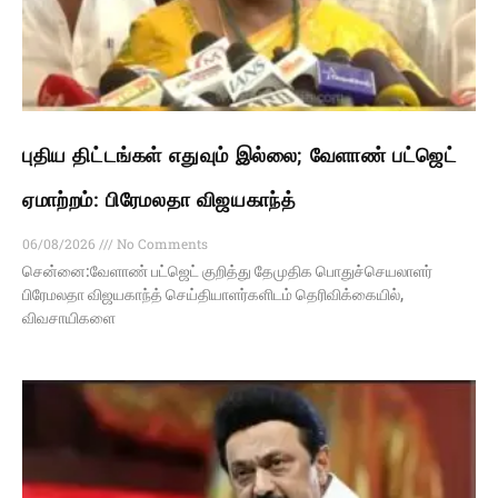
புதிய திட்டங்கள் எதுவும் இல்லை; வேளாண் பட்ஜெட்
ஏமாற்றம்: பிரேமலதா விஜயகாந்த்
06/08/2026
No Comments
சென்னை:வேளாண் பட்ஜெட் குறித்து தேமுதிக பொதுச்செயலாளர்
பிரேமலதா விஜயகாந்த் செய்தியாளர்களிடம் தெரிவிக்கையில்,
விவசாயிகளை