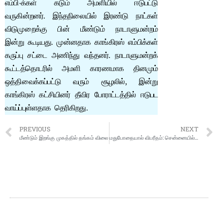
எம்பி-க்கள் கடும் அமளியில் ஈடுபட்டு
வருகின்றனர். இந்தநிலையில் இரண்டு நாட்கள்
விடுமுறைக்கு பின் மீண்டும் நாடாளுமன்றம்
இன்று கூடியது. முன்னதாக காங்கிரஸ் எம்பிக்கள்
கருப்பு சட்டை அணிந்து வந்தனர். நாடாளுமன்றக்
கூட்டத்தொடரில் அமளி காரணமாக தினமும்
ஒத்திவைக்கப்பட்டு வரும் சூழலில், இன்று
காங்கிரஸ் கட்சியினர் தீவிர போராட்டத்தில் ஈடுபட
வாய்ப்புள்ளதாக தெரிகிறது.
PREVIOUS
NEXT
மீண்டும் இறங்கு முகத்தில் தங்கம் விலை
மதுபோதையால் விபரீதம்: சென்னையில் மனைவியை அடித்து கொன்ற கணவர்