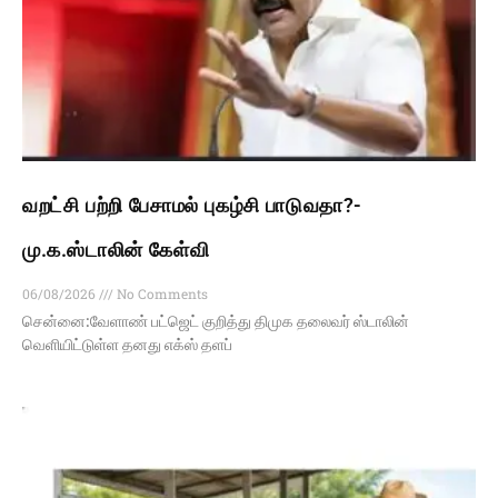
வறட்சி பற்றி பேசாமல் புகழ்சி பாடுவதா?-
மு.க.ஸ்டாலின் கேள்வி
06/08/2026
No Comments
சென்னை:வேளாண் பட்ஜெட் குறித்து திமுக தலைவர் ஸ்டாலின்
வெளியிட்டுள்ள தனது எக்ஸ் தளப்