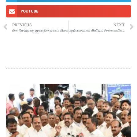
YOUTUBE
PREVIOUS
NEXT
மீண்டும் இறங்கு முகத்தில் தங்கம் விலை
மதுபோதையால் விபரீதம்: சென்னையில் மனைவியை அடித்து கொன்ற கணவர்