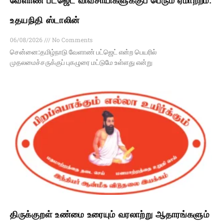
வேளாண் பட்ஜெட் விவசாயிகளுக்குப் பெரும் ஏமாற்றம்:
உதயநிதி ஸ்டாலின்
06/08/2026
No Comments
சென்னை:தமிழ்நாடு வேளாண் பட்ஜெட் என்ற பெயரில்
முதலமைச்சருக்குப் புகழுரை மட்டுமே உள்ளது என்று
திருக்குறள் உண்மை உரையும் வரலாற்று ஆதாரங்களும்