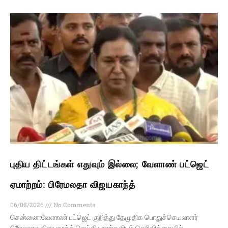
புதிய திட்டங்கள் எதுவும் இல்லை; வேளாண் பட்ஜெட்
ஏமாற்றம்: பிரேமலதா விஜயகாந்த்
06/08/2026
No Comments
சென்னை:வேளாண் பட்ஜெட் குறித்து தேமுதிக பொதுச்செயலாளர்
பிரேமலதா விஜயகாந்த் செய்தியாளர்களிடம் தெரிவிக்கையில்,