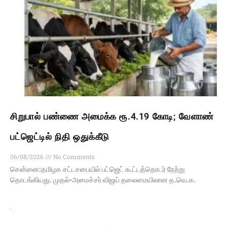
சிறுபால் பண்ணை அமைக்க ரூ.4.19 கோடி; வேளாண்
பட்ஜெட்டில் நிதி ஒதுக்கீடு
06/08/2026
No Comments
சென்னை:தமிழக சட்டசபையில் பட்ஜெட் கூட்டத்தொடர் நேற்று
தொடங்கியது. முதல்-அமைச்சர் விஜய் தலைமையிலான த.வெ.க.