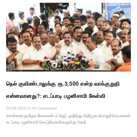
நெல் குவிண்டாலுக்கு ரூ.3,500 என்ற வாக்குறுதி
என்னவானது?: எடப்பாடி பழனிசாமி கேள்வி
06/08/2026
No Comments
சென்னை,தமிழக வேளாண் பட்ஜெட் குறித்து அதிமுக பொதுச்செயலாளர்
எடப்பாடி பழனிசாமி செய்தியாளர்களுக்கு அவர்