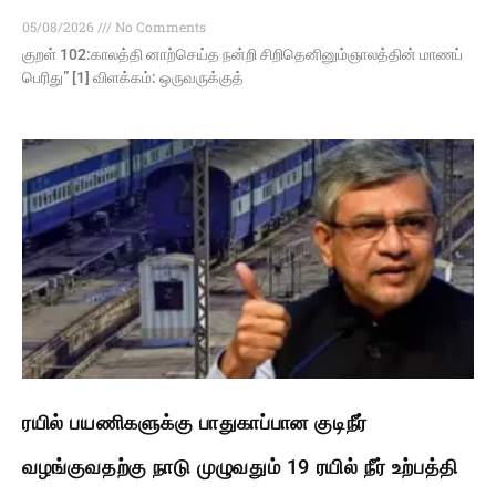
05/08/2026
No Comments
குறள் 102:காலத்தி னாற்செய்த நன்றி சிறிதெனினும்ஞாலத்தின் மாணப்
பெரிது” [1] விளக்கம்: ஒருவருக்குத்
ரயில் பயணிகளுக்கு பாதுகாப்பான குடிநீர்
வழங்குவதற்கு நாடு முழுவதும் 19 ரயில் நீர் உற்பத்தி