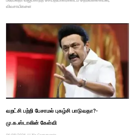
விவசாயிகளை
வறட்சி பற்றி பேசாமல் புகழ்சி பாடுவதா?-
மு.க.ஸ்டாலின் கேள்வி
06/08/2026
No Comments