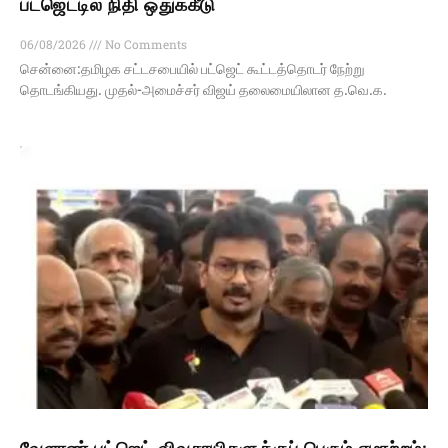
பட்ஜெட்டில் நிதி ஒதுக்கீடு
06/08/2026
No Comments
சென்னை:தமிழக சட்டசபையில் பட்ஜெட் கூட்டத்தொடர் நேற்று
தொடங்கியது. முதல்-அமைச்சர் விஜய் தலைமையிலான த.வெ.க.