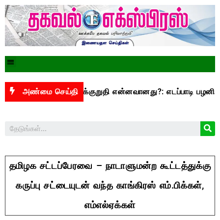
500 என்ற வாக்குறுதி என்னவானது?: எடப்பாடி பழனிசாமி கேள்வி
அண்மை செய்தி
தமிழக சட்டப்பேரவை – நாடாளுமன்ற கூட்டத்துக்கு
கருப்பு சட்டையுடன் வந்த காங்கிரஸ் எம்.பிக்கள்,
எம்எல்ஏக்கள்