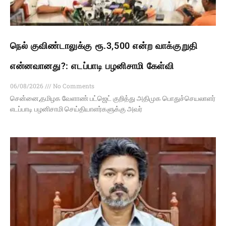
நெல் குவிண்டாலுக்கு ரூ.3,500 என்ற வாக்குறுதி
என்னவானது?: எடப்பாடி பழனிசாமி கேள்வி
06/08/2026
No Comments
சென்னை,தமிழக வேளாண் பட்ஜெட் குறித்து அதிமுக பொதுச்செயலாளர்
எடப்பாடி பழனிசாமி செய்தியாளர்களுக்கு அவர்