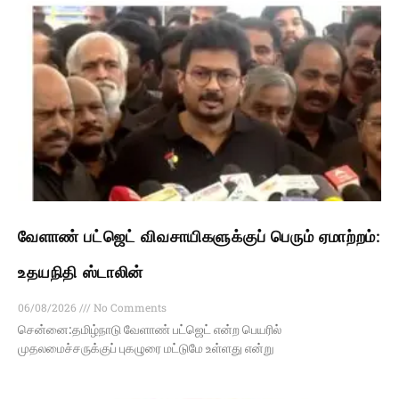
வேளாண் பட்ஜெட் விவசாயிகளுக்குப் பெரும் ஏமாற்றம்:
உதயநிதி ஸ்டாலின்
06/08/2026
No Comments
சென்னை:தமிழ்நாடு வேளாண் பட்ஜெட் என்ற பெயரில்
முதலமைச்சருக்குப் புகழுரை மட்டுமே உள்ளது என்று