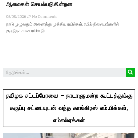
ஆலைகள் செயல்படுகின்றன
05/08/2026
No Comments
நாடு முழுவதும் அனைத்து முக்கிய ரயில்கள், ரயில் நிலையங்களில்
குடிநீருக்கான ரயில் நீர்
தமிழக சட்டப்பேரவை – நாடாளுமன்ற கூட்டத்துக்கு
கருப்பு சட்டையுடன் வந்த காங்கிரஸ் எம்.பிக்கள்,
எம்எல்ஏக்கள்