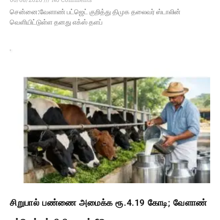
சென்னை:வேளாண் பட்ஜெட் குறித்து திமுக தலைவர் ஸ்டாலின்
வெளியிட்டுள்ள தனது எக்ஸ் தளப்
சிறுபால் பண்ணை அமைக்க ரூ.4.19 கோடி; வேளாண்