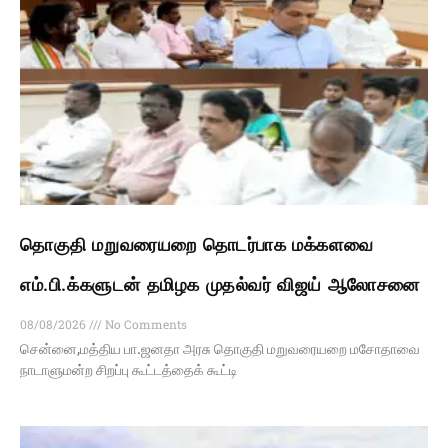
தொகுதி மறுவரையறை தொடர்பாக மக்களவை
எம்.பி.க்களுடன் தமிழக முதல்வர் விஜய் ஆலோசனை
08/08/2026
No Comments
சென்னை,மத்திய பா.ஜனதா அரசு தொகுதி மறுவரையறை மசோதாவை
நாடாளுமன்ற சிறப்பு கூட்டத்தைக் கூட்டி