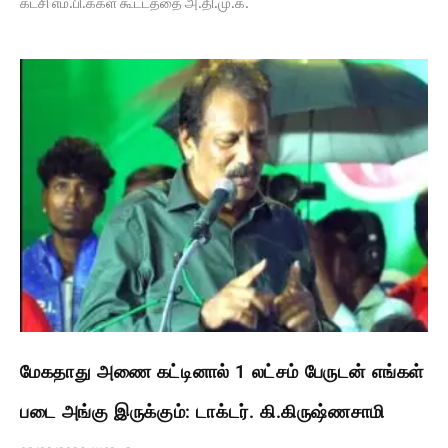
கட்சி எம்.பி.க்கள் கூட்டத்தை அ.தி.மு.க.
மேகதாது அணை கட்டினால் 1 லட்சம் பேருடன் எங்கள்
படை அங்கு இருக்கும்: டாக்டர். கி.கிருஷ்ணசாமி