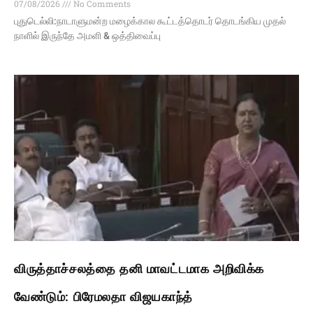
07/08/2026
No Comments
புதுடெல்லி:நாடாளுமன்ற மழைக்கால கூட்டத்தொடர் தொடங்கிய முதல்
நாளில் இருந்தே அமளி & ஒத்திவைப்பு
விருத்தாச்சலத்தை தனி மாவட்டமாக அறிவிக்க
வேண்டும்: பிரேமலதா விஜயகாந்த்