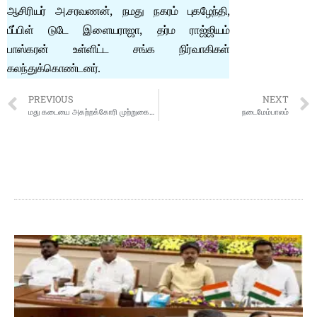
ஆசிரியர் அ.சரவணன், நமது நகரம் புகழேந்தி,
பீப்பிள் டுடே இளையராஜா, தர்ம ராஜ்ஜியம்
பாஸ்கரன் உள்ளிட்ட சங்க நிர்வாகிகள்
கலந்துக்கொண்டனர்.
PREVIOUS
NEXT
மது கடையை அகற்றக்கோரி முற்றுகைப் போராட்டம்
நடைமேம்பாலம்