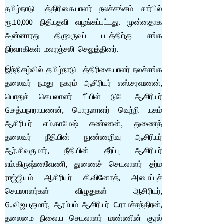
தமிழ்நாடு பத்திரிகையாளர் நலச்சங்கம் சார்பில்
ரூ.10,000 நிதியுதவி வழங்கப்பட்டது. முன்னதாக
அன்னாரது திருஉருவப் படத்திற்கு சங்க
நிர்வாகிகள் மலரஞ்சலி செலுத்தினர்.
இந்நிகழ்வில் தமிழ்நாடு பத்திரிகையாளர் நலச்சங்க
தலைவர் நமது நகரம் ஆசிரியர் எஸ்.சரவணன்,
பொதுச் செயலாளர் பீப்பிள் டுடே ஆசிரியர்
G.சத்யநாராயணன், பொருளாளர் வெற்றி யுகம்
ஆசிரியர் எம்.காமேஷ் கண்ணன், துணைத்
தலைவர் நீதியின் நுண்ணறிவு ஆசிரியர்
ஆர்.சிவகுமார், நீதியின் தீர்ப்பு ஆசிரியர்
எம்.கிருஷ்ணவேணி, துணைச் செயலாளர் தர்ம
ராஜ்ஜியம் ஆசிரியர் கி.வினோத், அமைப்புச்
செயலாளர்கள் விழுதுகள் ஆசிரியர்,
G..விஜயகுமார், ஆரம்பம் ஆசிரியர் C.ராமச்சந்திரன்,
தலைமை நிலைய செயலாளர் மண்ணின் குரல்