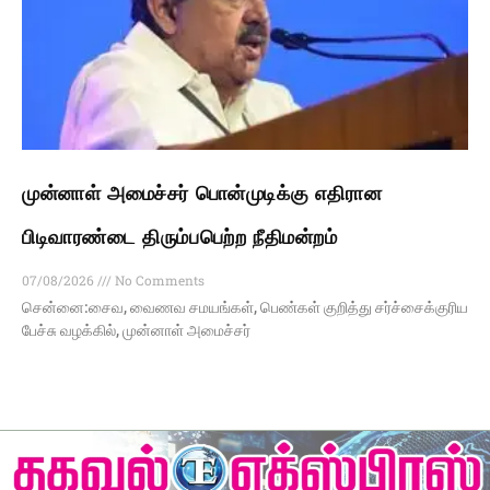
முன்னாள் அமைச்சர் பொன்முடிக்கு எதிரான
பிடிவாரண்டை திரும்பபெற்ற நீதிமன்றம்
07/08/2026
No Comments
சென்னை:சைவ, வைணவ சமயங்கள், பெண்கள் குறித்து சர்ச்சைக்குரிய
பேச்சு வழக்கில், முன்னாள் அமைச்சர்