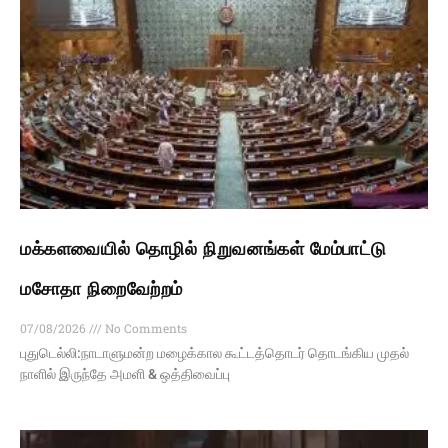
மக்களவையில் தொழில் நிறுவனங்கள் மேம்பாட்டு
மசோதா நிறைவேற்றம்
07/08/2026
No Comments
புதுடெல்லி:நாடாளுமன்ற மழைக்கால கூட்டத்தொடர் தொடங்கிய முதல்
நாளில் இருந்தே அமளி & ஒத்திவைப்பு