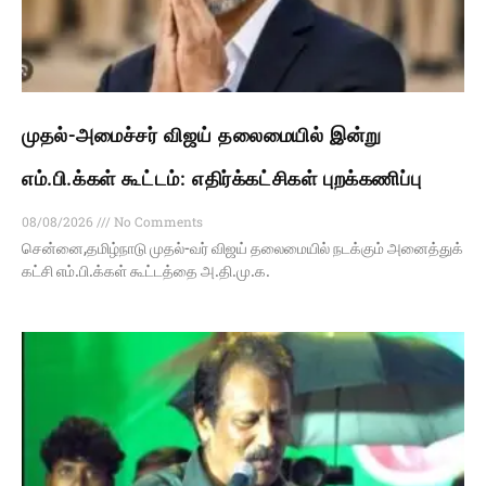
முதல்-அமைச்சர் விஜய் தலைமையில் இன்று
எம்.பி.க்கள் கூட்டம்: எதிர்க்கட்சிகள் புறக்கணிப்பு
08/08/2026
No Comments
சென்னை,தமிழ்நாடு முதல்-வர் விஜய் தலைமையில் நடக்கும் அனைத்துக்
கட்சி எம்.பி.க்கள் கூட்டத்தை அ.தி.மு.க.