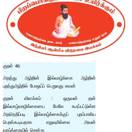
குறள் 46:
அறத்து ஆற்றின் இல்வாழ்க்கை ஆற்றின்
புறத்துஆற்றில் போஒய்ப் பெறுவது எவன்
குறன் விளக்கம் : ஒருவன் தன்
இவ்வாழ்வாழிக்கையை மேலே கூரப்பட்டுள்ள
அறநெறிப்படி இல்வாழ்க்கைக்குப் புறம்பாகிய
பெறக்கூடியதாக எதுவுமில்லை அவன்
வாழ்க்கையில் சென்று