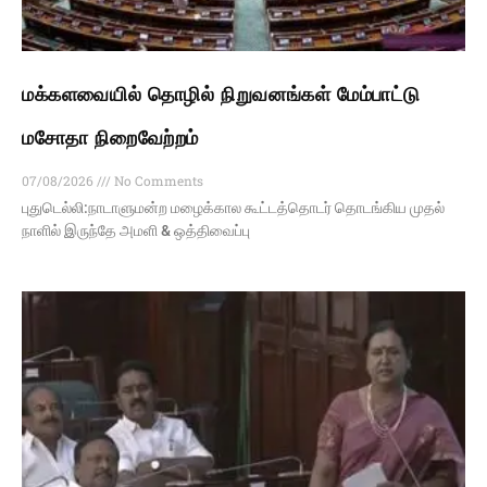
மக்களவையில் தொழில் நிறுவனங்கள் மேம்பாட்டு
மசோதா நிறைவேற்றம்
07/08/2026
No Comments
புதுடெல்லி:நாடாளுமன்ற மழைக்கால கூட்டத்தொடர் தொடங்கிய முதல்
நாளில் இருந்தே அமளி & ஒத்திவைப்பு