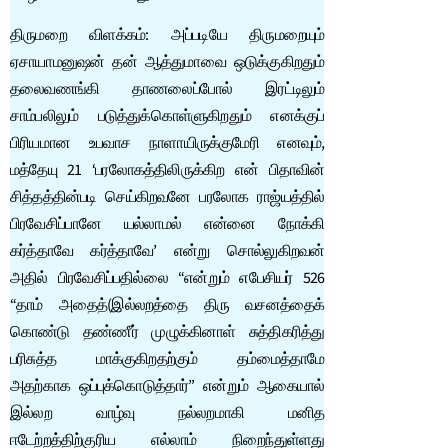
திருமறை விளக்கம்: அப்படியே திருமறையும்
ஏசாயாமனுஷன் தன் ஆத்துமாவை ஒடுக்குகிறதும்
தலைவணங்கி தாணலைப்போல் இரட்டிலும்
சாம்பலிலும் படுத்துக்கொள்ளுகிறதும் எனக்குப்
பிரியமான உபவாச நாளாயிருக்குமேரி எனவும்,
மத்தேயு 21 ‘பரலோகத்திலிருக்கிற என் பிதாவின்
சித்தத்தின்படி செய்கிறவனே பரலோக ராஜ்யத்தில்
பிரவேசிப்பானே யல்லாமல் என்னை நோக்கி
கர்த்தாவே கர்த்தாவே’ என்று சொல்லுகிறவன்
அதில் பிரவேசிப்பதில்லை “என்றும் எபேசியர் 526
“தாம் அதைத்(இல்லறத்தை திரு வசனத்தைக்
கொண்டு தண்ணீர் முழுக்கினாள் சுத்திகரித்து
பரிசுத்த மாக்குகிறதற்கும் தம்மைத்தாமே
அதற்காக ஒப்புக்கொடுத்தார்” என்றும் ஆகையால்
இல்லற வாழ்வு நல்லறமாகி மனித
ஈடேற்றத்திற்குரிய எல்லாம் நிறைந்துள்ளது