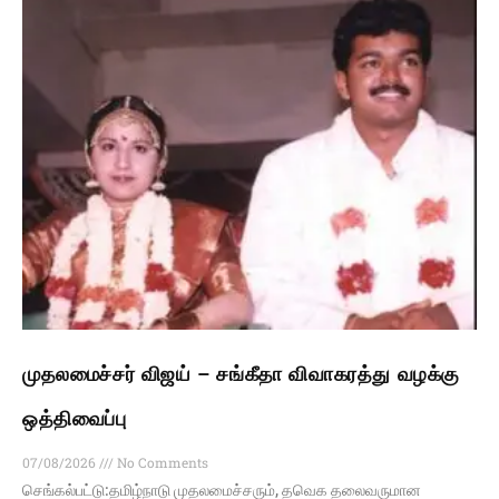
முதலமைச்சர் விஜய் – சங்கீதா விவாகரத்து வழக்கு
ஒத்திவைப்பு
07/08/2026
No Comments
செங்கல்பட்டு:தமிழ்நாடு முதலமைச்சரும், தவெக தலைவருமான