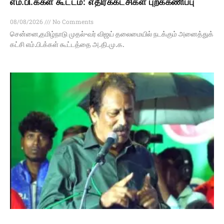
எம்.பி.க்கள் கூட்டம்: எதிர்க்கட்சிகள் புறக்கணிப்பு
08/08/2026
No Comments
சென்னை,தமிழ்நாடு முதல்-வர் விஜய் தலைமையில் நடக்கும் அனைத்துக்
கட்சி எம்.பி.க்கள் கூட்டத்தை அ.தி.மு.க.