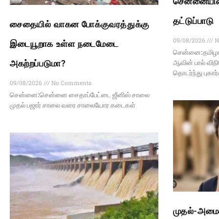
சென்னையில்
தட்டுப்பாடு
சைதையில் வாகன போக்குவரத்துக்கு
09/08/2026
N
இடையூறாக உள்ள நடைமேடை
சென்னை:தமிழகத
அகற்றப்படுமா?
ஆவின் பால் விந
தொடர்ந்து புகார
09/08/2026
No Comments
சென்னை:சென்னை சைதாப்பேட்டை ஜீனிஸ் சாலை
முதல் பஜார் சாலை வரை சாலையோர கடைகள்
முதல்-அமைச