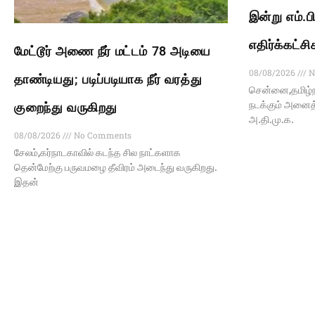
இன்று எம்.பி
எதிர்க்கட்சி
மேட்டூர் அணை நீர் மட்டம் 78 அடியை
08/08/2026
N
தாண்டியது; படிப்படியாக நீர் வரத்து
சென்னை,தமிழ்ந
நடக்கும் அனைத்த
குறைந்து வருகிறது
அ.தி.மு.க.
08/08/2026
No Comments
சேலம்,கர்நாடகாவில் கடந்த சில நாட்களாக
தென்மேற்கு பருவமழை தீவிரம் அடைந்து வருகிறது.
இதன்