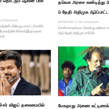
 தொடரும் ஆவின் பால்
தவெக அரசை கண்டித்து ஆ
ம் தேதி அதிமுக ஆர்ப்பாட்ட
o Comments
09/08/2026
No Comments
்தின் பல்வேறு மாவட்டங்களில்
சென்னைதவெக அரசுக்கு எதிராக வர
ியோகத்தில் சிக்கல் இருப்பதாக
ஆம் தேதி அதிமுக சார்பில்
்கள்
்சர் விஜய் தலைமையில்
மேகதாது அணை கட்டினால் 