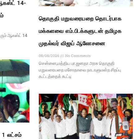
கஸ்ட் 14-
ம்
தொகுதி மறுவரையறை தொடர்பாக
மக்களவை எம்.பி.க்களுடன் தமிழக
ும் ஆகஸ்ட் 14
முதல்வர் விஜய் ஆலோசனை
08/08/2026
No Comments
சென்னை,மத்திய பா.ஜனதா அரசு தொகுதி
மறுவரையறை மசோதாவை நாடாளுமன்ற சிறப்பு
கூட்டத்தைக் கூட்டி
1 லட்சம்