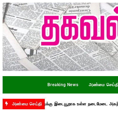
Breaking News
அண்மை செய்த
ோக்குவரத்துக்கு இடையூறாக உள்ள நடைமேடை அகற்றப்படுமா?
அண்மை செய்தி