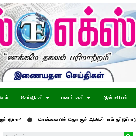
ிகள்
செய்திகள்
படைப்புகள்
ஆன்மவியல்
சென்னையில் தொடரும் ஆவின் பால் தட்டுப்பாடு
த