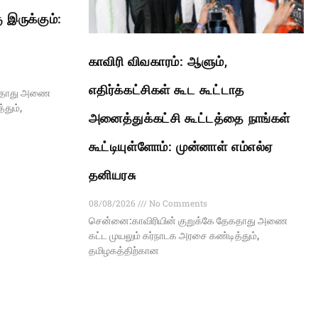
 இருக்கும்:
காவிரி விவகாரம்: ஆளும்,
எதிர்க்கட்சிகள் கூட கூட்டாத
ேகதாது அணை
தும்,
அனைத்துக்கட்சி கூட்டத்தை நாங்கள்
கூட்டியுள்ளோம்: முன்னாள் எம்எல்ஏ
தனியரசு
08/08/2026
No Comments
சென்னை:காவிரியின் குறுக்கே தேகதாது அணை
கட்ட முயலும் கர்நாடக அரசை கண்டித்தும்,
தமிழகத்திற்கான