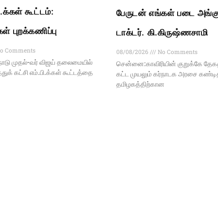
.க்கள் கூட்டம்:
பேருடன் எங்கள் படை அங்கு
கள் புறக்கணிப்பு
டாக்டர். கி.கிருஷ்ணசாமி
o Comments
08/08/2026
No Comments
ாடு முதல்-வர் விஜய் தலைமையில்
சென்னை:காவிரியின் குறுக்கே த
ுக் கட்சி எம்.பி.க்கள் கூட்டத்தை
கட்ட முயலும் கர்நாடக அரசை கண்டித்
தமிழகத்திற்கான