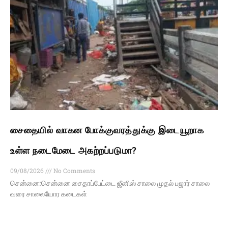
சைதையில் வாகன போக்குவரத்துக்கு இடையூறாக
உள்ள நடைமேடை அகற்றப்படுமா?
09/08/2026
No Comments
சென்னை:சென்னை சைதாப்பேட்டை ஜீனிஸ் சாலை முதல் பஜார் சாலை
வரை சாலையோர கடைகள்