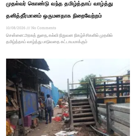
முதல்வர் கொண்டு வந்த தமிழ்த்தாய் வாழ்த்து
தனித்தீர்மானம் ஒருமனதாக நிறைவேற்றம்
10/08/2026
No Comments
சென்னை:அரசுத் துறை, கல்வி நிறுவன நிகழ்ச்சிகளில் முதலில்
தமிழ்த்தாய் வாழ்த்து பாடுவதை கட்டாயமாக்கும்