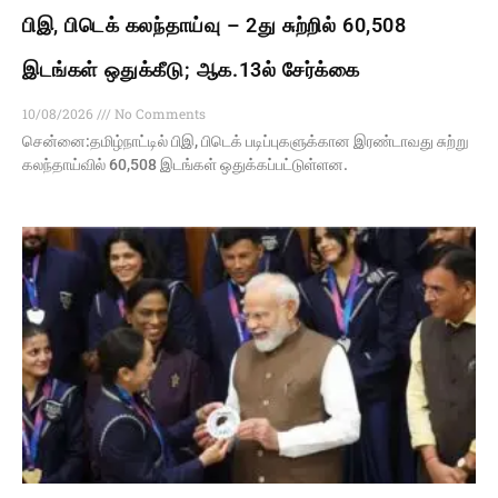
பிஇ, பிடெக் கலந்தாய்வு – 2து சுற்றில் 60,508
இடங்கள் ஒதுக்கீடு; ஆக.13ல் சேர்க்கை
10/08/2026
No Comments
சென்னை:தமிழ்நாட்டில் பிஇ, பிடெக் படிப்புகளுக்கான இரண்டாவது சுற்று
கலந்தாய்வில் 60,508 இடங்கள் ஒதுக்கப்பட்டுள்ளன.