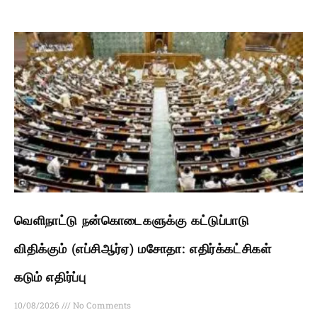
வெளிநாட்டு நன்கொடைகளுக்கு கட்டுப்பாடு
விதிக்கும் (எப்சிஆர்ஏ) மசோதா: எதிர்க்கட்சிகள்
கடும் எதிர்ப்பு
10/08/2026
No Comments