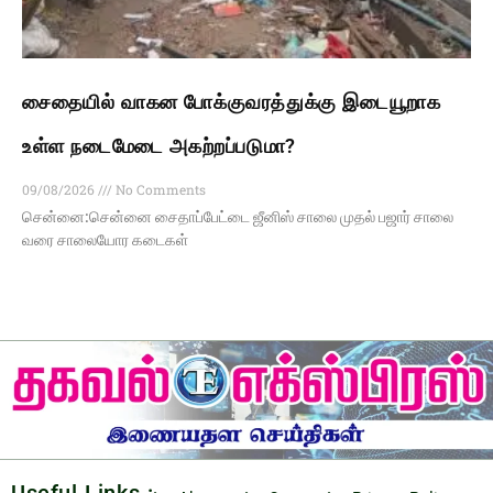
சைதையில் வாகன போக்குவரத்துக்கு இடையூறாக
உள்ள நடைமேடை அகற்றப்படுமா?
09/08/2026
No Comments
சென்னை:சென்னை சைதாப்பேட்டை ஜீனிஸ் சாலை முதல் பஜார் சாலை
வரை சாலையோர கடைகள்
Useful Links :