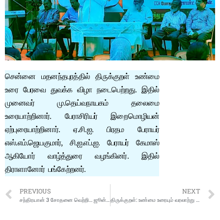
சென்னை மதனந்தபுரத்தில் திருக்குறள் உண்மை
உரை பேரவை துவக்க விழா நடைபெற்றது. இதில்
முனைவர் மு.தெய்வநாயகம் தலைமை
உரையாற்றினார். பேராசிரியர் இறைமொழியன்
ஏற்புரையாற்றினார். ஏ.சி.ஐ. பிரதம பேராயர்
எஸ்.எம்.ஜெயகுமார், சி.ஐ.எப்.ஐ. பேராயர் கேமாஸ்
ஆகியோர் வாழ்த்துரை வழங்கினர். இதில்
திராளானோர் பங்கேற்றனர்.
PREVIOUS
NEXT
சந்திரயான் 3 சோதனை வெற்றி… ஜூன் இறுதியில் விண்ணில் பாய்கிறது : இஸ்ரோ
திருக்குறள்: உண்மை உரையும் வரலாற்று ஆதாரங்களும்