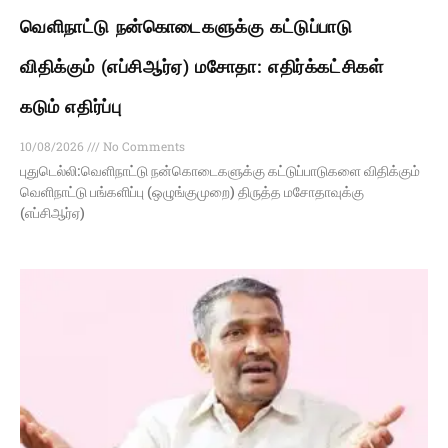
வெளிநாட்டு நன்கொடைகளுக்கு கட்டுப்பாடு
விதிக்கும் (எப்சிஆர்ஏ) மசோதா: எதிர்க்கட்சிகள்
கடும் எதிர்ப்பு
10/08/2026
No Comments
புதுடெல்லி:வெளி​நாட்டு நன்​கொடைகளுக்கு கட்​டுப்​பாடு​களை விதிக்​கும்
வெளிநாட்டு பங்களிப்பு (ஒழுங்​கு​முறை) திருத்த மசோதாவுக்கு
(எப்சிஆர்ஏ)