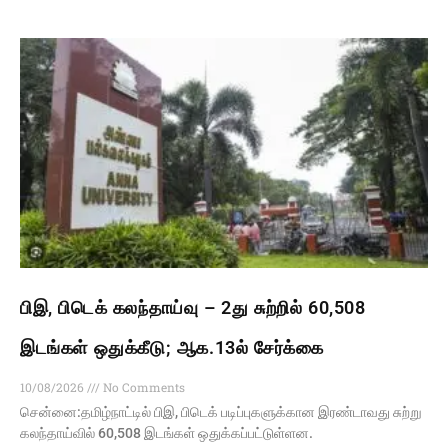
பிஇ, பிடெக் கலந்தாய்வு – 2து சுற்றில் 60,508
இடங்கள் ஒதுக்கீடு; ஆக.13ல் சேர்க்கை
10/08/2026
No Comments
சென்னை:தமிழ்நாட்டில் பிஇ, பிடெக் படிப்புகளுக்கான இரண்டாவது சுற்று
கலந்தாய்வில் 60,508 இடங்கள் ஒதுக்கப்பட்டுள்ளன.