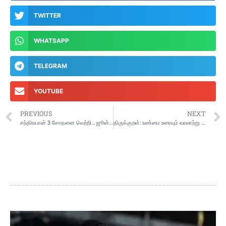
TWITTER
WHATSAPP
TELEGRAM
YOUTUBE
PREVIOUS
NEXT
சந்திரயான் 3 சோதனை வெற்றி… ஜூன் இறுதியில் விண்ணில் பாய்கிறது : இஸ்ரோ
திருக்குறள்: உண்மை உரையும் வரலாற்று ஆதாரங்களும்