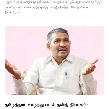
புதுடெல்லி:வெளி​நாட்டு நன்​கொடைகளுக்கு கட்​டுப்​பாடு​களை விதிக்​கும்
வெளிநாட்டு பங்களிப்பு (ஒழுங்​கு​முறை) திருத்த மசோதாவுக்கு
(எப்சிஆர்ஏ)
தமிழ்த்தாய் வாழ்த்து பாடல் தனித் தீர்மானம்: