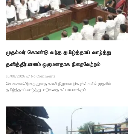
முதல்வர் கொண்டு வந்த தமிழ்த்தாய் வாழ்த்து
தனித்தீர்மானம் ஒருமனதாக நிறைவேற்றம்
10/08/2026
No Comments
சென்னை:அரசுத் துறை, கல்வி நிறுவன நிகழ்ச்சிகளில் முதலில்
தமிழ்த்தாய் வாழ்த்து பாடுவதை கட்டாயமாக்கும்