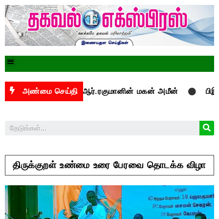
மைப்பாளத் ஏ.ஆர்.ரகுமானின் மகன் அமீன்
அண்மை செய்தி
பிஇ, பிடெக் கல
திருக்குறள் உண்மை உரை பேரவை தொடக்க விழா