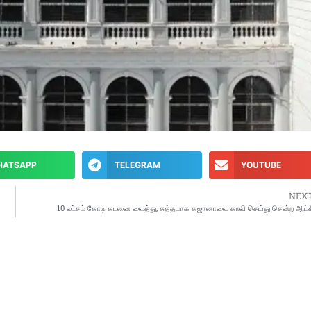
HATSAPP
TELEGRAM
YOUTUBE
NEX
10 லட்சம் கோடி கடனை வைத்து, சுத்தமாக கஜானாவை காலி செய்து சென்ற ஆட்ச