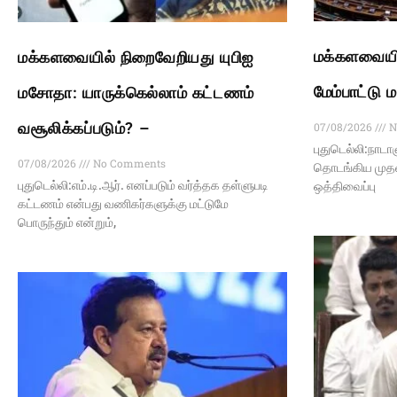
மக்களவையி
மக்களவையில் நிறைவேறியது யுபிஐ
மேம்பாட்டு
மசோதா: யாருக்கெல்லாம் கட்டணம்
வசூலிக்கப்படும்? –
07/08/2026
N
புதுடெல்லி:நாட
07/08/2026
No Comments
தொடங்கிய முதல்
புதுடெல்லி:எம்.டி.ஆர். எனப்படும் வர்த்தக தள்ளுபடி
ஒத்திவைப்பு
கட்டணம் என்பது வணிகர்களுக்கு மட்டுமே
பொருந்தும் என்றும்,