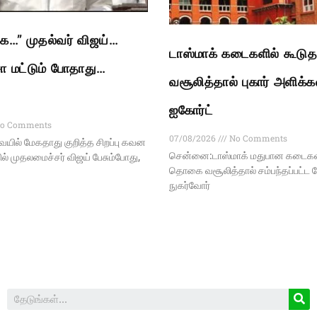
ிங்க…” முதல்வர் விஜய்…
டாஸ்மாக் கடைகளில் கூடுத
ச்சா மட்டும் போதாது…
வசூலித்தால் புகார் அளிக்க
ஐகோர்ட்
o Comments
07/08/2026
No Comments
ில் மேகதாது குறித்த சிறப்பு கவன
சென்னை:டாஸ்மாக் மதுபான கடைகளி
்தில் முதலமைச்சர் விஜய் பேசும்போது,
தொகை வசூலித்தால் சம்பந்தப்பட்ட ப
நுகர்வோர்