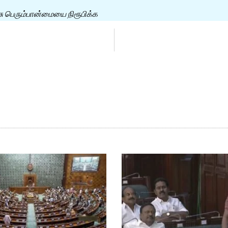
அரசு பெரும்பான்மையை நிரூபிக்க