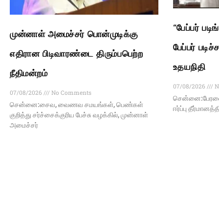
“பேப்பர் பட
முன்னாள் அமைச்சர் பொன்முடிக்கு
பேப்பர் படி
எதிரான பிடிவாரண்டை திரும்பபெற்ற
உதயநிதி
நீதிமன்றம்
07/08/2026
N
07/08/2026
No Comments
சென்னை:பேரவைய
சென்னை:சைவ, வைணவ சமயங்கள், பெண்கள்
ஈர்ப்பு தீர்மானத
குறித்து சர்ச்சைக்குரிய பேச்சு வழக்கில், முன்னாள்
அமைச்சர்