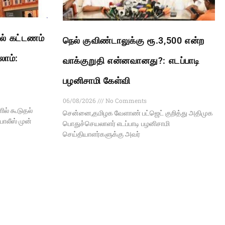
ல் கட்டணம்
நெல் குவிண்டாலுக்கு ரூ.3,500 என்ற
லாம்:
வாக்குறுதி என்னவானது?: எடப்பாடி
பழனிசாமி கேள்வி
06/08/2026
No Comments
ல் கூடுதல்
சென்னை,தமிழக வேளாண் பட்ஜெட் குறித்து அதிமுக
ோலீஸ் முன்
பொதுச்செயலாளர் எடப்பாடி பழனிசாமி
செய்தியாளர்களுக்கு அவர்