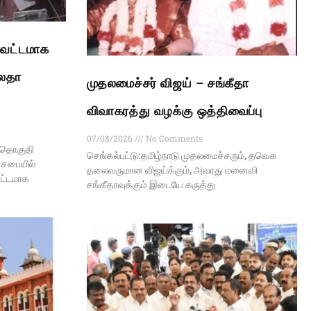
ாவட்டமாக
மலதா
முதலமைச்சர் விஜய் – சங்கீதா
விவாகரத்து வழக்கு ஒத்திவைப்பு
07/08/2026
No Comments
ற தொகுதி
செங்கல்பட்டு:தமிழ்நாடு முதலமைச்சரும், தவெக
்டசபையில்
தலைவருமான விஜய்க்கும், அவரது மனைவி
வட்டமாக
சங்கீதாவுக்கும் இடையே கருத்து