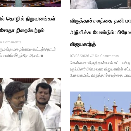
ல் தொழில் நிறுவனங்கள்
விருத்தாச்சலத்தை தனி ம
 மசோதா நிறைவேற்றம்
அறிவிக்க வேண்டும்: பிரே
o Comments
விஜயகாந்த்
ாளுமன்ற மழைக்கால கூட்டத்தொடர்
 நாளில் இருந்தே அமளி &
07/08/2026
No Comments
சென்னை:விருத்தாச்சலம் சட்டமன்
உறுப்பினர் பிரேமலதா விஜயகாந்த் சட
பேசுகையில், விருத்தாச்சலத்தை மா