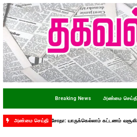
Breaking News
அண்மை செய்த
து யுபிஐ மசோதா: யாருக்கெல்லாம் கட்டணம் வசூலிக்கப்படும்? 
அண்மை செய்தி