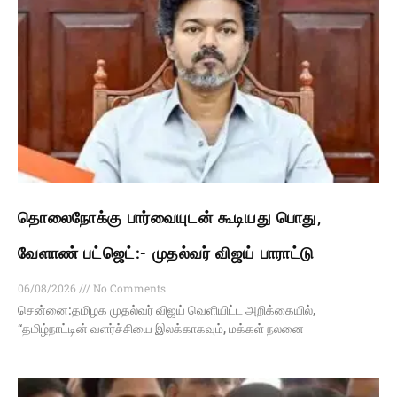
தொலைநோக்கு பார்வையுடன் கூடியது பொது,
வேளாண் பட்ஜெட்:- முதல்வர் விஜய் பாராட்டு
06/08/2026
No Comments
சென்னை:தமிழக முதல்வர் விஜய் வெளியிட்ட அறிக்கையில்,
“தமிழ்நாட்டின் வளர்ச்சியை இலக்காகவும், மக்கள் நலனை