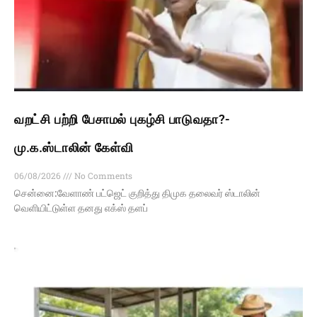
வறட்சி பற்றி பேசாமல் புகழ்சி பாடுவதா?-
மு.க.ஸ்டாலின் கேள்வி
06/08/2026
No Comments
சென்னை:வேளாண் பட்ஜெட் குறித்து திமுக தலைவர் ஸ்டாலின்
வெளியிட்டுள்ள தனது எக்ஸ் தளப்