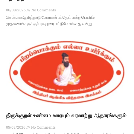
06/08/2026
No Comments
சென்னை:தமிழ்நாடு வேளாண் பட்ஜெட் என்ற பெயரில்
முதலமைச்சருக்குப் புகழுரை மட்டுமே உள்ளது என்று
திருக்குறள் உண்மை உரையும் வரலாற்று ஆதாரங்களும்
05/08/2026
No Comments