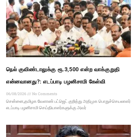
நெல் குவிண்டாலுக்கு ரூ.3,500 என்ற வாக்குறுதி
என்னவானது?: எடப்பாடி பழனிசாமி கேள்வி
06/08/2026
No Comments
சென்னை,தமிழக வேளாண் பட்ஜெட் குறித்து அதிமுக பொதுச்செயலாளர்
எடப்பாடி பழனிசாமி செய்தியாளர்களுக்கு அவர்