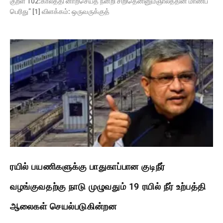
குறள் 102:காலத்தி னாற்செய்த நன்றி சிறிதெனினும்ஞாலத்தின் மாணப்
பெரிது” [1] விளக்கம்: ஒருவருக்குத்
ரயில் பயணிகளுக்கு பாதுகாப்பான குடிநீர்
வழங்குவதற்கு நாடு முழுவதும் 19 ரயில் நீர் உற்பத்தி
ஆலைகள் செயல்படுகின்றன