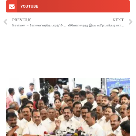
YOUTUBE
PREVIOUS
NEXT
சென்னை – கோவை ‘வந்தே பாரத்’ அதிவிரைவு ரயிலை பிரதமர் மோடி தொடங்கி வைத்தார்
விவேகானந்தர் இல்ல ஸ்ரீராமகிருஷ்ணா மடத்தின் 125-வது ஆண்டு விழாவில் பிரதமர் பங்கேற்பு