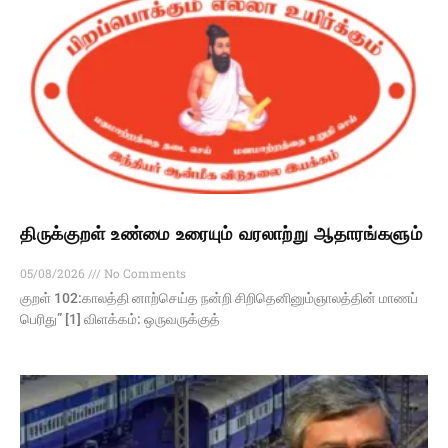
திருக்குறள் உண்மை உரையும் வரலாற்று ஆதாரங்களும்
05/08/2026
No Comments
குறள் 102:காலத்தி னாற்செய்த நன்றி சிறிதெனினும்ஞாலத்தின் மாணப்
பெரிது” [1] விளக்கம்: ஒருவருக்குத்