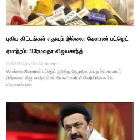
புதிய திட்டங்கள் எதுவும் இல்லை; வேளாண் பட்ஜெட்
ஏமாற்றம்: பிரேமலதா விஜயகாந்த்
06/08/2026
No Comments
சென்னை:வேளாண் பட்ஜெட் குறித்து தேமுதிக பொதுச்செயலாளர்
பிரேமலதா விஜயகாந்த் செய்தியாளர்களிடம் தெரிவிக்கையில்,
விவசாயிகளை