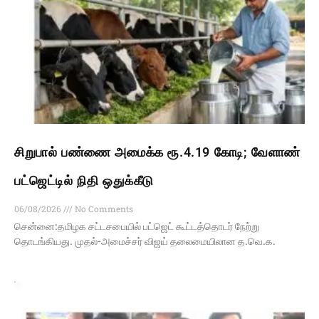
சிறுபால் பண்ணை அமைக்க ரூ.4.19 கோடி; வேளாண்
பட்ஜெட்டில் நிதி ஒதுக்கீடு
06/08/2026
No Comments
சென்னை:தமிழக சட்டசபையில் பட்ஜெட் கூட்டத்தொடர் நேற்று
தொடங்கியது. முதல்-அமைச்சர் விஜய் தலைமையிலான த.வெ.க.