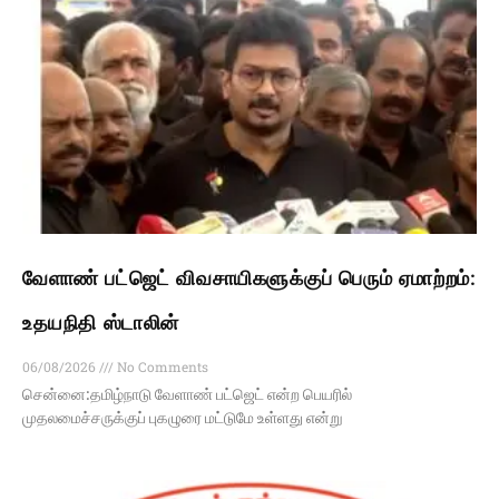
வேளாண் பட்ஜெட் விவசாயிகளுக்குப் பெரும் ஏமாற்றம்:
உதயநிதி ஸ்டாலின்
06/08/2026
No Comments
சென்னை:தமிழ்நாடு வேளாண் பட்ஜெட் என்ற பெயரில்
முதலமைச்சருக்குப் புகழுரை மட்டுமே உள்ளது என்று