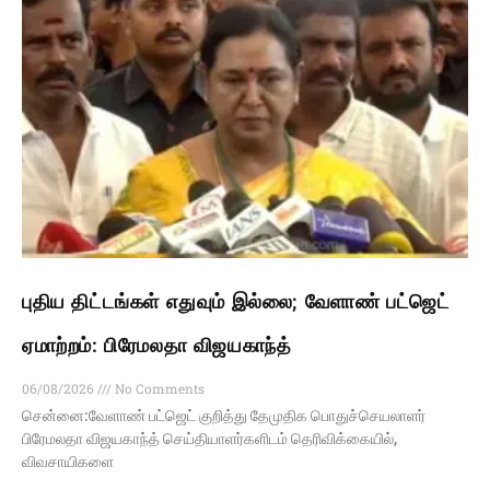
புதிய திட்டங்கள் எதுவும் இல்லை; வேளாண் பட்ஜெட்
ஏமாற்றம்: பிரேமலதா விஜயகாந்த்
06/08/2026
No Comments
சென்னை:வேளாண் பட்ஜெட் குறித்து தேமுதிக பொதுச்செயலாளர்
பிரேமலதா விஜயகாந்த் செய்தியாளர்களிடம் தெரிவிக்கையில்,
விவசாயிகளை