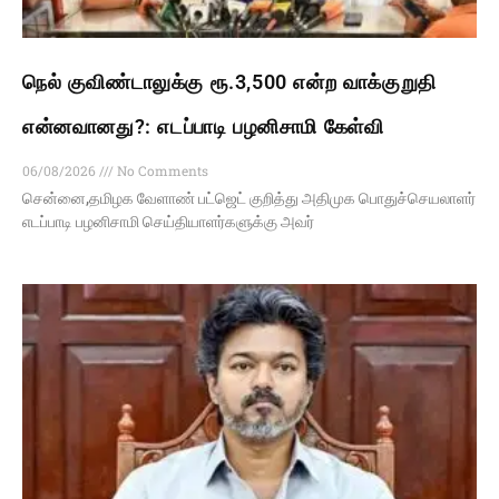
நெல் குவிண்டாலுக்கு ரூ.3,500 என்ற வாக்குறுதி
என்னவானது?: எடப்பாடி பழனிசாமி கேள்வி
06/08/2026
No Comments
சென்னை,தமிழக வேளாண் பட்ஜெட் குறித்து அதிமுக பொதுச்செயலாளர்
எடப்பாடி பழனிசாமி செய்தியாளர்களுக்கு அவர்