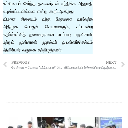
கட்சியைச் சேர்ந்த தலைவர்கள் சந்திக்க அனுமதி
வழங்கப்படவில்லை என்று கூறப்படுகிறது.
விமான நிலையம் வந்த பிரதமரை வரவேற்க
அதிமுக பொதுச் செயலாளரும், சட்டமன்ற
எதிர்க்கட்சித் தலைவருமான எடப்பாடி பழனிசாமி
மற்றும் முன்னாள் முதல்வர் ஓ.பன்னீர்செல்வம்
ஆகியோர் வருகை தந்திருந்தனர்.
PREVIOUS
NEXT
சென்னை – கோவை ‘வந்தே பாரத்’ அதிவிரைவு ரயிலை பிரதமர் மோடி தொடங்கி வைத்தார்
விவேகானந்தர் இல்ல ஸ்ரீராமகிருஷ்ணா மடத்தின் 125-வது ஆண்டு விழாவில் பிரதமர் பங்கேற்பு