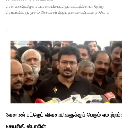
சென்னை:தமிழக சட்டசபையில் பட்ஜெட் கூட்டத்தொடர் நேற்று
தொடங்கியது. முதல்-அமைச்சர் விஜய் தலைமையிலான த.வெ.க.
வேளாண் பட்ஜெட் விவசாயிகளுக்குப் பெரும் ஏமாற்றம்:
உதயநிதி ஸ்டாலின்