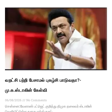
வறட்சி பற்றி பேசாமல் புகழ்சி பாடுவதா?-
மு.க.ஸ்டாலின் கேள்வி
06/08/2026
No Comments
சென்னை:வேளாண் பட்ஜெட் குறித்து திமுக தலைவர் ஸ்டாலின்
வெளியிட்டுள்ள தனது எக்ஸ் தளப்