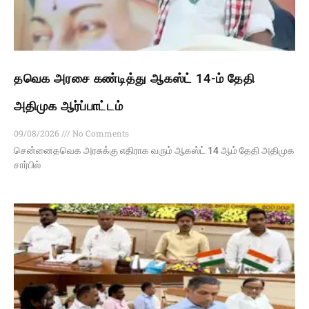
தவெக அரசை கண்டித்து ஆகஸ்ட் 14-ம் தேதி
அதிமுக ஆர்ப்பாட்டம்
09/08/2026
No Comments
சென்னைதவெக அரசுக்கு எதிராக வரும் ஆகஸ்ட் 14 ஆம் தேதி அதிமுக
சார்பில்