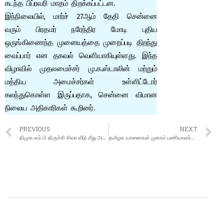
கடந்த பிப்ரவரி மாதம் திறக்கப்பட்டன.
இந்நிலையில், மார்ச் 27ஆம் தேதி சென்னை
வரும் பிரதமர் நரேந்திர மோடி புதிய
ஒருங்கிணைந்த முனையத்தை முறைப்படி திறந்து
வைப்பார் என தகவல் வெளியாகியுள்ளது. இந்த
விழாவில் முதலமைச்சர் மு.க.ஸ்டாலின் மற்றும்
மத்திய அமைச்சர்கள் உள்ளிட்டோர்
கலந்துகொள்ள இருப்பதாக, சென்னை விமான
நிலைய அதிகாரிகள் கூறினர்.
PREVIOUS
NEXT
திமுக எம்.பி திருச்சி சிவா வீடு மீது அமைச்சர் கே.என்.நேரு ஆதரவாளர்கள் தாக்குதல்; கார் கண்ணாடி உடைப்பு
தமிழக யானைகள் முகாம் பணியாளர்கள் 91 பேருக்கு தலா ரூ.1 லட்சம் பரிசு: முதல்வர் மு.க.ஸ்டாலின் உத்தரவு