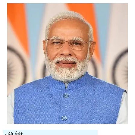
புதுடெல்லி: