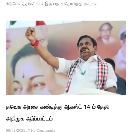
விநியோகத்தில் சிக்கல் இருப்பதாக தொடர்ந்து புகார்கள்
தவெக அரசை கண்டித்து ஆகஸ்ட் 14-ம் தேதி
அதிமுக ஆர்ப்பாட்டம்
09/08/2026
No Comments