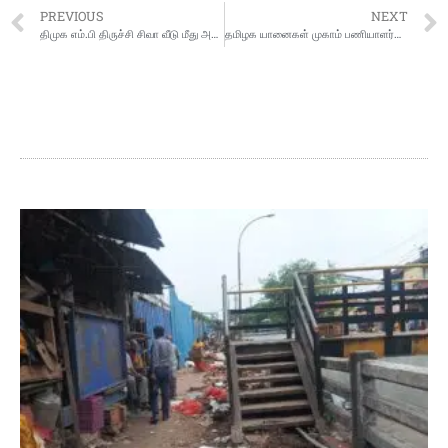
PREVIOUS
NEXT
திமுக எம்.பி திருச்சி சிவா வீடு மீது அமைச்சர் கே.என்.நேரு ஆதரவாளர்கள் தாக்குதல்; கார் கண்ணாடி உடைப்பு
தமிழக யானைகள் முகாம் பணியாளர்கள் 91 பேருக்கு தலா ரூ.1 லட்சம் பரிசு: முதல்வர் மு.க.ஸ்டாலின் உத்தரவு