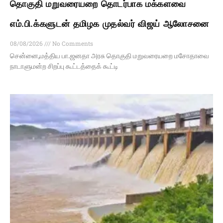
தொகுதி மறுவரையறை தொடர்பாக மக்களவை
எம்.பி.க்களுடன் தமிழக முதல்வர் விஜய் ஆலோசனை
08/08/2026
No Comments
சென்னை,மத்திய பா.ஜனதா அரசு தொகுதி மறுவரையறை மசோதாவை
நாடாளுமன்ற சிறப்பு கூட்டத்தைக் கூட்டி