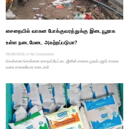
சைதையில் வாகன போக்குவரத்துக்கு இடையூறாக
உள்ள நடைமேடை அகற்றப்படுமா?
09/08/2026
No Comments
சென்னை:சென்னை சைதாப்பேட்டை ஜீனிஸ் சாலை முதல் பஜார் சாலை
வரை சாலையோர கடைகள்