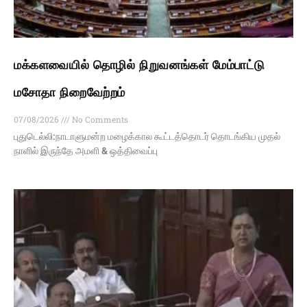
மக்களவையில் தொழில் நிறுவனங்கள் மேம்பாட்டு
மசோதா நிறைவேற்றம்
07/08/2026
No Comments
புதுடெல்லி:நாடாளுமன்ற மழைக்கால கூட்டத்தொடர் தொடங்கிய முதல்
நாளில் இருந்தே அமளி & ஒத்திவைப்பு