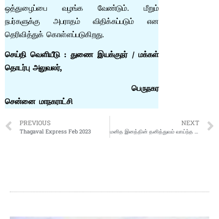
ஒத்துழைப்பை வழங்க வேண்டும். மீறும்
நபர்களுக்கு அபராதம் விதிக்கப்படும் என
தெரிவித்துக் கொள்ளப்படுகிறது.
செய்தி
வெளியீடு
:
துணை
இயக்குநர்
/
மக்கள்
தொடர்பு
அலுவலர்
,
பெருநகர
சென்னை
மாநகராட்சி
PREVIOUS
NEXT
Thagaval Express Feb 2023
மனித இனத்தின் தனித்துவம் வாய்ந்த கொடை (பரிசு): மொழி.