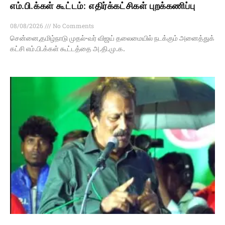
எம்.பி.க்கள் கூட்டம்: எதிர்க்கட்சிகள் புறக்கணிப்பு
08/08/2026
No Comments
சென்னை,தமிழ்நாடு முதல்-வர் விஜய் தலைமையில் நடக்கும் அனைத்துக்
கட்சி எம்.பி.க்கள் கூட்டத்தை அ.தி.மு.க.