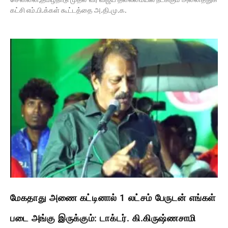
கட்சி எம்.பி.க்கள் கூட்டத்தை அ.தி.மு.க.
மேகதாது அணை கட்டினால் 1 லட்சம் பேருடன் எங்கள்
படை அங்கு இருக்கும்: டாக்டர். கி.கிருஷ்ணசாமி