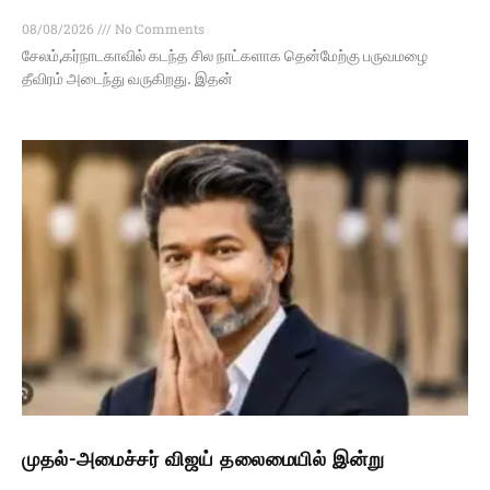
08/08/2026
No Comments
சேலம்,கர்நாடகாவில் கடந்த சில நாட்களாக தென்மேற்கு பருவமழை
தீவிரம் அடைந்து வருகிறது. இதன்
முதல்-அமைச்சர் விஜய் தலைமையில் இன்று