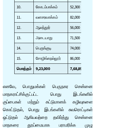
10.
கோடம்பாக்கம்
52,300
81,000
11.
வளசரவாக்கம்
82,000
76,000
12.
ஆலந்தூர்
56,000
51,000
13.
அடையாறு
71,500
56,890
14.
பெருங்குடி
74,000
56,000
15.
சோழிங்கநல்லூர்
86,000
23,000
மொத்தம்
9,23,000
7,68,890
427
எனவே, பொதுமக்கள் பெருநகர சென்னை
மாநகராட்சிக்குட்பட்ட பொது இடங்களில்
குப்பைகள் மற்றும் கட்டுமானக் கழிவுகளை
கொட்டுதல், பொது இடங்களில் சுவரொட்டிகள்
ஒட்டுதல் ஆகியவற்றை தவிர்த்து சென்னை
மாநகரை தூய்மையாக பராமரிக்க முழு