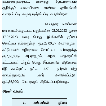
கலாச்சாரத்தையும், வரலாற்று சிறப்புகளையும்
குறிக்கும் வகையிலான வண்ண ஓவியங்கள்
வரையப்பட்டு அழகுபடுத்தப்பட்டு வருகின்றன.
பெருநகர சென்னை
மாநகராட்சிக்குட்பட்ட பகுதிகளில் 02.02.2023 முதல்
17.02.2023 வரை பொது இடங்களில் குப்பை
கொட்டிய நபர்களுக்கு ரூ.9,23,000/- அபராதமும்,
கட்டுமானக் கழிவுகளை கொட்டிய நபர்களுக்கு
ரூ.7,68,890/- அபராதமும், அரசு, மாநகராட்சி
கட்டடங்கள் மற்றும் பொது இடங்களில் விதிகளை
மீறி சுவரொட்டி ஒட்டிய 427 நபர்கள் மீது
காவல்துறையில் புகார் அளிக்கப்பட்டு
ரூ.1,36,900/- அபராதமும் விதிக்கப்பட்டுள்ளது.
அதன் விவரம்
:
வ
.
மண்டலங்கள்
குப்பைகள்
கட்டுமானக்