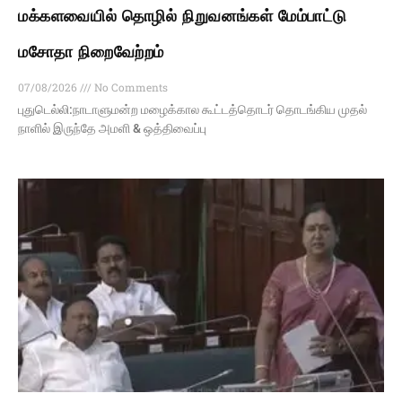
மக்களவையில் தொழில் நிறுவனங்கள் மேம்பாட்டு
மசோதா நிறைவேற்றம்
07/08/2026
No Comments
புதுடெல்லி:நாடாளுமன்ற மழைக்கால கூட்டத்தொடர் தொடங்கிய முதல்
நாளில் இருந்தே அமளி & ஒத்திவைப்பு