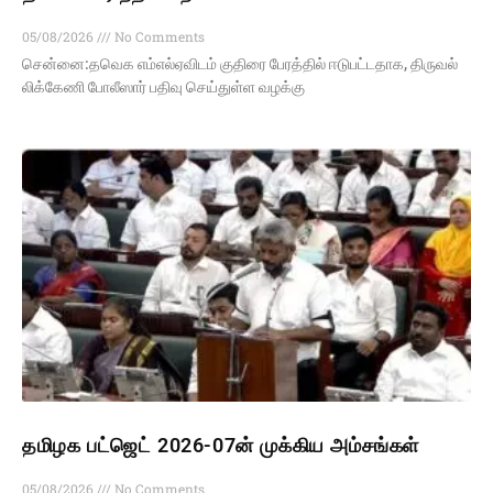
05/08/2026
No Comments
சென்னை:தவெக எம்​எல்​ஏ​விடம் குதிரை பேரத்​தில் ஈடு​பட்​ட​தாக, திரு​வல்​
லிக்​கேணி போலீ​ஸார் பதிவு செய்​துள்ள வழக்கு
தமிழக பட்ஜெட் 2026-07ன் முக்கிய அம்சங்கள்
05/08/2026
No Comments