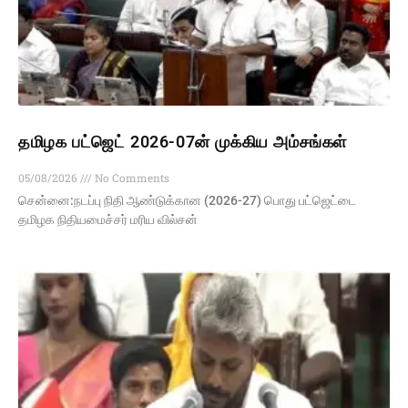
தமிழக பட்ஜெட் 2026-07ன் முக்கிய அம்சங்கள்
05/08/2026
No Comments
சென்னை:நடப்பு நிதி ஆண்​டுக்​கான (2026-27) பொது பட்ஜெட்​டை
தமிழக நிதியமைச்சர் மரிய வில்சன்