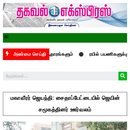
் வரலாற்று ஆதாரங்களும்
அண்மை செய்தி
ரயில் பயணிகளுக்கு பாதுகாப்பான
மகாவீரர் ஜெயந்தி: சைதாப்பேட்டையில் ஜெயின்
சமூகத்தினர் ஊர்வலம்