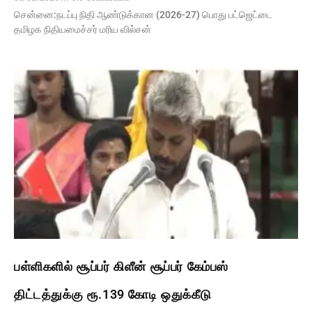
சென்னை:நடப்பு நிதி ஆண்​டுக்​கான (2026-27) பொது பட்ஜெட்​டை
தமிழக நிதியமைச்சர் மரிய வில்சன்
பள்ளிகளில் சூப்பர் கிளீன் சூப்பர் கேம்பஸ்
திட்டத்துக்கு ரூ.139 கோடி ஒதுக்கீடு