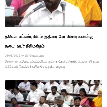
தவெக எம்எல்ஏவிடம் குதிரை பேர விசாரணைக்கு
தடை: உயர் நீதிமன்றம்
05/08/2026
No Comments
சென்னை:தவெக எம்​எல்​ஏ​விடம் குதிரை பேரத்​தில் ஈடு​பட்​ட​தாக, திரு​வல்​
லிக்​கேணி போலீ​ஸார் பதிவு செய்​துள்ள வழக்கு