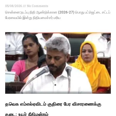
05/08/2026
No Comments
சென்னை:நடப்பு நிதி ஆண்​டுக்​கான (2026-27) பொது பட்​ஜெட்​டை சட்டப்​
பேரவையில் இன்று நிதியமைச்​சர் மரிய
தவெக எம்எல்ஏவிடம் குதிரை பேர விசாரணைக்கு
தடை: உயர் நீதிமன்றம்