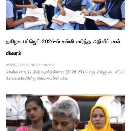
தமிழக பட்ஜெட் 2026-ல் கல்வி சார்ந்த அறிவிப்புகள்
விவரம்
05/08/2026
No Comments
சென்னை:நடப்பு நிதி ஆண்​டுக்​கான (2026-27) பொது பட்​ஜெட்​டை சட்டப்​
பேரவையில் இன்று நிதியமைச்​சர் மரிய