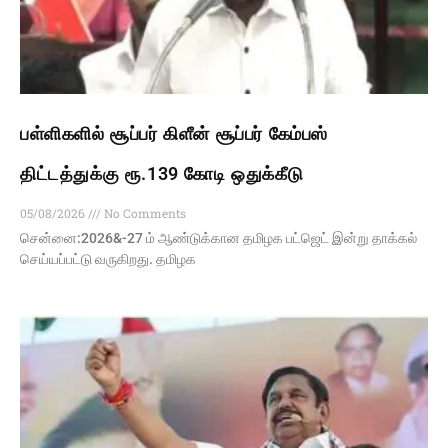
பள்ளிகளில் சூப்பர் கிளீன் சூப்பர் கேம்பஸ்
திட்டத்துக்கு ரூ.139 கோடி ஒதுக்கீடு
05/08/2026
No Comments
சென்னை:2026&-27 ம் ஆண்டுக்கான தமிழக பட்ஜெட் இன்று தாக்கல்
செய்யப்பட்டு வருகிறது. தமிழக