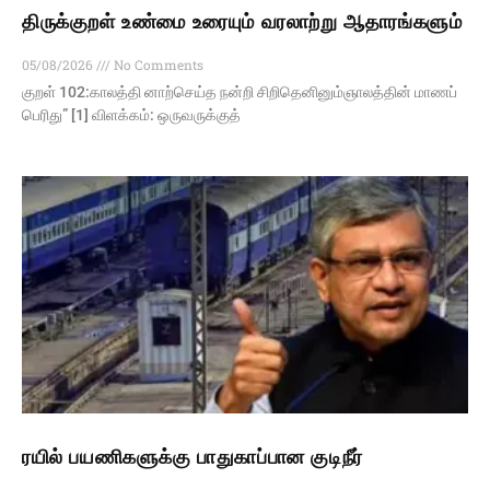
திருக்குறள் உண்மை உரையும் வரலாற்று ஆதாரங்களும்
05/08/2026
No Comments
குறள் 102:காலத்தி னாற்செய்த நன்றி சிறிதெனினும்ஞாலத்தின் மாணப்
பெரிது” [1] விளக்கம்: ஒருவருக்குத்
ரயில் பயணிகளுக்கு பாதுகாப்பான குடிநீர்