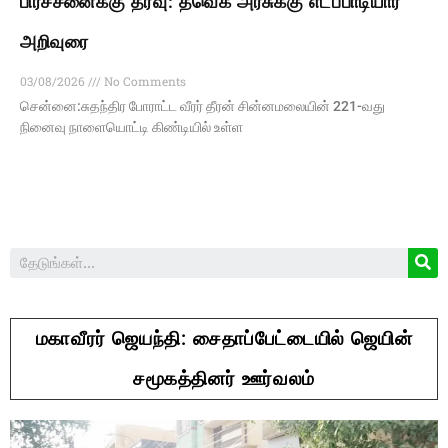
பிரச்சனைக்கு தீர்வு: தவெக அரசுக்கு எடப்பாடியார்
அறிவுரை
03/08/2026
No Comments
சென்னை:சுதந்திர போராட்ட வீரர் தீரன் சின்னமலையின் 221-வது
நினைவு நாளையொட்டி கிண்டியில் உள்ள
மகாவீரர் ஜெயந்தி: சைதாப்பேட்டையில் ஜெயின்
சமூகத்தினர் ஊர்வலம்