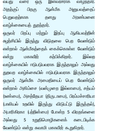
வயது வரை ஒரு இளவரசராக வாழ்ந்தார்.
அதற்குப் பிறகு ஆன்மீக அனுபவத்தைப்
பெறுவதற்காக தனது அரண்மனை
வாழ்க்கையைத் துறந்தார்.
ஒருவர் பிறப்பு மற்றும் இறப்பு ஆகியவற்றின்
சுழற்சியில் இருந்து விடுதலை பெற வேண்டும்
என்றால் ஆன்மீகத்தைக் கைக்கொள்ள வேண்டும்
என்று மகாவீரர் கற்பிக்கிறார். இல்லற
வாழ்க்கையில் ஈடுபடுபவராக இருந்தாலும் அல்லது
துறவற வாழ்க்கையில் ஈடுபடுபவராக இருந்தாலும்
ஒருவர் ஆன்மீக அமைதியைப் பெற வேண்டும்
என்றால் அகிம்சை (வன்முறை இல்லாமை), சத்யம்
(உண்மை), அசத்தேயா (திருடாமை), பிரம்மச்சாரியா
(பாலியல் உறவில் இருந்து விடுபட்டு இருத்தல்),
அபாரிகிரகா (பற்றின்மை) போன்ற 5 விரதங்களை
அல்லது 5 உறுதிமொழிகளைக் கடைபிடிக்க
வேண்டும் என்று சுவாமி மகாவீரர் கூறுகிறார்.