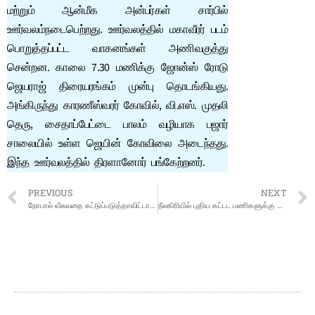
மற்றும் ஆன்மீக அன்பர்கள் சார்பில்
ஊர்வலம்நடைபெற்றது. ஊர்வலத்தில் மகாவீரர் படம்
பொறுத்தப்பட்ட வாகனங்கள் அணிவகுத்து
சென்றன. காலை 7.30 மணிக்கு ஜோன்ஸ் ரோடு
ஜெயராஜ் திரையரங்கம் முன்பு தொடங்கியது.
அங்கிருந்து காரணீஸ்வரர் கோவில், வி.எஸ். முதலி
தெரு, சைதாப்பேட்டை பாலம் வழியாக பஜார்
சாலையில் உள்ள ஜெயின் கோவிலை அடைந்தது.
இந்த ஊர்வலத்தில் திரளானோர் பங்கேற்றனர்.
PREVIOUS
NEXT
நோபால் வீசுவதை கட்டுப்படுத்தாவிட்டால் புதிய கேப்டன் கீழ் விளையாடுங்கள்: தோனி எச்சரிக்கை
நீலகிரியில் புதிய கட்டட பணிகளுக்கு அடிக்கல் நாட்டு விழா