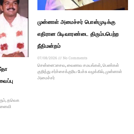
முன்னாள் அமைச்சர் பொன்முடிக்கு
எதிரான பிடிவாரண்டை திரும்பபெற்ற
நீதிமன்றம்
07/08/2026
No Comments
சென்னை:சைவ, வைணவ சமயங்கள், பெண்கள்
ீதா
குறித்து சர்ச்சைக்குரிய பேச்சு வழக்கில், முன்னாள்
அமைச்சர்
வைப்பு
ரும், தவெக
 மனைவி