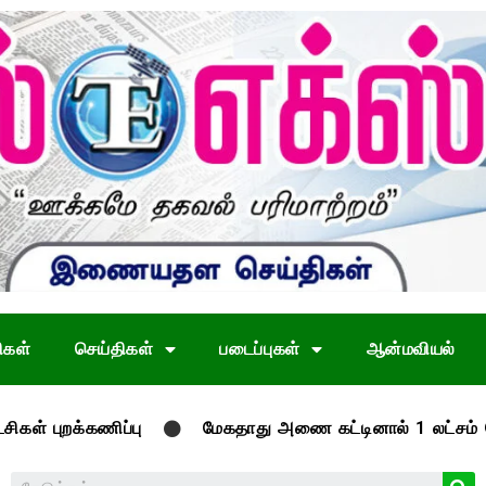
ிகள்
செய்திகள்
படைப்புகள்
ஆன்மவியல்
க்கணிப்பு
மேகதாது அணை கட்டினால் 1 லட்சம் பேருடன் எங்