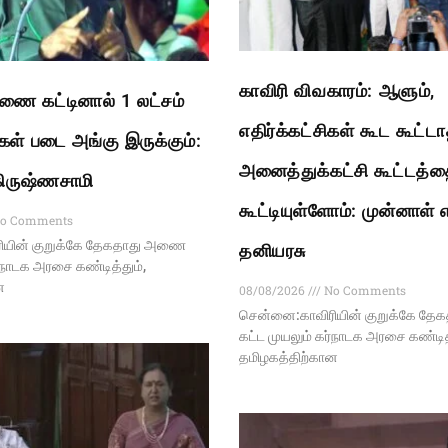
காவிரி விவகாரம்: ஆளும்,
ை கட்டினால் 1 லட்சம்
எதிர்க்கட்சிகள் கூட கூட்ட
கள் படை அங்கு இருக்கும்:
அனைத்துக்கட்சி கூட்டத்த
.கிருஷ்ணசாமி
கூட்டியுள்ளோம்: முன்னாள் 
o Comments
ியின் குறுக்கே தேகதாது அணை
தனியரசு
ர்நாடக அரசை கண்டித்தும்,
ன
08/08/2026
No Comments
சென்னை:காவிரியின் குறுக்கே த
கட்ட முயலும் கர்நாடக அரசை கண்டித்
தமிழகத்திற்கான