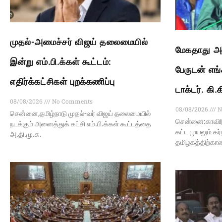
முதல்-அமைச்சர் விஜய் தலைமையில்
மேகதாது அண
இன்று எம்.பி.க்கள் கூட்டம்:
பேருடன் எங்
எதிர்க்கட்சிகள் புறக்கணிப்பு
டாக்டர். கி
08/08/2026
No Comments
08/08/2026
N
சென்னை,தமிழ்நாடு முதல்-வர் விஜய் தலைமையில்
சென்னை:காவிர
நடக்கும் அனைத்துக் கட்சி எம்.பி.க்கள் கூட்டத்தை
கட்ட முயலும் க
அ.தி.மு.க.
தமிழகத்திற்கா