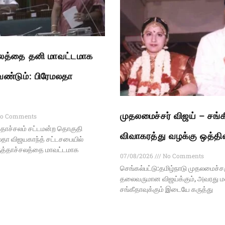
சலத்தை தனி மாவட்டமாக
ேண்டும்: பிரேமலதா
முதலமைச்சர் விஜய் – சங்க
o Comments
தாச்சலம் சட்டமன்ற தொகுதி
விவாகரத்து வழக்கு ஒத்தி
மலதா விஜயகாந்த் சட்டசபையில்
ருத்தாச்சலத்தை மாவட்டமாக
07/08/2026
No Comments
செங்கல்பட்டு:தமிழ்நாடு முதலமைச்ச
தலைவருமான விஜய்க்கும், அவரது
சங்கீதாவுக்கும் இடையே கருத்து