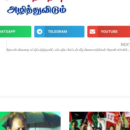
HATSAPP
TELEGRAM
YOUTUBE
NEX
நோபால் வீசுவதை கட்டுப்படுத்தாவிட்டால் புதிய கேப்டன் கீழ் விளையாடுங்கள்: தோனி எச்சரிக்கை