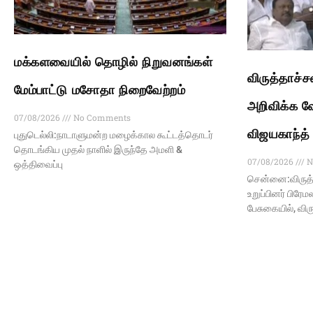
மக்களவையில் தொழில் நிறுவனங்கள்
விருத்தாச்
மேம்பாட்டு மசோதா நிறைவேற்றம்
அறிவிக்க வ
07/08/2026
No Comments
விஜயகாந்த்
புதுடெல்லி:நாடாளுமன்ற மழைக்கால கூட்டத்தொடர்
தொடங்கிய முதல் நாளில் இருந்தே அமளி &
07/08/2026
N
ஒத்திவைப்பு
சென்னை:விருத்
உறுப்பினர் பிரே
பேசுகையில், வி