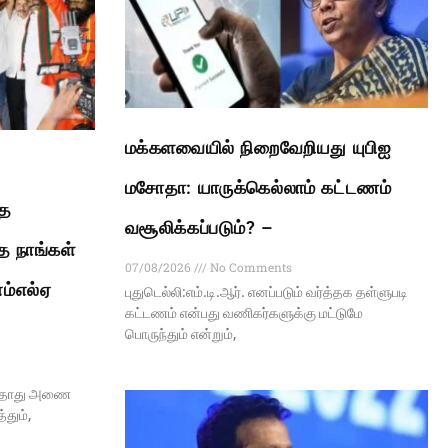
மக்களவையில் நிறைவேறியது யுபிஐ
மசோதா: யாருக்கெல்லாம் கட்டணம்
ாத
வசூலிக்கப்படும்? –
ை நாங்கள்
07/08/2026
No Comments
எம்எல்ஏ
புதுடெல்லி:எம்.டி.ஆர். எனப்படும் வர்த்தக தள்ளுபடி
கட்டணம் என்பது வணிகர்களுக்கு மட்டுமே
பொருந்தும் என்றும்,
ேகதாது அணை
தும்,