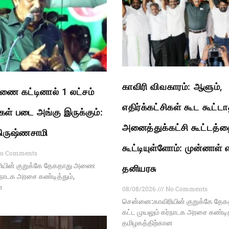
காவிரி விவகாரம்: ஆளும்,
ை கட்டினால் 1 லட்சம்
எதிர்க்கட்சிகள் கூட கூட்ட
கள் படை அங்கு இருக்கும்:
அனைத்துக்கட்சி கூட்டத்த
.கிருஷ்ணசாமி
கூட்டியுள்ளோம்: முன்னாள் 
o Comments
ியின் குறுக்கே தேகதாது அணை
தனியரசு
ர்நாடக அரசை கண்டித்தும்,
ன
08/08/2026
No Comments
சென்னை:காவிரியின் குறுக்கே த
கட்ட முயலும் கர்நாடக அரசை கண்டித்
தமிழகத்திற்கான