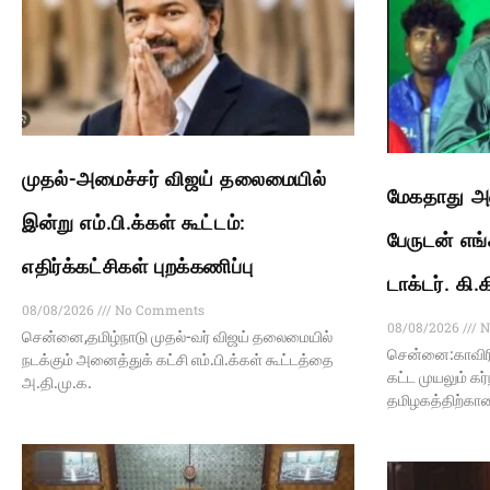
முதல்-அமைச்சர் விஜய் தலைமையில்
மேகதாது அண
இன்று எம்.பி.க்கள் கூட்டம்:
பேருடன் எங்
எதிர்க்கட்சிகள் புறக்கணிப்பு
டாக்டர். கி
08/08/2026
No Comments
08/08/2026
N
சென்னை,தமிழ்நாடு முதல்-வர் விஜய் தலைமையில்
சென்னை:காவிர
நடக்கும் அனைத்துக் கட்சி எம்.பி.க்கள் கூட்டத்தை
கட்ட முயலும் க
அ.தி.மு.க.
தமிழகத்திற்கா