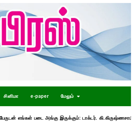
சினிமா
e-paper
மேலும்
கள் படை அங்கு இருக்கும்: டாக்டர். கி.கிருஷ்ணசாமி
கா