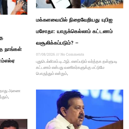
மக்களவையில் நிறைவேறியது யுபிஐ
மசோதா: யாருக்கெல்லாம் கட்டணம்
ாத
வசூலிக்கப்படும்? –
ை நாங்கள்
07/08/2026
No Comments
எம்எல்ஏ
புதுடெல்லி:எம்.டி.ஆர். எனப்படும் வர்த்தக தள்ளுபடி
கட்டணம் என்பது வணிகர்களுக்கு மட்டுமே
பொருந்தும் என்றும்,
ேகதாது அணை
தும்,