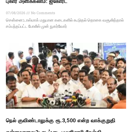
புகார் அளிக்கலாம்: ஐகோர்ட்
07/08/2026
No Comments
சென்னை:டாஸ்மாக் மதுபான கடைகளில் கூடுதல் தொகை வசூலித்தால்
சம்பந்தப்பட்ட போலீஸ் முன் நுகர்வோர்
நெல் குவிண்டாலுக்கு ரூ.3,500 என்ற வாக்குறுதி