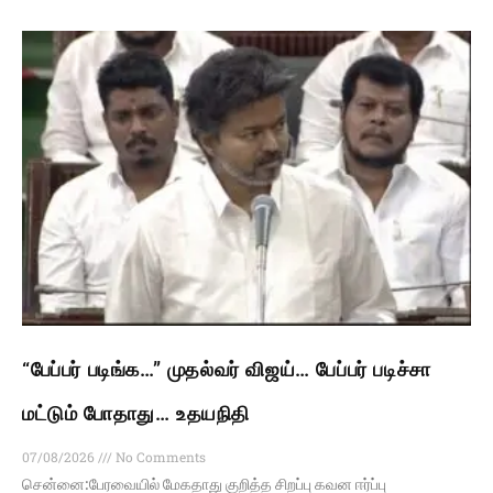
“பேப்பர் படிங்க…” முதல்வர் விஜய்… பேப்பர் படிச்சா
மட்டும் போதாது… உதயநிதி
07/08/2026
No Comments
சென்னை:பேரவையில் மேகதாது குறித்த சிறப்பு கவன ஈர்ப்பு