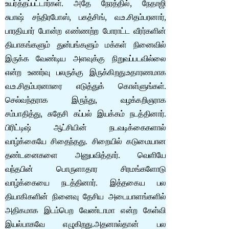
உயர்த்தப்பட்டார்கள். அதே நேரத்தில், நேதாஜி
சுபாஷ் சந்திரபோஸ், பகத்சிங், வ.உ.சிதம்பரனார்,
பாரதியார் போன்ற எண்ணற்ற போராட்ட வீரர்களின்
தியாகங்களும் துன்பங்களும் மக்கள் நினைவில்
இருக்க வேண்டிய அளவுக்கு நிறுவப்படவில்லை
என்ற உணர்வு பலருக்கு இருக்கிறது.உதாரணமாக
வ.உ.சிதம்பரனாரை எடுத்துக் கொள்ளுங்கள்.
செல்வந்தராக இருந்து, வழக்கறிஞராக
சம்பாதித்து, சுதேசி கப்பல் இயக்கம் நடத்தினார்.
பிரிட்டிஷ் ஆட்சியின் நடவடிக்கைகளால்
வாழ்க்கையே சிதைந்தது. சிறையில் கடுமையான
தண்டனைகளை அனுபவித்தார். வெளியே
வந்தபின் பொருளாதார சிரமங்களோடு
வாழ்க்கையை நடத்தினார். இத்தகைய பல
தியாகிகளின் நினைவு தேசிய அடையாளங்களில்
அதிகமாக இடம்பெற வேண்டாமா என்ற கேள்வி
இயல்பாகவே எழுகிறது.அதனால்தான் பல