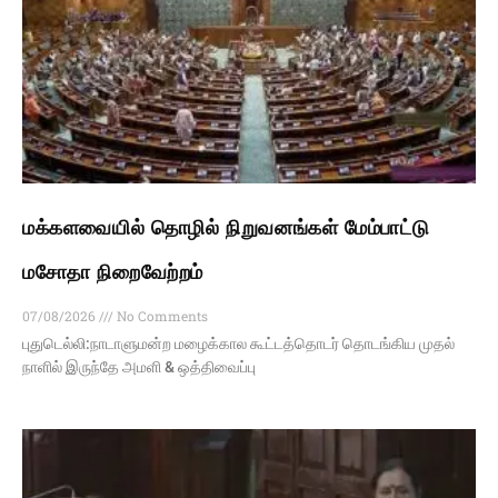
மக்களவையில் தொழில் நிறுவனங்கள் மேம்பாட்டு
மசோதா நிறைவேற்றம்
07/08/2026
No Comments
புதுடெல்லி:நாடாளுமன்ற மழைக்கால கூட்டத்தொடர் தொடங்கிய முதல்
நாளில் இருந்தே அமளி & ஒத்திவைப்பு