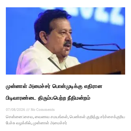
முன்னாள் அமைச்சர் பொன்முடிக்கு எதிரான
பிடிவாரண்டை திரும்பபெற்ற நீதிமன்றம்
07/08/2026
No Comments
சென்னை:சைவ, வைணவ சமயங்கள், பெண்கள் குறித்து சர்ச்சைக்குரிய
பேச்சு வழக்கில், முன்னாள் அமைச்சர்