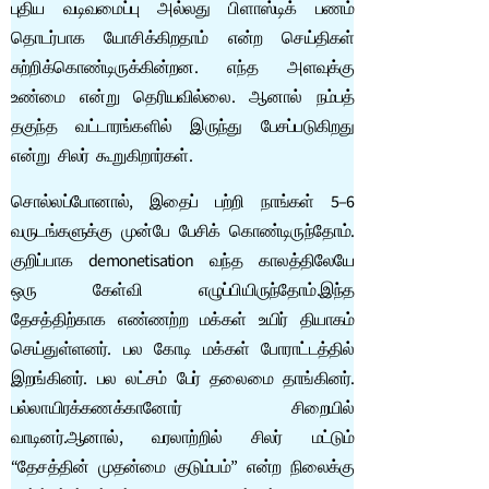
புதிய வடிவமைப்பு அல்லது பிளாஸ்டிக் பணம்
தொடர்பாக யோசிக்கிறதாம் என்ற செய்திகள்
சுற்றிக்கொண்டிருக்கின்றன. எந்த அளவுக்கு
உண்மை என்று தெரியவில்லை. ஆனால் நம்பத்
தகுந்த வட்டாரங்களில் இருந்து பேசப்படுகிறது
என்று சிலர் கூறுகிறார்கள்.
சொல்லப்போனால், இதைப் பற்றி நாங்கள் 5–6
வருடங்களுக்கு முன்பே பேசிக் கொண்டிருந்தோம்.
குறிப்பாக demonetisation வந்த காலத்திலேயே
ஒரு கேள்வி எழுப்பியிருந்தோம்.இந்த
தேசத்திற்காக எண்ணற்ற மக்கள் உயிர் தியாகம்
செய்துள்ளனர். பல கோடி மக்கள் போராட்டத்தில்
இறங்கினர். பல லட்சம் பேர் தலைமை தாங்கினர்.
பல்லாயிரக்கணக்கானோர் சிறையில்
வாடினர்.ஆனால், வரலாற்றில் சிலர் மட்டும்
“தேசத்தின் முதன்மை குடும்பம்” என்ற நிலைக்கு