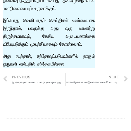
நினைவுபடுத்துகிறோம் என்பது தலைமுறைகளின்
மனநிலையையும் உருவாக்கும்.
இப்போது வெளியாகும் செய்திகள் உண்மையாக
இருந்தால், பலருக்கு அது ஒரு வரலாற்று
திருத்தமாகவும், தேசிய அடையாளத்தை
விரிவுபடுத்தும் முயற்சியாகவும் தோன்றலாம்.
அது நடந்தால், சந்தோஷப்படுபவர்களில் நானும்
ஒருவன் என்பதில் சந்தேகமில்லை
PREVIOUS
NEXT
திருக்குறள் உண்மை உரையும் வரலாற்று ஆதாரங்களும்
காங்கிரசுக்கு மாநிலங்களவை சீட்டை ஒதுக்கியது தவெக