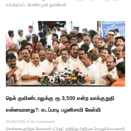
சம்பந்தப்பட்ட போலீஸ் முன் நுகர்வோர்
நெல் குவிண்டாலுக்கு ரூ.3,500 என்ற வாக்குறுதி
என்னவானது?: எடப்பாடி பழனிசாமி கேள்வி
06/08/2026
No Comments
சென்னை,தமிழக வேளாண் பட்ஜெட் குறித்து அதிமுக பொதுச்செயலாளர்