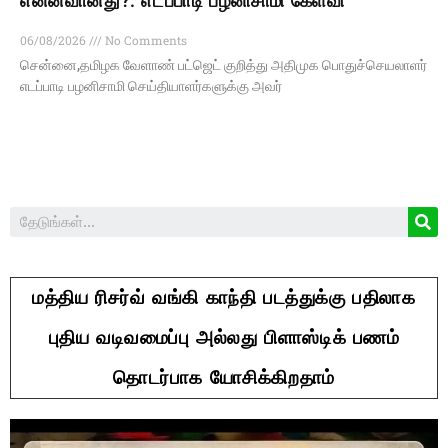
என்னவானது?: எடப்பாடி பழனிசாமி கேள்வி
06/08/2026
No Comments
சென்னை,தமிழக வேளாண் பட்ஜெட் குறித்து அதிமுக பொதுச்செயலாளர்
எடப்பாடி பழனிசாமி செய்தியாளர்களுக்கு அவர்
மத்திய ரிசர்வ் வங்கி காந்தி படத்துக்கு பதிலாக
புதிய வடிவமைப்பு அல்லது பிளாஸ்டிக் பணம்
தொடர்பாக யோசிக்கிறதாம்