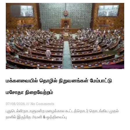
மக்களவையில் தொழில் நிறுவனங்கள் மேம்பாட்டு
மசோதா நிறைவேற்றம்
07/08/2026
No Comments
புதுடெல்லி:நாடாளுமன்ற மழைக்கால கூட்டத்தொடர் தொடங்கிய முதல்
நாளில் இருந்தே அமளி & ஒத்திவைப்பு