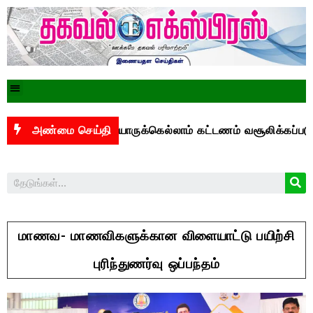
ிஐ மசோதா: யாருக்கெல்லாம் கட்டணம் வசூலிக்கப்படும்? –
அண்மை செய்தி
மாணவ- மாணவிகளுக்கான விளையாட்டு பயிற்சி
புரிந்துணர்வு ஒப்பந்தம்