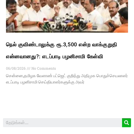
நெல் குவிண்டாலுக்கு ரூ.3,500 என்ற வாக்குறுதி
என்னவானது?: எடப்பாடி பழனிசாமி கேள்வி
06/08/2026
No Comments
சென்னை,தமிழக வேளாண் பட்ஜெட் குறித்து அதிமுக பொதுச்செயலாளர்
எடப்பாடி பழனிசாமி செய்தியாளர்களுக்கு அவர்