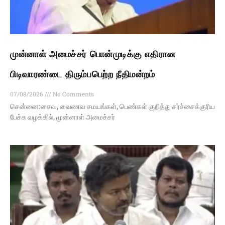
முன்னாள் அமைச்சர் பொன்முடிக்கு எதிரான
பிடிவாரண்டை திரும்பபெற்ற நீதிமன்றம்
07/08/2026
No Comments
சென்னை:சைவ, வைணவ சமயங்கள், பெண்கள் குறித்து சர்ச்சைக்குரிய
பேச்சு வழக்கில், முன்னாள் அமைச்சர்