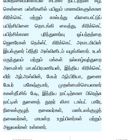
மேல்நிலைப்பள்ளியில் சிட்டீஸ் திட்டத்தின் கீழ்,
சென்னை பள்ளிகளில் பயிலும் மாணவிகளுக்கான
கிரிக்கெட் மற்றும் கால்பந்து விளையாட்டுப்
பயிற்சியினை தொடங்கி வைத்து, கிரிக்கெட்
பயிற்சிக்கான புரிந்துணர்வு ஒப்பந்தத்தை
ஜெனரேசன் நெக்ஸ்ட் கிரிக்கெட் அகாடமியின்
இயக்குனர் ப்ரீத்தி அஸ்வினிடம் வழங்கினார். உடன்
மருத்துவம் மற்றும் மக்கள் நல்வாழ்வுத்துறை
அமைச்சர் மா.சுப்பிரமணியன், இந்திய கிரிக்கெட்
வீரர் ஆர்.அஸ்வின், மேயர் ஆர்.பிரியா, துணை
மேயர் மகேஷ்குமார், முதன்மைச்செயலாளர்
ககன்தீப்சிங் பேடி, இந்திய நாட்டிற்கான பிரெஞ்சு
நாட்டின் துணைத் தூதர் லிசா டால்பட் பாரே,
நிலைக்குழுத் தலைவர்கள், மண்டலக்குழுத்
தலைவர்கள், மாமன்ற உறுப்பினர்கள் மற்றும்
அலுவலர்கள் உள்ளனர்.