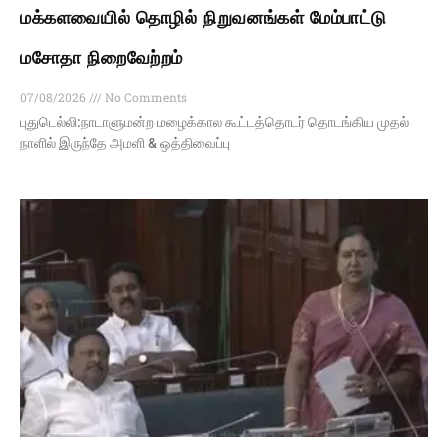
மக்களவையில் தொழில் நிறுவனங்கள் மேம்பாட்டு
மசோதா நிறைவேற்றம்
07/08/2026
No Comments
புதுடெல்லி:நாடாளுமன்ற மழைக்கால கூட்டத்தொடர் தொடங்கிய முதல்
நாளில் இருந்தே அமளி & ஒத்திவைப்பு