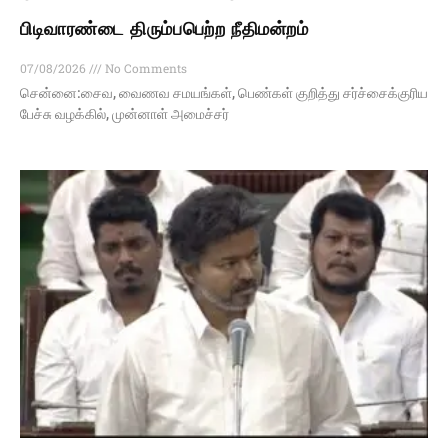
பிடிவாரண்டை திரும்பபெற்ற நீதிமன்றம்
07/08/2026
No Comments
சென்னை:சைவ, வைணவ சமயங்கள், பெண்கள் குறித்து சர்ச்சைக்குரிய
பேச்சு வழக்கில், முன்னாள் அமைச்சர்