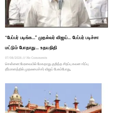
“பேப்பர் படிங்க…” முதல்வர் விஜய்… பேப்பர் படிச்சா
மட்டும் போதாது… உதயநிதி
07/08/2026
No Comments
சென்னை:பேரவையில் மேகதாது குறித்த சிறப்பு கவன ஈர்ப்பு
தீர்மானத்தில் முதலமைச்சர் விஜய் பேசும்போது,