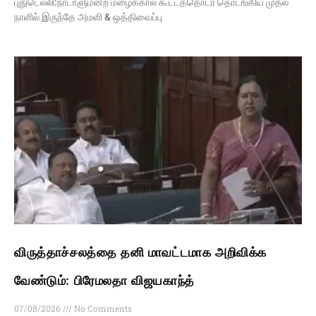
புதுடெல்லி:நாடாளுமன்ற மழைக்கால கூட்டத்தொடர் தொடங்கிய முதல்
நாளில் இருந்தே அமளி & ஒத்திவைப்பு
விருத்தாச்சலத்தை தனி மாவட்டமாக அறிவிக்க
வேண்டும்: பிரேமலதா விஜயகாந்த்
07/08/2026
No Comments