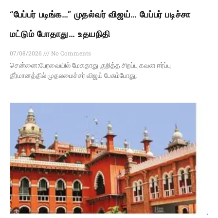
“பேப்பர் படிங்க…” முதல்வர் விஜய்… பேப்பர் படிச்சா
மட்டும் போதாது… உதயநிதி
07/08/2026
No Comments
சென்னை:பேரவையில் மேகதாது குறித்த சிறப்பு கவன ஈர்ப்பு
தீர்மானத்தில் முதலமைச்சர் விஜய் பேசும்போது,