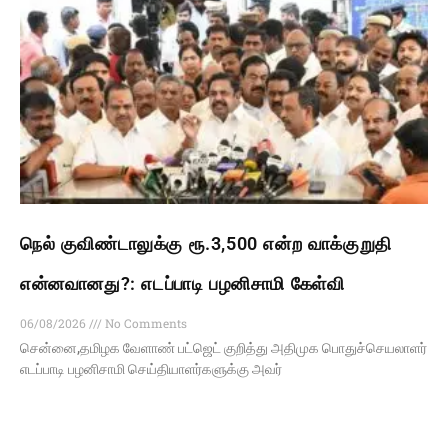
நெல் குவிண்டாலுக்கு ரூ.3,500 என்ற வாக்குறுதி
என்னவானது?: எடப்பாடி பழனிசாமி கேள்வி
06/08/2026
No Comments
சென்னை,தமிழக வேளாண் பட்ஜெட் குறித்து அதிமுக பொதுச்செயலாளர்
எடப்பாடி பழனிசாமி செய்தியாளர்களுக்கு அவர்