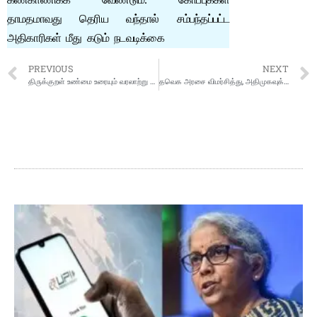
கண்காணிக்க வேண்டும். கோப்புக்கள்
தாமதமாவது தெரிய வந்தால் சம்பந்தப்பட்ட
அதிகாரிகள் மீது கடும் நடவடிக்கை
PREVIOUS
NEXT
திருக்குறள் உண்மை உரையும் வரலாற்று ஆதாரங்களும்
தவெக அரசை விமர்சித்து, அதிமுகவுக்கு ஆதரவாக அறிக்கை விட்ட மு.க.ஸ்டாலின்