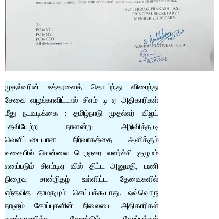
முதல்வரின் உத்தரவைத் தொடர்ந்து விரைந்து
சேவை வழங்காவிட்டால் சிஎம் டி ஏ அதிகாரிகள்
மீது நடவடிக்கை : தமிழ்நாடு முதல்வர் விஜய்
பதவியேற்ற நாளன்று அறிவித்தபடி
வெளிப்படையான நிர்வாகத்தை அளிக்கும்
வகையில் சென்னை பெருநகர வளர்ச்சி குழுமம்
எனப்படும் சிஎம்டிஏ வில் திட்ட அனுமதி, பணி
நிறைவு சான்றிதழ் உள்ளிட்ட தேவைகளில்
எந்தவித தாமதமும் செய்யக்கூடாது. ஒவ்வொரு
நாளும் கோப்புகளின் நிலையை அதிகாரிகள்