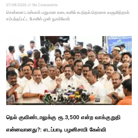
07/08/2026
No Comments
சென்னை:டாஸ்மாக் மதுபான கடைகளில் கூடுதல் தொகை வசூலித்தால்
சம்பந்தப்பட்ட போலீஸ் முன் நுகர்வோர்
நெல் குவிண்டாலுக்கு ரூ.3,500 என்ற வாக்குறுதி
என்னவானது?: எடப்பாடி பழனிசாமி கேள்வி