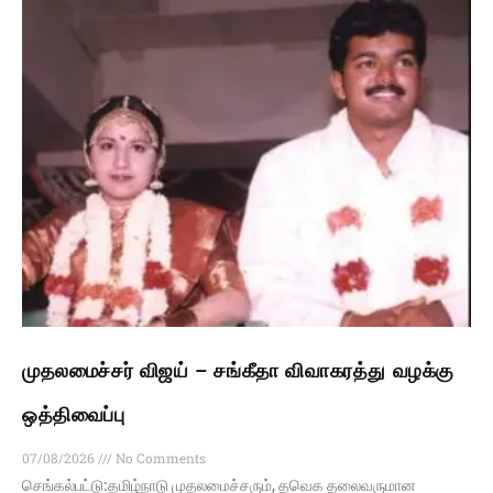
முதலமைச்சர் விஜய் – சங்கீதா விவாகரத்து வழக்கு
ஒத்திவைப்பு
07/08/2026
No Comments
செங்கல்பட்டு:தமிழ்நாடு முதலமைச்சரும், தவெக தலைவருமான