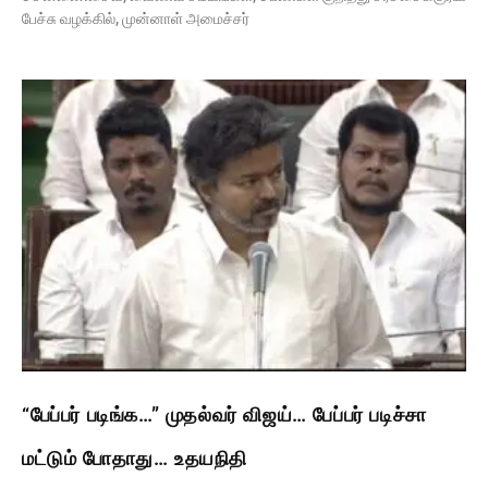
பேச்சு வழக்கில், முன்னாள் அமைச்சர்
“பேப்பர் படிங்க…” முதல்வர் விஜய்… பேப்பர் படிச்சா
மட்டும் போதாது… உதயநிதி