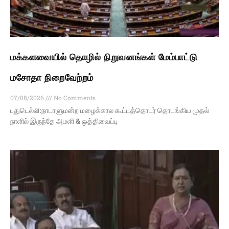
மக்களவையில் தொழில் நிறுவனங்கள் மேம்பாட்டு
மசோதா நிறைவேற்றம்
07/08/2026
No Comments
புதுடெல்லி:நாடாளுமன்ற மழைக்கால கூட்டத்தொடர் தொடங்கிய முதல்
நாளில் இருந்தே அமளி & ஒத்திவைப்பு