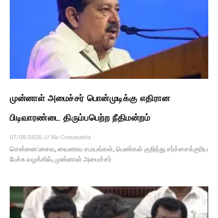
முன்னாள் அமைச்சர் பொன்முடிக்கு எதிரான
பிடிவாரண்டை திரும்பபெற்ற நீதிமன்றம்
07/08/2026
No Comments
சென்னை:சைவ, வைணவ சமயங்கள், பெண்கள் குறித்து சர்ச்சைக்குரிய
பேச்சு வழக்கில், முன்னாள் அமைச்சர்