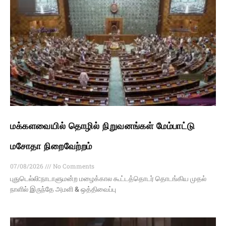
மக்களவையில் தொழில் நிறுவனங்கள் மேம்பாட்டு
மசோதா நிறைவேற்றம்
07/08/2026
No Comments
புதுடெல்லி:நாடாளுமன்ற மழைக்கால கூட்டத்தொடர் தொடங்கிய முதல்
நாளில் இருந்தே அமளி & ஒத்திவைப்பு