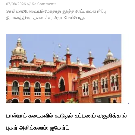
07/08/2026
No Comments
சென்னை:பேரவையில் மேகதாது குறித்த சிறப்பு கவன ஈர்ப்பு
தீர்மானத்தில் முதலமைச்சர் விஜய் பேசும்போது,
டாஸ்மாக் கடைகளில் கூடுதல் கட்டணம் வசூலித்தால்
புகார் அளிக்கலாம்: ஐகோர்ட்