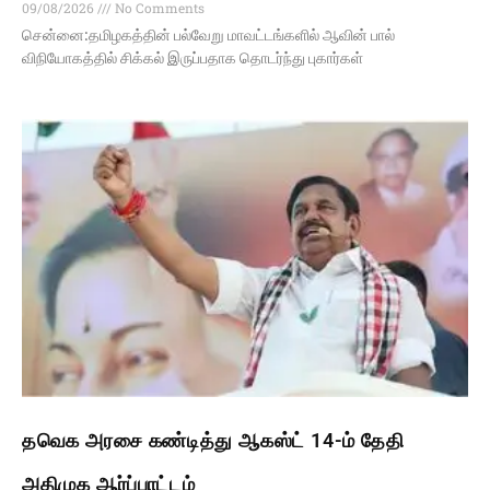
09/08/2026
No Comments
சென்னை:தமிழகத்தின் பல்வேறு மாவட்டங்களில் ஆவின் பால்
விநியோகத்தில் சிக்கல் இருப்பதாக தொடர்ந்து புகார்கள்
தவெக அரசை கண்டித்து ஆகஸ்ட் 14-ம் தேதி
அதிமுக ஆர்ப்பாட்டம்