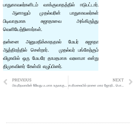
பாதுகாவலர்களிடம் வாக்குவாதத்தில் ஈடுபட்டார்.
ஆனாலும் முதல்வரின் பாதுகாவலர்கள்
பிடிவாதமாக சுஜாதாவை அங்கிருந்து
வெளியேற்றினார்கள்.
தன்னை அனுமதிக்காததால் மேயர் சுஜாதா
ஆத்திரத்தில் சென்றார். முதல்வர் பங்கேற்கும்
விழாவில் ஒரு மேயரே தாமதமாக வரலாமா என்று
திமுகவினர் கேள்வி எழுப்பினர்.
PREVIOUS
NEXT
பிரபுதேவாவின் 60வது படமாக உருவாகும் ‘வுல்ஃப்’… மிரட்டலான ஃப்ர்ஸ்ட் லுக் போஸ்டர் !
சபரிமலையில் நாளை மகர ஜோதி.. பொன்னம்பல மேட்டில் களைகட்டும் ஏற்பாடுகள்..