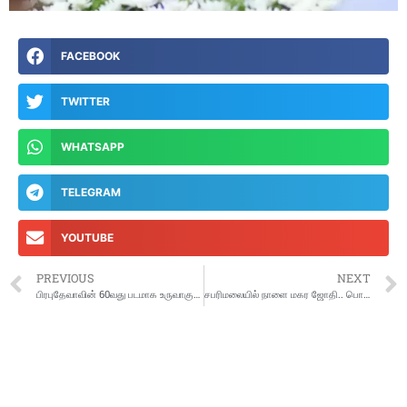
FACEBOOK
TWITTER
WHATSAPP
TELEGRAM
YOUTUBE
PREVIOUS
NEXT
பிரபுதேவாவின் 60வது படமாக உருவாகும் ‘வுல்ஃப்’… மிரட்டலான ஃப்ர்ஸ்ட் லுக் போஸ்டர் !
சபரிமலையில் நாளை மகர ஜோதி.. பொன்னம்பல மேட்டில் களைகட்டும் ஏற்பாடுகள்..