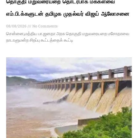
தொகுதி மறுவரையறை தொடர்பாக மக்களவை
எம்.பி.க்களுடன் தமிழக முதல்வர் விஜய் ஆலோசனை
08/08/2026
No Comments
சென்னை,மத்திய பா.ஜனதா அரசு தொகுதி மறுவரையறை மசோதாவை
நாடாளுமன்ற சிறப்பு கூட்டத்தைக் கூட்டி