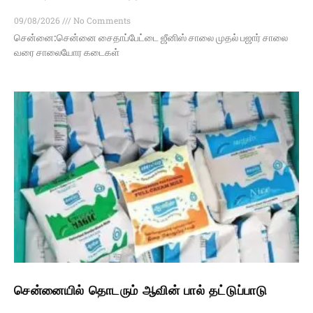
09/08/2026
No Comments
சென்னை:சென்னை சைதாப்பேட்டை ஜீனிஸ் சாலை முதல் பஜார் சாலை
வரை சாலையோர கடைகள்
சென்னையில் தொடரும் ஆவின் பால் தட்டுப்பாடு