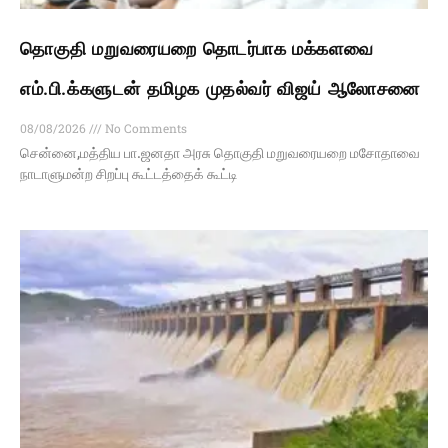
தொகுதி மறுவரையறை தொடர்பாக மக்களவை
எம்.பி.க்களுடன் தமிழக முதல்வர் விஜய் ஆலோசனை
08/08/2026
No Comments
சென்னை,மத்திய பா.ஜனதா அரசு தொகுதி மறுவரையறை மசோதாவை
நாடாளுமன்ற சிறப்பு கூட்டத்தைக் கூட்டி