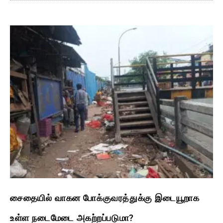
சைதையில் வாகன போக்குவரத்துக்கு இடையூறாக
உள்ள நடைமேடை அகற்றப்படுமா?