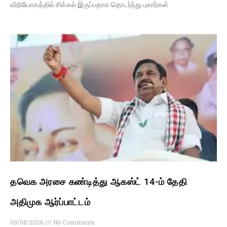
விநியோகத்தில் சிக்கல் இருப்பதாக தொடர்ந்து புகார்கள்
தவெக அரசை கண்டித்து ஆகஸ்ட் 14-ம் தேதி
அதிமுக ஆர்ப்பாட்டம்
09/08/2026
No Comments