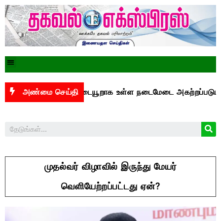
்துக்கு இடையூறாக உள்ள நடைமேடை அகற்றப்படுமா?
அண்மை செய்தி
செ
முதல்வர் விழாவில் இருந்து மேயர்
வெளியேற்றப்பட்டது ஏன்?