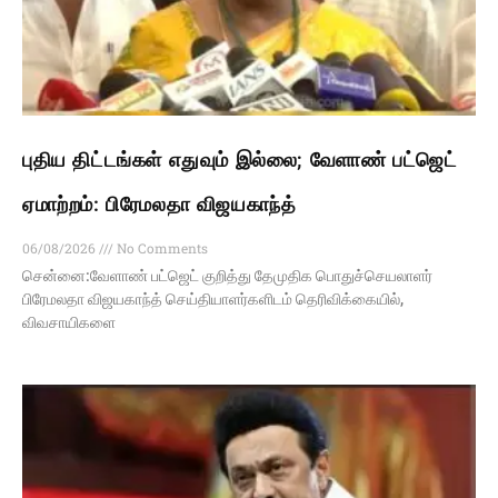
புதிய திட்டங்கள் எதுவும் இல்லை; வேளாண் பட்ஜெட்
ஏமாற்றம்: பிரேமலதா விஜயகாந்த்
06/08/2026
No Comments
சென்னை:வேளாண் பட்ஜெட் குறித்து தேமுதிக பொதுச்செயலாளர்
பிரேமலதா விஜயகாந்த் செய்தியாளர்களிடம் தெரிவிக்கையில்,
விவசாயிகளை