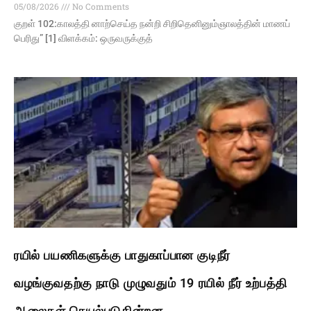
05/08/2026
No Comments
குறள் 102:காலத்தி னாற்செய்த நன்றி சிறிதெனினும்ஞாலத்தின் மாணப்
பெரிது” [1] விளக்கம்: ஒருவருக்குத்
ரயில் பயணிகளுக்கு பாதுகாப்பான குடிநீர்
வழங்குவதற்கு நாடு முழுவதும் 19 ரயில் நீர் உற்பத்தி
ஆலைகள் செயல்படுகின்றன