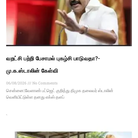
வறட்சி பற்றி பேசாமல் புகழ்சி பாடுவதா?-
மு.க.ஸ்டாலின் கேள்வி
06/08/2026
No Comments
சென்னை:வேளாண் பட்ஜெட் குறித்து திமுக தலைவர் ஸ்டாலின்
வெளியிட்டுள்ள தனது எக்ஸ் தளப்