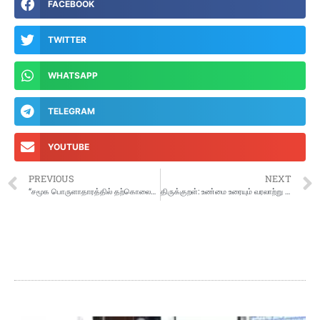
FACEBOOK
TWITTER
WHATSAPP
TELEGRAM
YOUTUBE
PREVIOUS
NEXT
“சமூக பொருளாதாரத்தில் தற்கொலைகளினால் ஏற்படும் தாக்கம்” தலைப்பில் அமைச்சர் மா.சுப்பிரமணியன் அறிக்கை வெளியீடு
திருக்குறள்: உண்மை உரையும் வரலாற்று ஆதாரங்களும்