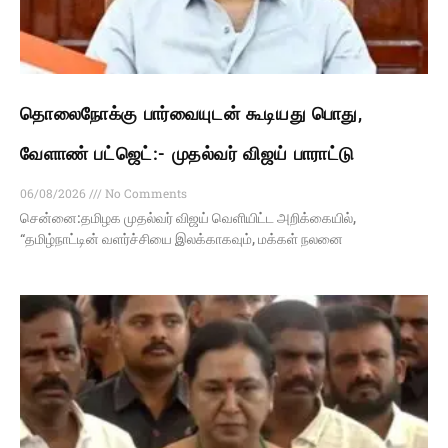
தொலைநோக்கு பார்வையுடன் கூடியது பொது,
வேளாண் பட்ஜெட்:- முதல்வர் விஜய் பாராட்டு
06/08/2026
No Comments
சென்னை:தமிழக முதல்வர் விஜய் வெளியிட்ட அறிக்கையில்,
“தமிழ்நாட்டின் வளர்ச்சியை இலக்காகவும், மக்கள் நலனை