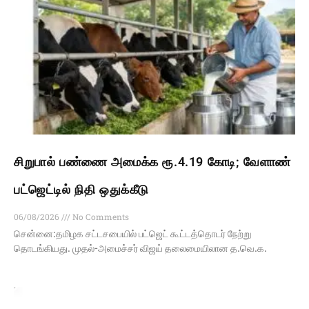
சிறுபால் பண்ணை அமைக்க ரூ.4.19 கோடி; வேளாண்
பட்ஜெட்டில் நிதி ஒதுக்கீடு
06/08/2026
No Comments
சென்னை:தமிழக சட்டசபையில் பட்ஜெட் கூட்டத்தொடர் நேற்று
தொடங்கியது. முதல்-அமைச்சர் விஜய் தலைமையிலான த.வெ.க.