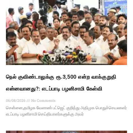
நெல் குவிண்டாலுக்கு ரூ.3,500 என்ற வாக்குறுதி
என்னவானது?: எடப்பாடி பழனிசாமி கேள்வி
06/08/2026
No Comments
சென்னை,தமிழக வேளாண் பட்ஜெட் குறித்து அதிமுக பொதுச்செயலாளர்
எடப்பாடி பழனிசாமி செய்தியாளர்களுக்கு அவர்