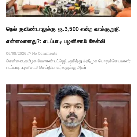
நெல் குவிண்டாலுக்கு ரூ.3,500 என்ற வாக்குறுதி
என்னவானது?: எடப்பாடி பழனிசாமி கேள்வி
06/08/2026
No Comments
சென்னை,தமிழக வேளாண் பட்ஜெட் குறித்து அதிமுக பொதுச்செயலாளர்
எடப்பாடி பழனிசாமி செய்தியாளர்களுக்கு அவர்