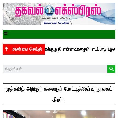
ூ.3,500 என்ற வாக்குறுதி என்னவானது?: எடப்பாடி பழனிசாமி கேள
அண்மை செய்தி
முத்தமிழ் அறிஞர் கலைஞர் போட்டித்தேர்வு நூலகம்
திறப்பு