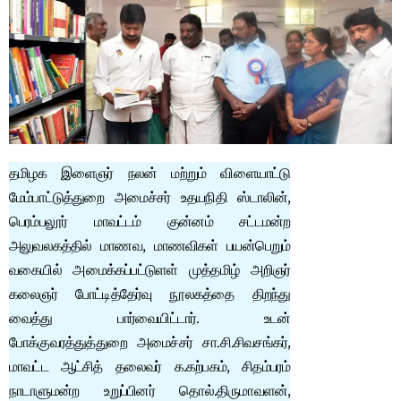
தமிழக இளைஞர் நலன் மற்றும் விளையாட்டு
மேம்பாட்டுத்துறை அமைச்சர் உதயநிதி ஸ்டாலின்,
பெரம்பலூர் மாவட்டம் குன்னம் சட்டமன்ற
அலுவலகத்தில் மாணவ, மாணவிகள் பயன்பெறும்
வகையில் அமைக்கப்பட்டுளள் முத்தமிழ் அறிஞர்
கலைஞர் போட்டித்தேர்வு நூலகத்தை திறந்து
வைத்து பார்வையிட்டார். உடன்
போக்குவரத்துத்துறை அமைச்சர் சா.சி.சிவசங்கர்,
மாவட்ட ஆட்சித் தலைவர் க.கற்பகம், சிதம்பரம்
நாடாளுமன்ற உறுப்பினர் தொல்.திருமாவளன்,