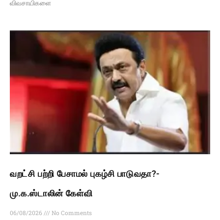
விவசாயிகளை
வறட்சி பற்றி பேசாமல் புகழ்சி பாடுவதா?-
மு.க.ஸ்டாலின் கேள்வி
06/08/2026
No Comments