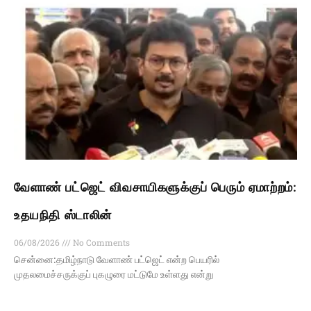
வேளாண் பட்ஜெட் விவசாயிகளுக்குப் பெரும் ஏமாற்றம்:
உதயநிதி ஸ்டாலின்
06/08/2026
No Comments
சென்னை:தமிழ்நாடு வேளாண் பட்ஜெட் என்ற பெயரில்
முதலமைச்சருக்குப் புகழுரை மட்டுமே உள்ளது என்று