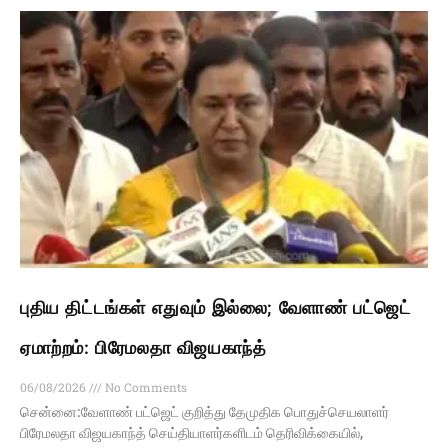
புதிய திட்டங்கள் எதுவும் இல்லை; வேளாண் பட்ஜெட்
ஏமாற்றம்: பிரேமலதா விஜயகாந்த்
06/08/2026
No Comments
சென்னை:வேளாண் பட்ஜெட் குறித்து தேமுதிக பொதுச்செயலாளர்
பிரேமலதா விஜயகாந்த் செய்தியாளர்களிடம் தெரிவிக்கையில்,