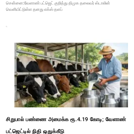
சென்னை:வேளாண் பட்ஜெட் குறித்து திமுக தலைவர் ஸ்டாலின்
வெளியிட்டுள்ள தனது எக்ஸ் தளப்
சிறுபால் பண்ணை அமைக்க ரூ.4.19 கோடி; வேளாண்
பட்ஜெட்டில் நிதி ஒதுக்கீடு