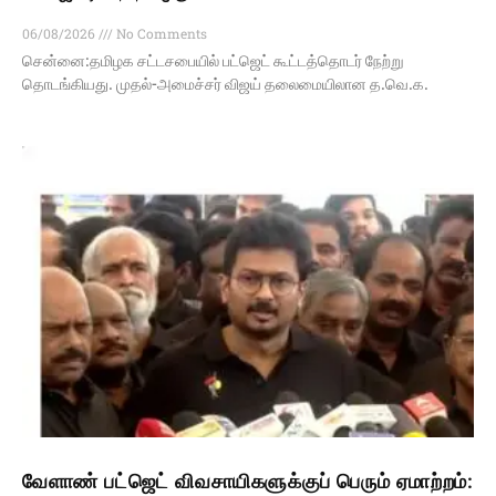
06/08/2026
No Comments
சென்னை:தமிழக சட்டசபையில் பட்ஜெட் கூட்டத்தொடர் நேற்று
தொடங்கியது. முதல்-அமைச்சர் விஜய் தலைமையிலான த.வெ.க.
வேளாண் பட்ஜெட் விவசாயிகளுக்குப் பெரும் ஏமாற்றம்: