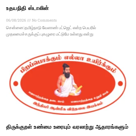
உதயநிதி ஸ்டாலின்
06/08/2026
No Comments
சென்னை:தமிழ்நாடு வேளாண் பட்ஜெட் என்ற பெயரில்
முதலமைச்சருக்குப் புகழுரை மட்டுமே உள்ளது என்று
திருக்குறள் உண்மை உரையும் வரலாற்று ஆதாரங்களும்