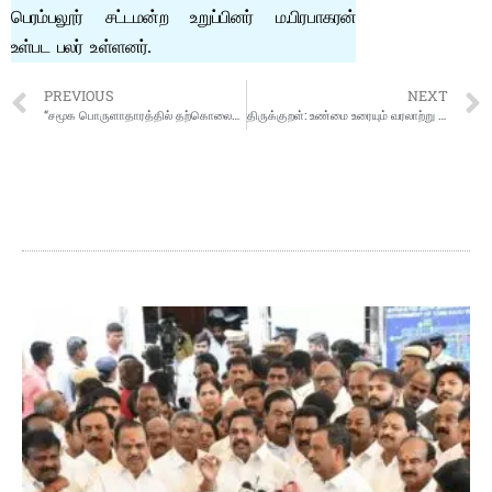
பெரம்பலூர் சட்டமன்ற உறுப்பினர் ம.பிரபாகரன்
உள்பட பலர் உள்ளனர்.
PREVIOUS
NEXT
“சமூக பொருளாதாரத்தில் தற்கொலைகளினால் ஏற்படும் தாக்கம்” தலைப்பில் அமைச்சர் மா.சுப்பிரமணியன் அறிக்கை வெளியீடு
திருக்குறள்: உண்மை உரையும் வரலாற்று ஆதாரங்களும்