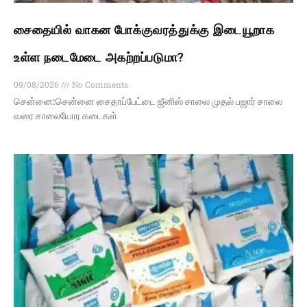
சைதையில் வாகன போக்குவரத்துக்கு இடையூறாக
உள்ள நடைமேடை அகற்றப்படுமா?
09/08/2026
No Comments
சென்னை:சென்னை சைதாப்பேட்டை ஜீனிஸ் சாலை முதல் பஜார் சாலை
வரை சாலையோர கடைகள்