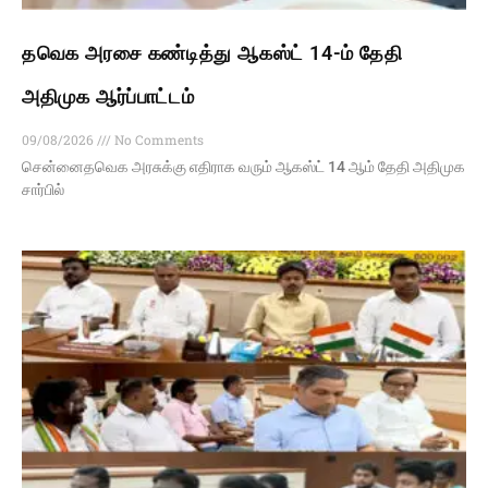
தவெக அரசை கண்டித்து ஆகஸ்ட் 14-ம் தேதி
அதிமுக ஆர்ப்பாட்டம்
09/08/2026
No Comments
சென்னைதவெக அரசுக்கு எதிராக வரும் ஆகஸ்ட் 14 ஆம் தேதி அதிமுக
சார்பில்