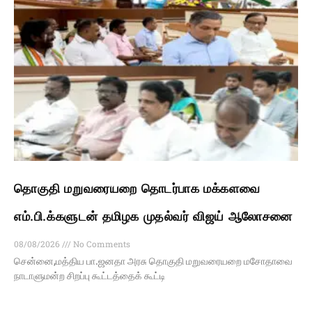
தொகுதி மறுவரையறை தொடர்பாக மக்களவை
எம்.பி.க்களுடன் தமிழக முதல்வர் விஜய் ஆலோசனை
08/08/2026
No Comments
சென்னை,மத்திய பா.ஜனதா அரசு தொகுதி மறுவரையறை மசோதாவை
நாடாளுமன்ற சிறப்பு கூட்டத்தைக் கூட்டி