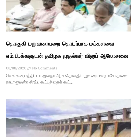
தொகுதி மறுவரையறை தொடர்பாக மக்களவை
எம்.பி.க்களுடன் தமிழக முதல்வர் விஜய் ஆலோசனை
08/08/2026
No Comments
சென்னை,மத்திய பா.ஜனதா அரசு தொகுதி மறுவரையறை மசோதாவை
நாடாளுமன்ற சிறப்பு கூட்டத்தைக் கூட்டி