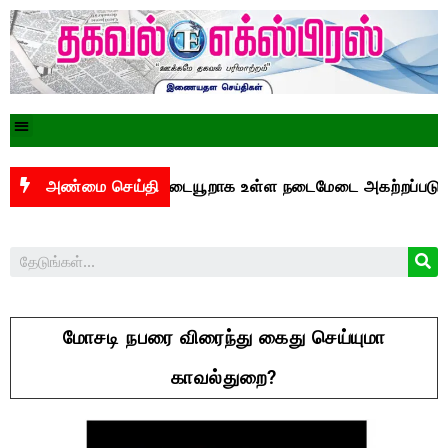
த்துக்கு இடையூறாக உள்ள நடைமேடை அகற்றப்படுமா?
அண்மை செய்தி
ச
மோசடி நபரை விரைந்து கைது செய்யுமா
காவல்துறை?