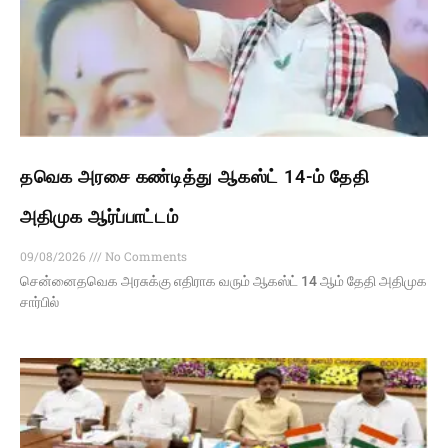
தவெக அரசை கண்டித்து ஆகஸ்ட் 14-ம் தேதி
அதிமுக ஆர்ப்பாட்டம்
09/08/2026
No Comments
சென்னைதவெக அரசுக்கு எதிராக வரும் ஆகஸ்ட் 14 ஆம் தேதி அதிமுக
சார்பில்