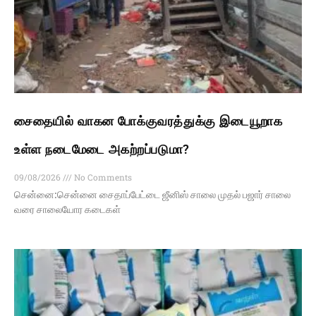
சைதையில் வாகன போக்குவரத்துக்கு இடையூறாக
உள்ள நடைமேடை அகற்றப்படுமா?
09/08/2026
No Comments
சென்னை:சென்னை சைதாப்பேட்டை ஜீனிஸ் சாலை முதல் பஜார் சாலை
வரை சாலையோர கடைகள்