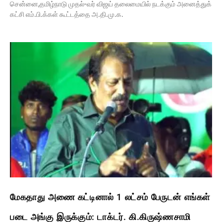
சென்னை,தமிழ்நாடு முதல்-வர் விஜய் தலைமையில் நடக்கும் அனைத்துக்
கட்சி எம்.பி.க்கள் கூட்டத்தை அ.தி.மு.க.
மேகதாது அணை கட்டினால் 1 லட்சம் பேருடன் எங்கள்
படை அங்கு இருக்கும்: டாக்டர். கி.கிருஷ்ணசாமி