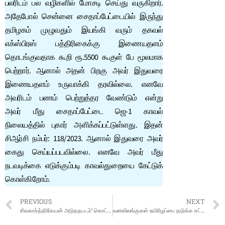
பலரிடம் பல வழிகளில் மோசடி செய்து வருகிறார்.
அதேபோல் சென்னை சைதாப்பேட்டையில் இருந்து
தமிழகம் முழுவதும் இயங்கி வரும் தகவல்
எக்ஸ்பிரஸ் பத்திரிகைக்கு இணையதளம்
தொடங்குவதாக கூறி ரூ.5500 கூகுள் பே மூலமாக
பெற்றார். ஆனால் அதன் பிறகு அவர் இதுவரை
இணையதளம் உருவாக்கி தரவில்லை. எனவே
அவரிடம் பணம் பெற்றுத்தர வேண்டும் என்று
அவர் மீது சைதாப்பேட்டை ஜெ-1 காவல்
நிலையத்தில் புகார் அளிக்கப்பட்டுள்ளது. இதன்
சிஆர்சி நம்பர்: 118/2023. ஆனால் இதுவரை அவர்
கைது செய்யப்படவில்லை. எனவே அவர் மீது
நடவடிக்கை எடுக்கும்படி காவல்துறையை கேட்டுக்
கொள்கிறோம்.
PREVIOUS
NEXT
சிவகார்த்திகேயன் அடுததபடம்‘ கொட்டுக்காளி’..காமமெடி நடிகரே இதன் ஹீரோ
வனவிலங்குகள் உயிரிழப்பை தடுக்க சட்டவிரோத மின்வேலிகள் அமைக்கப்படுவதை தடுக்க வேண்டும்: ஐகோர்ட் கிளை உத்தரவு