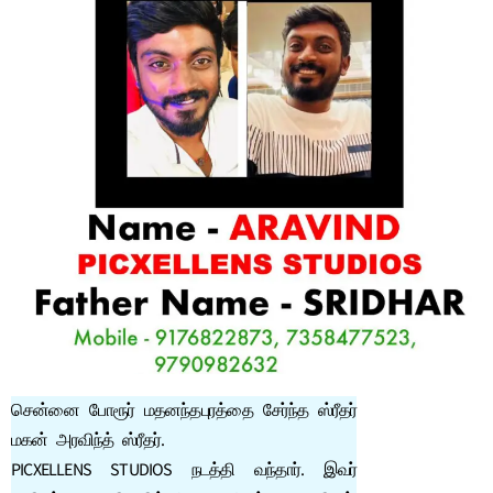
சென்னை போரூர் மதனந்தபுரத்தை சேர்ந்த ஸ்ரீதர்
மகன் அரவிந்த் ஸ்ரீதர்.
PICXELLENS STUDIOS நடத்தி வந்தார். இவர்