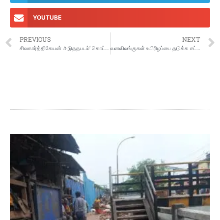
YOUTUBE
PREVIOUS
NEXT
சிவகார்த்திகேயன் அடுததபடம்‘ கொட்டுக்காளி’..காமமெடி நடிகரே இதன் ஹீரோ
வனவிலங்குகள் உயிரிழப்பை தடுக்க சட்டவிரோத மின்வேலிகள் அமைக்கப்படுவதை தடுக்க வேண்டும்: ஐகோர்ட் கிளை உத்தரவு