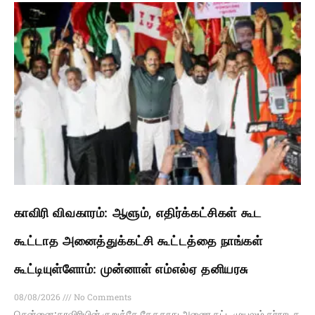
காவிரி விவகாரம்: ஆளும், எதிர்க்கட்சிகள் கூட
கூட்டாத அனைத்துக்கட்சி கூட்டத்தை நாங்கள்
கூட்டியுள்ளோம்: முன்னாள் எம்எல்ஏ தனியரசு
08/08/2026
No Comments
சென்னை:காவிரியின் குறுக்கே தேகதாது அணை கட்ட முயலும் கர்நாடக