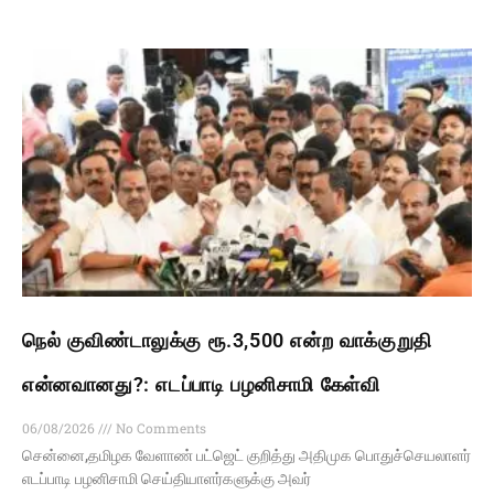
நெல் குவிண்டாலுக்கு ரூ.3,500 என்ற வாக்குறுதி
என்னவானது?: எடப்பாடி பழனிசாமி கேள்வி
06/08/2026
No Comments
சென்னை,தமிழக வேளாண் பட்ஜெட் குறித்து அதிமுக பொதுச்செயலாளர்
எடப்பாடி பழனிசாமி செய்தியாளர்களுக்கு அவர்