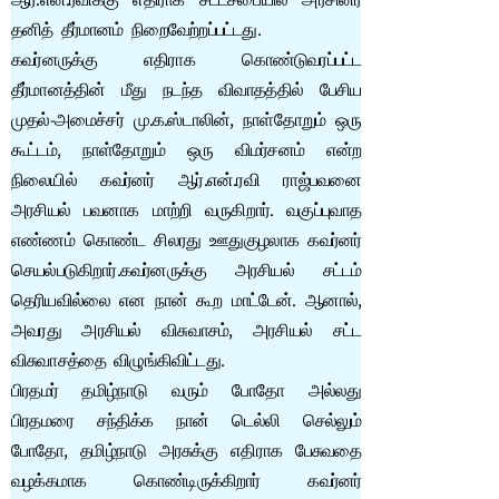
ஆர்.என்.ரவிக்கு எதிராக சட்டசபையில் அரசினர்
தனித் தீர்மானம் நிறைவேற்றப்பட்டது.
கவர்னருக்கு எதிராக கொண்டுவரப்பட்ட
தீர்மானத்தின் மீது நடந்த விவாதத்தில் பேசிய
முதல்-அமைச்சர் மு.க.ஸ்டாலின், நாள்தோறும் ஒரு
கூட்டம், நாள்தோறும் ஒரு விமர்சனம் என்ற
நிலையில் கவர்னர் ஆர்.என்.ரவி ராஜ்பவனை
அரசியல் பவனாக மாற்றி வருகிறார். வகுப்புவாத
எண்ணம் கொண்ட சிலரது ஊதுகுழலாக கவர்னர்
செயல்படுகிறார்.கவர்னருக்கு அரசியல் சட்டம்
தெரியவில்லை என நான் கூற மாட்டேன். ஆனால்,
அவரது அரசியல் விசுவாசம், அரசியல் சட்ட
விசுவாசத்தை விழுங்கிவிட்டது.
பிரதமர் தமிழ்நாடு வரும் போதோ அல்லது
பிரதமரை சந்திக்க நான் டெல்லி செல்லும்
போதோ, தமிழ்நாடு அரசுக்கு எதிராக பேசுவதை
வழக்கமாக கொண்டிருக்கிறார் கவர்னர்