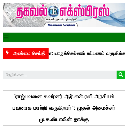
யுபிஐ மசோதா: யாருக்கெல்லாம் கட்டணம் வசூலிக்கப்படும்? –
அண்மை செய்தி
“ராஜ்பவனை கவர்னர் ஆர்.என்.ரவி அரசியல்
பவனாக மாற்றி வருகிறார்”: முதல்-அமைச்சர்
மு.க.ஸ்டாலின் தாக்கு