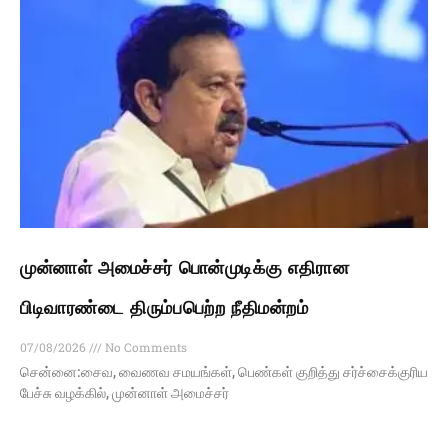
முன்னாள் அமைச்சர் பொன்முடிக்கு எதிரான
பிடிவாரண்டை திரும்பபெற்ற நீதிமன்றம்
07/08/2026
No Comments
சென்னை:சைவ, வைணவ சமயங்கள், பெண்கள் குறித்து சர்ச்சைக்குரிய
பேச்சு வழக்கில், முன்னாள் அமைச்சர்