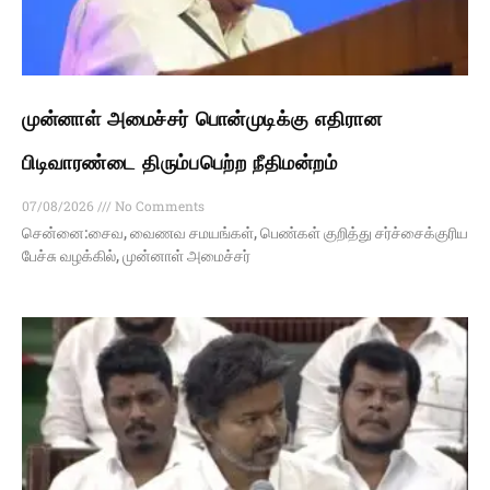
முன்னாள் அமைச்சர் பொன்முடிக்கு எதிரான
பிடிவாரண்டை திரும்பபெற்ற நீதிமன்றம்
07/08/2026
No Comments
சென்னை:சைவ, வைணவ சமயங்கள், பெண்கள் குறித்து சர்ச்சைக்குரிய
பேச்சு வழக்கில், முன்னாள் அமைச்சர்