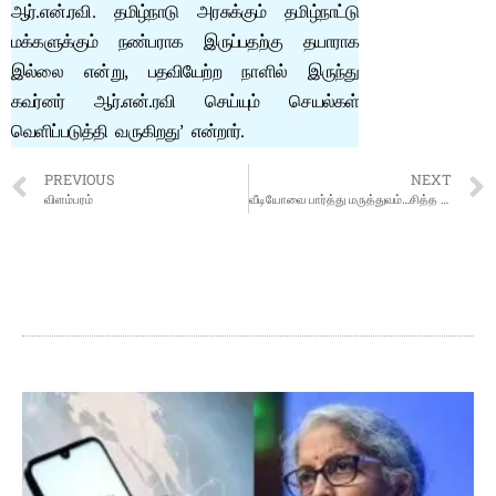
ஆர்.என்.ரவி. தமிழ்நாடு அரசுக்கும் தமிழ்நாட்டு
மக்களுக்கும் நண்பராக இருப்பதற்கு தயாராக
இல்லை என்று, பதவியேற்ற நாளில் இருந்து
கவர்னர் ஆர்.என்.ரவி செய்யும் செயல்கள்
வெளிப்படுத்தி வருகிறது’ என்றார்.
PREVIOUS
NEXT
விளம்பரம்
வீடியோவை பார்த்து மருத்துவம்…சித்த மருத்துவர் ஷர்மிகா மீது மேலும் 2 புகார்