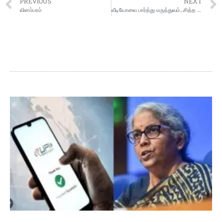
PREVIOUS
NEXT
விளம்பரம்
வீடியோவை பார்த்து மருத்துவம்…சித்த மருத்துவர் ஷர்மிகா மீது மேலும் 2 புகார்