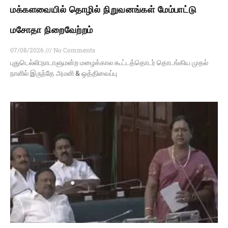
மக்களவையில் தொழில் நிறுவனங்கள் மேம்பாட்டு
மசோதா நிறைவேற்றம்
07/08/2026
No Comments
புதுடெல்லி:நாடாளுமன்ற மழைக்கால கூட்டத்தொடர் தொடங்கிய முதல்
நாளில் இருந்தே அமளி & ஒத்திவைப்பு