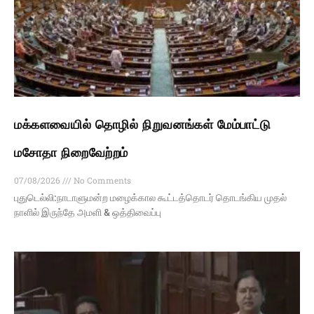
மக்களவையில் தொழில் நிறுவனங்கள் மேம்பாட்டு
மசோதா நிறைவேற்றம்
07/08/2026
No Comments
புதுடெல்லி:நாடாளுமன்ற மழைக்கால கூட்டத்தொடர் தொடங்கிய முதல்
நாளில் இருந்தே அமளி & ஒத்திவைப்பு