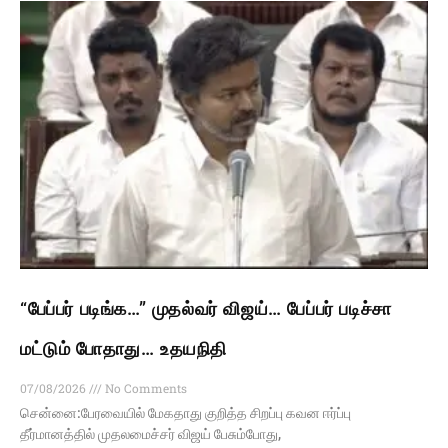
“பேப்பர் படிங்க…” முதல்வர் விஜய்… பேப்பர் படிச்சா
மட்டும் போதாது… உதயநிதி
07/08/2026
No Comments
சென்னை:பேரவையில் மேகதாது குறித்த சிறப்பு கவன ஈர்ப்பு
தீர்மானத்தில் முதலமைச்சர் விஜய் பேசும்போது,