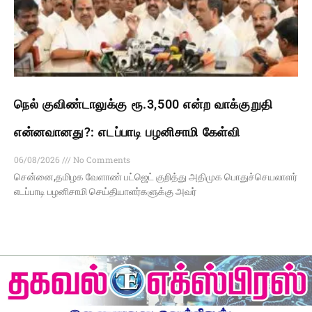
நெல் குவிண்டாலுக்கு ரூ.3,500 என்ற வாக்குறுதி
என்னவானது?: எடப்பாடி பழனிசாமி கேள்வி
06/08/2026
No Comments
சென்னை,தமிழக வேளாண் பட்ஜெட் குறித்து அதிமுக பொதுச்செயலாளர்
எடப்பாடி பழனிசாமி செய்தியாளர்களுக்கு அவர்