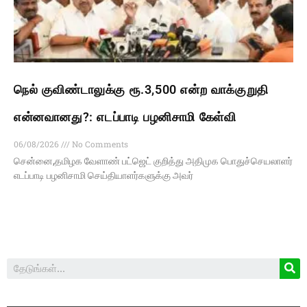
நெல் குவிண்டாலுக்கு ரூ.3,500 என்ற வாக்குறுதி
என்னவானது?: எடப்பாடி பழனிசாமி கேள்வி
06/08/2026
No Comments
சென்னை,தமிழக வேளாண் பட்ஜெட் குறித்து அதிமுக பொதுச்செயலாளர்
எடப்பாடி பழனிசாமி செய்தியாளர்களுக்கு அவர்