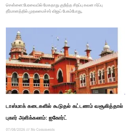
சென்னை:பேரவையில் மேகதாது குறித்த சிறப்பு கவன ஈர்ப்பு
தீர்மானத்தில் முதலமைச்சர் விஜய் பேசும்போது,
டாஸ்மாக் கடைகளில் கூடுதல் கட்டணம் வசூலித்தால்
புகார் அளிக்கலாம்: ஐகோர்ட்
07/08/2026
No Comments