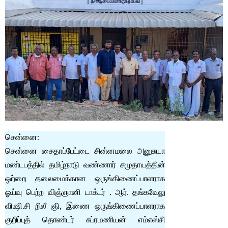
சென்னை:
சென்னை சைதாப்பேட்டை சின்னமலை அனுசுயா
மண்டபத்தில் தமிழ்நாடு வண்ணார் சமுதாயத்தின்
ஒற்றை தலைமைக்கான ஒருங்கிணைப்பாளராக
ஓய்வு பெற்ற விஞ்ஞானி டாக்டர் . ஆர். தங்கவேலு
வி.ஷி.சி றிலீ ஞி, இணை ஒருங்கிணைப்பாளராக
குறிப்புத் தொண்டர் சுப்ரமணியன் எம்எஸ்சி