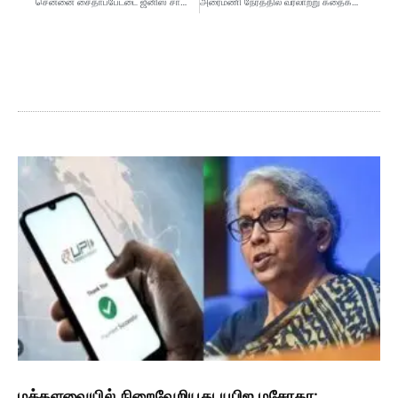
சென்னை சைதாப்பேட்டை ஜீனிஸ் சாலை முழுமையாக ஆக்கிரமிப்பு: நடவடிக்கை எடுக்க மக்கள் கோரிக்கை
அரைமணி நேரத்தில் வரலாற்று கதைகளை கூறி இந்தியாவின் உலக சாதனை புத்தகத்தில் இடம் பிடித்த 4ம் வகுப்பு மாணவன்
மக்களவையில் நிறைவேறியது யுபிஐ மசோதா: