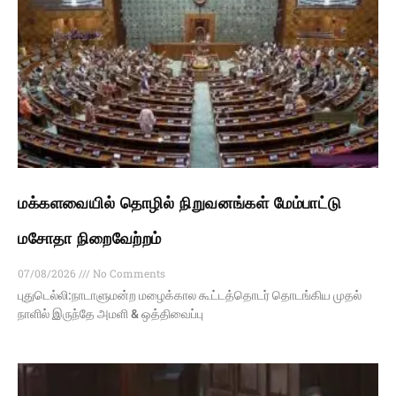
மக்களவையில் தொழில் நிறுவனங்கள் மேம்பாட்டு
மசோதா நிறைவேற்றம்
07/08/2026
No Comments
புதுடெல்லி:நாடாளுமன்ற மழைக்கால கூட்டத்தொடர் தொடங்கிய முதல்
நாளில் இருந்தே அமளி & ஒத்திவைப்பு