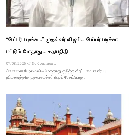
“பேப்பர் படிங்க…” முதல்வர் விஜய்… பேப்பர் படிச்சா
மட்டும் போதாது… உதயநிதி
07/08/2026
No Comments
சென்னை:பேரவையில் மேகதாது குறித்த சிறப்பு கவன ஈர்ப்பு
தீர்மானத்தில் முதலமைச்சர் விஜய் பேசும்போது,