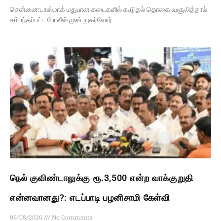
சென்னை:டாஸ்மாக் மதுபான கடைகளில் கூடுதல் தொகை வசூலித்தால்
சம்பந்தப்பட்ட போலீஸ் முன் நுகர்வோர்
நெல் குவிண்டாலுக்கு ரூ.3,500 என்ற வாக்குறுதி
என்னவானது?: எடப்பாடி பழனிசாமி கேள்வி
06/08/2026
No Comments