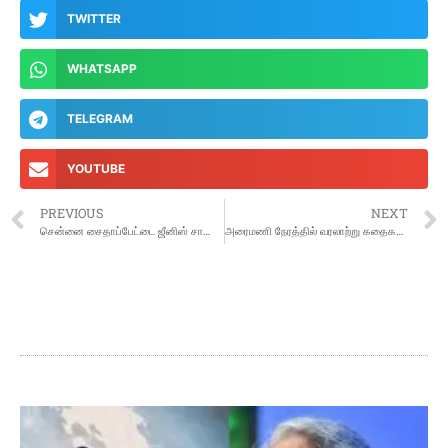
TWITTER
WHATSAPP
TELEGRAM
YOUTUBE
PREVIOUS
NEXT
சென்னை சைதாப்பேட்டை ஜீனிஸ் சாலை முழுமையாக ஆக்கிரமிப்பு: நடவடிக்கை எடுக்க மக்கள் கோரிக்கை
அரைமணி நேரத்தில் வரலாற்று கதைகளை கூறி இந்தியாவின் உலக சாதனை புத்தகத்தில் இடம் பிடித்த 4ம் வகுப்பு மாணவன்