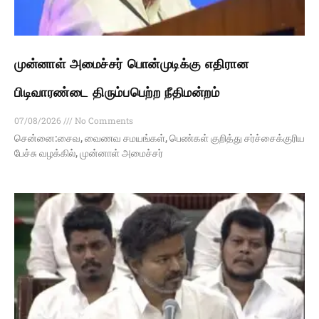
முன்னாள் அமைச்சர் பொன்முடிக்கு எதிரான
பிடிவாரண்டை திரும்பபெற்ற நீதிமன்றம்
07/08/2026
No Comments
சென்னை:சைவ, வைணவ சமயங்கள், பெண்கள் குறித்து சர்ச்சைக்குரிய
பேச்சு வழக்கில், முன்னாள் அமைச்சர்