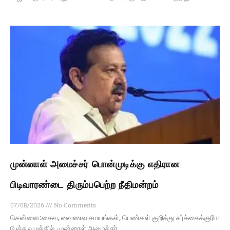
முன்னாள் அமைச்சர் பொன்முடிக்கு எதிரான
பிடிவாரண்டை திரும்பபெற்ற நீதிமன்றம்
07/08/2026
No Comments
சென்னை:சைவ, வைணவ சமயங்கள், பெண்கள் குறித்து சர்ச்சைக்குரிய
பேச்சு வழக்கில், முன்னாள் அமைச்சர்