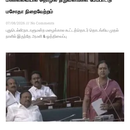
மசோதா நிறைவேற்றம்
07/08/2026
No Comments
புதுடெல்லி:நாடாளுமன்ற மழைக்கால கூட்டத்தொடர் தொடங்கிய முதல்
நாளில் இருந்தே அமளி & ஒத்திவைப்பு