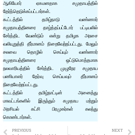
ஆகியோர் ஏகமனதாக சமுதாயத்தில்
தேர்ந்தெடுக்கப்பட்டார்கள்.
கூட்டத்தில் தமிழ்நாடு வண்ணார்
சமுதாயத்தினரை தாழ்த்தப்பட்டோர் பட்டியலில்
சேர்த்திட வேண்டும் என்று தமிழக அரசை
வலியுறுத்தி தீர்மானம் நிறைவேற்றப்பட்டது. மேலும்
சலவை தொழில் செய்யும் வண்ணார்
சமுதாயத்தினரை ஒட்டுமொத்தமாக
நலவாரியத்தில் சேர்த்திட முழுநேர சமுதாய
பணியாளர் தேர்வு செய்யவும் தீர்மானம்
நிறைவேற்றப்பட்டது.
கூட்டத்தில் தமிழ்நாட்டின் அனைத்து
மாவட்டங்களில் இருந்தும் சமுதாய மற்றும்
அரசியல் கட்சி பிரமுகர்கள் கலந்து
கொண்டார்கள்.
PREVIOUS
NEXT