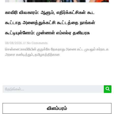
காவிரி விவகாரம்: ஆளும், எதிர்க்கட்சிகள் கூட
கூட்டாத அனைத்துக்கட்சி கூட்டத்தை நாங்கள்
கூட்டியுள்ளோம்: முன்னாள் எம்எல்ஏ தனியரசு
08/08/2026
No Comments
சென்னை:காவிரியின் குறுக்கே தேகதாது அணை கட்ட முயலும் கர்நாடக
அரசை கண்டித்தும், தமிழகத்திற்கான
விளம்பரம்