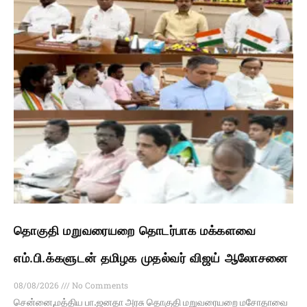
தொகுதி மறுவரையறை தொடர்பாக மக்களவை
எம்.பி.க்களுடன் தமிழக முதல்வர் விஜய் ஆலோசனை
08/08/2026
No Comments
சென்னை,மத்திய பா.ஜனதா அரசு தொகுதி மறுவரையறை மசோதாவை