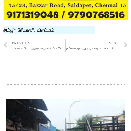
ஆம்பூர் பிரியாணி விளம்பரம்
PREVIOUS
NEXT
எல்லைகளில் பதற்றம்: தைவான் அருகே சீனா போர் ஒத்திகை
ராமேஸ்வரம்-தூத்துக்குடி கடல்பரப்பில் 30,000 மெகாவாட் திறனில் காற்றாலைகள்: மத்திய அரசு திட்டம்