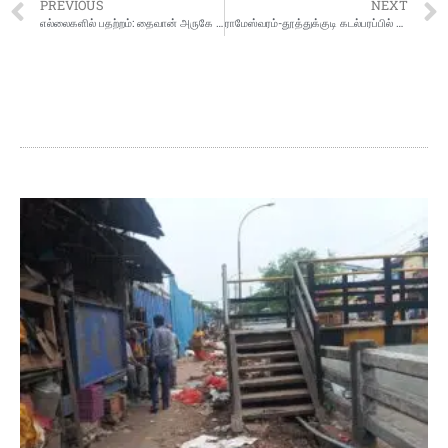
PREVIOUS
NEXT
எல்லைகளில் பதற்றம்: தைவான் அருகே சீனா போர் ஒத்திகை
ராமேஸ்வரம்-தூத்துக்குடி கடல்பரப்பில் 30,000 மெகாவாட் திறனில் காற்றாலைகள்: மத்திய அரசு திட்டம்