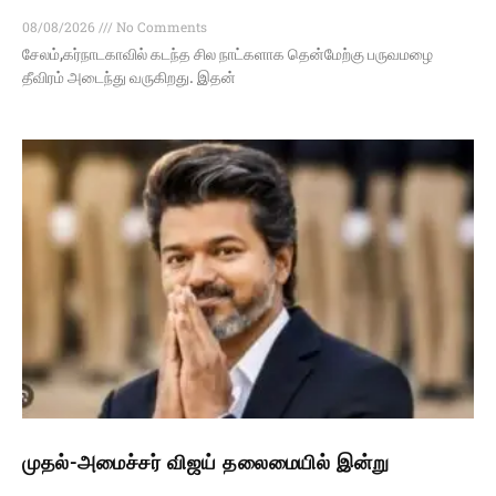
08/08/2026
No Comments
சேலம்,கர்நாடகாவில் கடந்த சில நாட்களாக தென்மேற்கு பருவமழை
தீவிரம் அடைந்து வருகிறது. இதன்
முதல்-அமைச்சர் விஜய் தலைமையில் இன்று