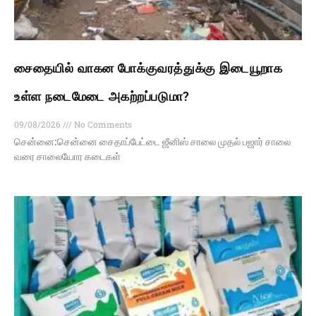
சைதையில் வாகன போக்குவரத்துக்கு இடையூறாக
உள்ள நடைமேடை அகற்றப்படுமா?
09/08/2026
No Comments
சென்னை:சென்னை சைதாப்பேட்டை ஜீனிஸ் சாலை முதல் பஜார் சாலை
வரை சாலையோர கடைகள்