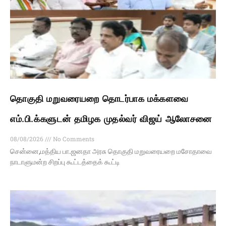
தொகுதி மறுவரையறை தொடர்பாக மக்களவை
எம்.பி.க்களுடன் தமிழக முதல்வர் விஜய் ஆலோசனை
08/08/2026
No Comments
சென்னை,மத்திய பா.ஜனதா அரசு தொகுதி மறுவரையறை மசோதாவை
நாடாளுமன்ற சிறப்பு கூட்டத்தைக் கூட்டி