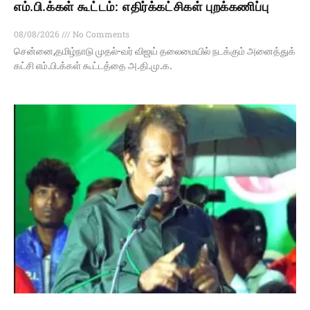
எம்.பி.க்கள் கூட்டம்: எதிர்க்கட்சிகள் புறக்கணிப்பு
08/08/2026
No Comments
சென்னை,தமிழ்நாடு முதல்-வர் விஜய் தலைமையில் நடக்கும் அனைத்துக்
கட்சி எம்.பி.க்கள் கூட்டத்தை அ.தி.மு.க.