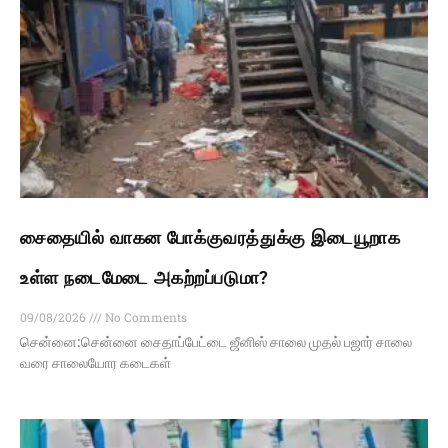
சைதையில் வாகன போக்குவரத்துக்கு இடையூறாக
உள்ள நடைமேடை அகற்றப்படுமா?
09/08/2026
No Comments
சென்னை:சென்னை சைதாப்பேட்டை ஜீனிஸ் சாலை முதல் பஜார் சாலை
வரை சாலையோர கடைகள்