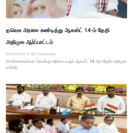
தவெக அரசை கண்டித்து ஆகஸ்ட் 14-ம் தேதி
அதிமுக ஆர்ப்பாட்டம்
09/08/2026
No Comments
சென்னைதவெக அரசுக்கு எதிராக வரும் ஆகஸ்ட் 14 ஆம் தேதி அதிமுக
சார்பில்