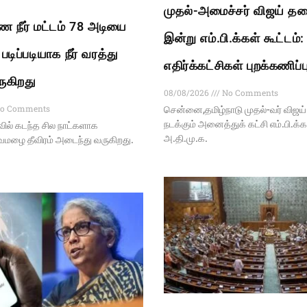
முதல்-அமைச்சர் விஜய் த
ை நீர் மட்டம் 78 அடியை
இன்று எம்.பி.க்கள் கூட்டம்:
டிப்படியாக நீர் வரத்து
எதிர்க்கட்சிகள் புறக்கணிப்ப
ருகிறது
08/08/2026
No Comments
o Comments
சென்னை,தமிழ்நாடு முதல்-வர் விஜ
நடக்கும் அனைத்துக் கட்சி எம்.பி.க்
வில் கடந்த சில நாட்களாக
அ.தி.மு.க.
வமழை தீவிரம் அடைந்து வருகிறது.