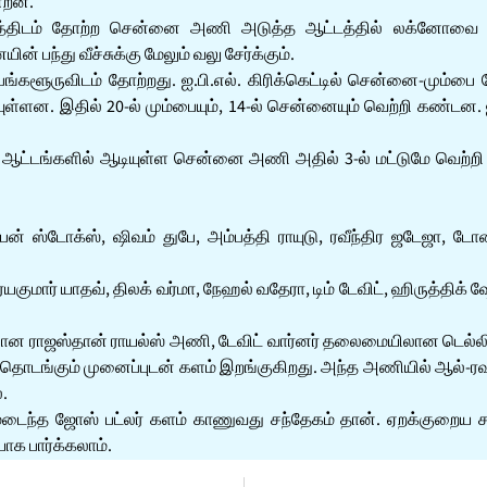
ன்றன.
ாத்திடம் தோற்ற சென்னை அணி அடுத்த ஆட்டத்தில் லக்னோவை 12 ரன
பந்து வீச்சுக்கு மேலும் வலு சேர்க்கும்.
்களூருவிடம் தோற்றது. ஐ.பி.எல். கிரிக்கெட்டில் சென்னை-மும்பை 
ள்ளன. இதில் 20-ல் மும்பையும், 14-ல் சென்னையும் வெற்றி கண்டன.
10 ஆட்டங்களில் ஆடியுள்ள சென்னை அணி அதில் 3-ல் மட்டுமே வெற்
் ஸ்டோக்ஸ், ஷிவம் துபே, அம்பத்தி ராயுடு, ரவீந்திர ஜடேஜா, டோன
்யகுமார் யாதவ், திலக் வர்மா, நேஹல் வதேரா, டிம் டேவிட், ஹிருத்திக் 
 ராஜஸ்தான் ராயல்ஸ் அணி, டேவிட் வார்னர் தலைமையிலான டெல்லி கே
ங்கும் முனைப்புடன் களம் இறங்குகிறது. அந்த அணியில் ஆல்-ரவுண
.
ைந்த ஜோஸ் பட்லர் களம் காணுவது சந்தேகம் தான். ஏறக்குறைய சரி
ாக பார்க்கலாம்.