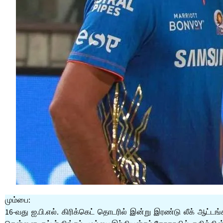
மும்பை:
16-வது ஐ.பி.எல். கிரிக்கெட் தொடரில் இன்று இரண்டு லீக் ஆட்டங