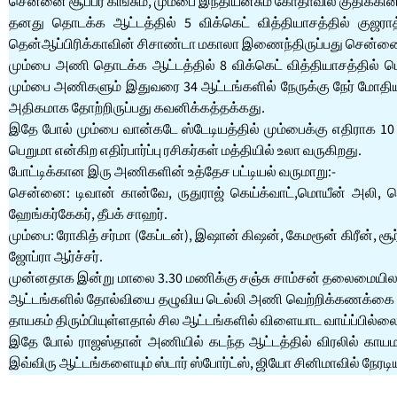
சென்னை சூப்பர் கிங்சும், மும்பை இந்தியன்சும் கோதாவில் குதிக்கி
தனது தொடக்க ஆட்டத்தில் 5 விக்கெட் வித்தியாசத்தில் குஜர
தென்ஆப்பிரிக்காவின் சிசாண்டா மகாலா இணைந்திருப்பது சென்னையின் 
மும்பை அணி தொடக்க ஆட்டத்தில் 8 விக்கெட் வித்தியாசத்தில் பெங
மும்பை அணிகளும் இதுவரை 34 ஆட்டங்களில் நேருக்கு நேர் மோதியு
அதிகமாக தோற்றிருப்பது கவனிக்கத்தக்கது.
இதே போல் மும்பை வான்கடே ஸ்டேடியத்தில் மும்பைக்கு எதிராக 
பெறுமா என்கிற எதிர்பார்ப்பு ரசிகர்கள் மத்தியில் உலா வருகிறது.
போட்டிக்கான இரு அணிகளின் உத்தேச பட்டியல் வருமாறு:-
சென்னை: டிவான் கான்வே, ருதுராஜ் கெய்க்வாட்,மொயீன் அலி, பென
ஹேங்கர்கேகர், தீபக் சாஹர்.
மும்பை: ரோகித் சர்மா (கேப்டன்), இஷான் கிஷன், கேமரூன் கிரீன், சூர
ஜோப்ரா ஆர்ச்சர்.
முன்னதாக இன்று மாலை 3.30 மணிக்கு சஞ்சு சாம்சன் தலைமையிலான
ஆட்டங்களில் தோல்வியை தழுவிய டெல்லி அணி வெற்றிக்கணக்கை தொட
தாயகம் திரும்பியுள்ளதால் சில ஆட்டங்களில் விளையாட வாய்ப்பில்லை
இதே போல் ராஜஸ்தான் அணியில் கடந்த ஆட்டத்தில் விரலில் காயமட
இவ்விரு ஆட்டங்களையும் ஸ்டார் ஸ்போர்ட்ஸ், ஜியோ சினிமாவில் நேரடிய