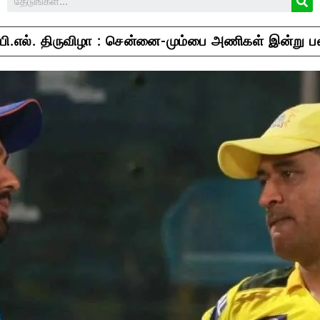
பி.எல். திருவிழா : சென்னை-மும்பை அணிகள் இன்று பல