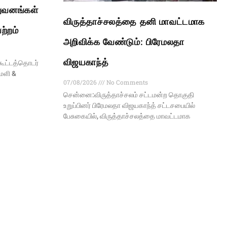
ுவனங்கள்
விருத்தாச்சலத்தை தனி மாவட்டமாக
ற்றம்
அறிவிக்க வேண்டும்: பிரேமலதா
விஜயகாந்த்
கூட்டத்தொடர்
மளி &
07/08/2026
No Comments
சென்னை:விருத்தாச்சலம் சட்டமன்ற தொகுதி
உறுப்பினர் பிரேமலதா விஜயகாந்த் சட்டசபையில்
பேசுகையில், விருத்தாச்சலத்தை மாவட்டமாக