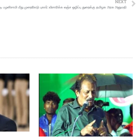
NEXT
டி பழனிசாமி மீது முறைகேடு புகார்: விசாரிக்க லஞ்ச ஒழிப்பு துறைக்கு தமிழக அரசு அனுமதி