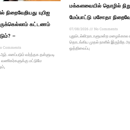
மக்களவையில் தொழில் நிற
் நிறைவேறியது யுபிஐ
மேம்பாட்டு மசோதா நிறைவே
ுக்கெல்லாம் கட்டணம்
07/08/2026
No Comments
டும்? –
புதுடெல்லி:நாடாளுமன்ற மழைக்கால 
தொடங்கிய முதல் நாளில் இருந்தே அ
o Comments
ஒத்திவைப்பு
ி.ஆர். எனப்படும் வர்த்தக தள்ளுபடி
 வணிகர்களுக்கு மட்டுமே
ம்,