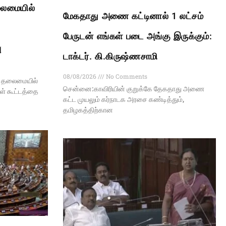
லைமையில்
மேகதாது அணை கட்டினால் 1 லட்சம்
பேருடன் எங்கள் படை அங்கு இருக்கும்:
ு
டாக்டர். கி.கிருஷ்ணசாமி
08/08/2026
No Comments
ய் தலைமையில்
சென்னை:காவிரியின் குறுக்கே தேகதாது அணை
கள் கூட்டத்தை
கட்ட முயலும் கர்நாடக அரசை கண்டித்தும்,
தமிழகத்திற்கான