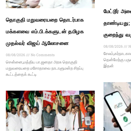
மேட்டூர் அண
தொகுதி மறுவரையறை தொடர்பாக
தாண்டியது; ப
மக்களவை எம்.பி.க்களுடன் தமிழக
குறைந்து வ
முதல்வர் விஜய் ஆலோசனை
08/08/2026
N
சேலம்,கர்நாடகா
08/08/2026
No Comments
தென்மேற்கு பரு
சென்னை,மத்திய பா.ஜனதா அரசு தொகுதி
இதன்
மறுவரையறை மசோதாவை நாடாளுமன்ற சிறப்பு
கூட்டத்தைக் கூட்டி