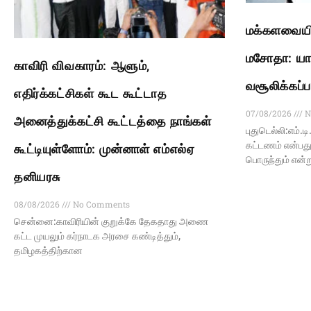
மக்களவையில
மசோதா: யார
காவிரி விவகாரம்: ஆளும்,
வசூலிக்கப்ப
எதிர்க்கட்சிகள் கூட கூட்டாத
07/08/2026
N
அனைத்துக்கட்சி கூட்டத்தை நாங்கள்
புதுடெல்லி:எம்.ட
கட்டணம் என்பது
கூட்டியுள்ளோம்: முன்னாள் எம்எல்ஏ
பொருந்தும் என்று
தனியரசு
08/08/2026
No Comments
சென்னை:காவிரியின் குறுக்கே தேகதாது அணை
கட்ட முயலும் கர்நாடக அரசை கண்டித்தும்,
தமிழகத்திற்கான