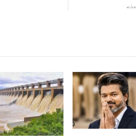
எடப்பா