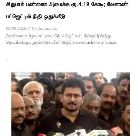
சிறுபால் பண்ணை அமைக்க ரூ.4.19 கோடி; வேளாண்
பட்ஜெட்டில் நிதி ஒதுக்கீடு
06/08/2026
No Comments
சென்னை:தமிழக சட்டசபையில் பட்ஜெட் கூட்டத்தொடர் நேற்று
தொடங்கியது. முதல்-அமைச்சர் விஜய் தலைமையிலான த.வெ.க.