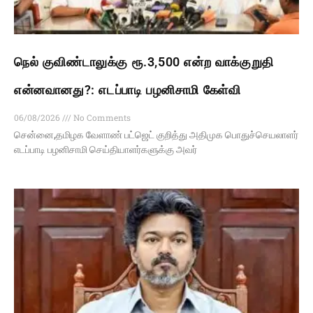
நெல் குவிண்டாலுக்கு ரூ.3,500 என்ற வாக்குறுதி
என்னவானது?: எடப்பாடி பழனிசாமி கேள்வி
06/08/2026
No Comments
சென்னை,தமிழக வேளாண் பட்ஜெட் குறித்து அதிமுக பொதுச்செயலாளர்
எடப்பாடி பழனிசாமி செய்தியாளர்களுக்கு அவர்