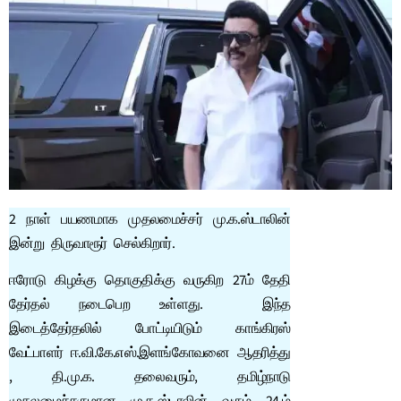
2 நாள் பயணமாக முதலமைச்சர் மு.க.ஸ்டாலின்
இன்று திருவாரூர் செல்கிறார்.
ஈரோடு கிழக்கு தொகுதிக்கு வருகிற 27ம் தேதி
தேர்தல் நடைபெற உள்ளது. இந்த
இடைத்தேர்தலில் போட்டியிடும் காங்கிரஸ்
வேட்பாளர் ஈ.வி.கே.எஸ்.இளங்கோவனை ஆதரித்து
, தி.மு.க. தலைவரும், தமிழ்நாடு