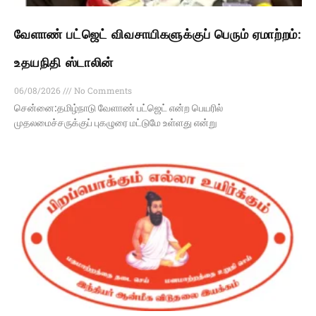
வேளாண் பட்ஜெட் விவசாயிகளுக்குப் பெரும் ஏமாற்றம்:
உதயநிதி ஸ்டாலின்
06/08/2026
No Comments
சென்னை:தமிழ்நாடு வேளாண் பட்ஜெட் என்ற பெயரில்
முதலமைச்சருக்குப் புகழுரை மட்டுமே உள்ளது என்று