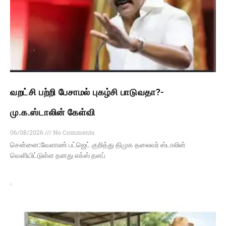
வறட்சி பற்றி பேசாமல் புகழ்சி பாடுவதா?-
மு.க.ஸ்டாலின் கேள்வி
06/08/2026
No Comments
சென்னை:வேளாண் பட்ஜெட் குறித்து திமுக தலைவர் ஸ்டாலின்
வெளியிட்டுள்ள தனது எக்ஸ் தளப்