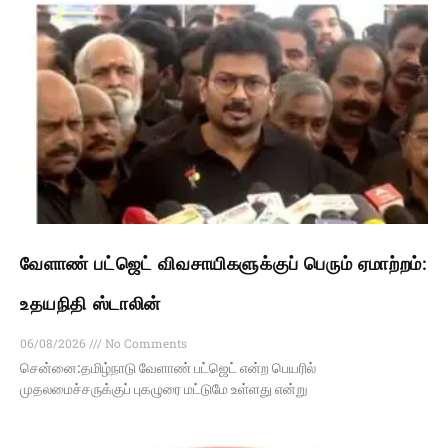
வேளாண் பட்ஜெட் விவசாயிகளுக்குப் பெரும் ஏமாற்றம்:
உதயநிதி ஸ்டாலின்
06/08/2026
No Comments
சென்னை:தமிழ்நாடு வேளாண் பட்ஜெட் என்ற பெயரில்
முதலமைச்சருக்குப் புகழுரை மட்டுமே உள்ளது என்று