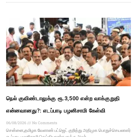
நெல் குவிண்டாலுக்கு ரூ.3,500 என்ற வாக்குறுதி
என்னவானது?: எடப்பாடி பழனிசாமி கேள்வி
06/08/2026
No Comments
சென்னை,தமிழக வேளாண் பட்ஜெட் குறித்து அதிமுக பொதுச்செயலாளர்
எடப்பாடி பழனிசாமி செய்தியாளர்களுக்கு அவர்