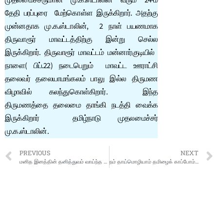
முதலமைச்சருமான மு.க.ஸ்டாலின் வரும் 24-ம்
தேதி பரப்புரை மேற்கொள்ள இருக்கிறார். அதற்கு
முன்னதாக மு.க.ஸ்டாலின், 2 நாள் பயணமாக
திருவாரூர் மாவட்டத்திற்கு இன்று செல்ல
இருக்கிறார். திருவாரூர் மாவட்டம் மன்னார்குடியில்
நாளை( பிப்.22) நடைபெறும் மாவட்ட ஊராட்சி
தலைவர் தலையாமங்கலம் பாலு இல்ல திருமண
விழாவில் கலந்துகொள்கிறார். இந்த
திருமணத்தை தலைமை தாங்கி நடத்தி வைக்க
இருக்கிறார் தமிழ்நாடு முதலமைச்சர்
மு.க.ஸ்டாலின்.
PREVIOUS
NEXT
மனித இனத்தின் தனித்துவம் வாய்ந்த கொடை (பரிசு): மொழி.
நம் தாய்மொழியாம் தமிழைக் காப்போம் : முதலமைச்சர் மு.க.ஸ்டாலின்