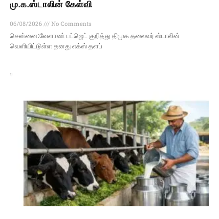
மு.க.ஸ்டாலின் கேள்வி
06/08/2026
No Comments
சென்னை:வேளாண் பட்ஜெட் குறித்து திமுக தலைவர் ஸ்டாலின்
வெளியிட்டுள்ள தனது எக்ஸ் தளப்