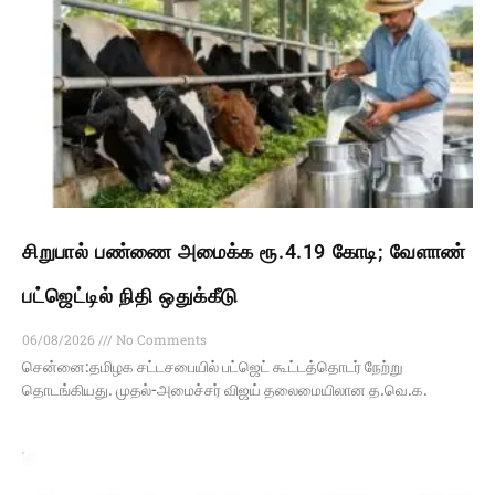
சிறுபால் பண்ணை அமைக்க ரூ.4.19 கோடி; வேளாண்
பட்ஜெட்டில் நிதி ஒதுக்கீடு
06/08/2026
No Comments
சென்னை:தமிழக சட்டசபையில் பட்ஜெட் கூட்டத்தொடர் நேற்று
தொடங்கியது. முதல்-அமைச்சர் விஜய் தலைமையிலான த.வெ.க.