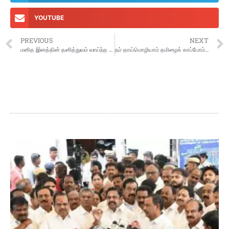
YOUTUBE
PREVIOUS
NEXT
மனித இனத்தின் தனித்துவம் வாய்ந்த கொடை (பரிசு): மொழி.
நம் தாய்மொழியாம் தமிழைக் காப்போம் : முதலமைச்சர் மு.க.ஸ்டாலின்