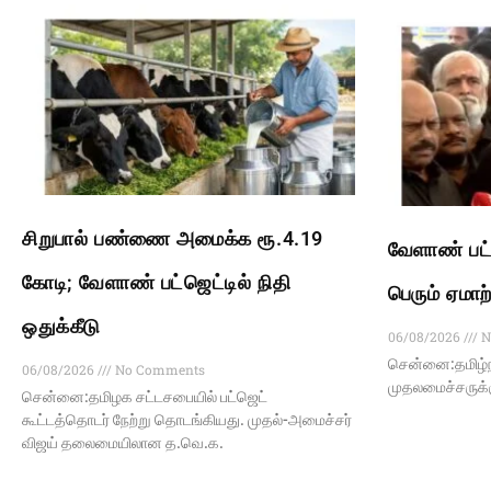
சிறுபால் பண்ணை அமைக்க ரூ.4.19
வேளாண் பட்
கோடி; வேளாண் பட்ஜெட்டில் நிதி
பெரும் ஏமாற
ஒதுக்கீடு
06/08/2026
N
சென்னை:தமிழ்நா
06/08/2026
No Comments
முதலமைச்சருக்கு
சென்னை:தமிழக சட்டசபையில் பட்ஜெட்
கூட்டத்தொடர் நேற்று தொடங்கியது. முதல்-அமைச்சர்
விஜய் தலைமையிலான த.வெ.க.