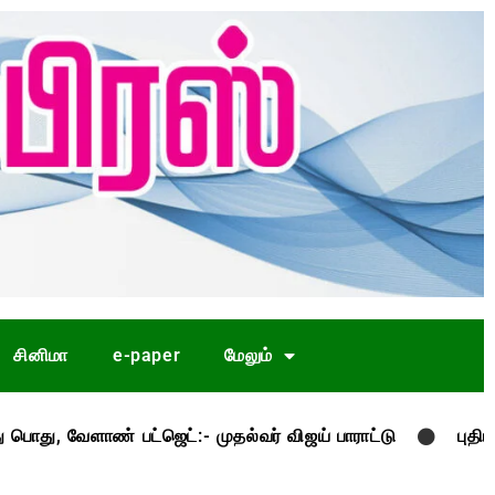
சினிமா
e-paper
மேலும்
ட்ஜெட்:- முதல்வர் விஜய் பாராட்டு
புதிய திட்டங்கள் எ