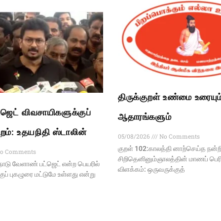
திருக்குறள் உண்மை உரையும
ஜெட் விவசாயிகளுக்குப்
ஆதாரங்களும்
்றம்: உதயநிதி ஸ்டாலின்
05/08/2026
No Comments
குறள் 102:காலத்தி னாற்செய்த நன்ற
o Comments
சிறிதெனினும்ஞாலத்தின் மாணப் பெரித
டு வேளாண் பட்ஜெட் என்ற பெயரில்
விளக்கம்: ஒருவருக்குத்
ப் புகழுரை மட்டுமே உள்ளது என்று