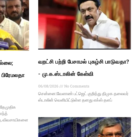
வறட்சி பற்றி பேசாமல் புகழ்சி பாடுவதா?
இல்லை;
- மு.க.ஸ்டாலின் கேள்வி
: பிரேமலதா
06/08/2026
No Comments
சென்னை:வேளாண் பட்ஜெட் குறித்து திமுக தலைவர்
ஸ்டாலின் வெளியிட்டுள்ள தனது எக்ஸ் தளப்
 தேமுதிக
ந்த்
ல், விவசாயிகளை