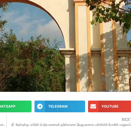
HATSAPP
TELEGRAM
YOUTUBE
NEX
ஆட்சியின் 9ம் ஆண்டு நிறைவை முன்னிட்டு மக்களிடம் பரப்புரை: பாஜகவினருக்கு பிரதமர் மோடி அறிவுறுத்தல்
நீட் தேர்வுக்கு பயிற்சி பெற்ற மாணவர் தற்கொலை: 2வது நாளாக பள்ளியில் போலீஸ் பாதுகாப்ப