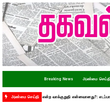
Breaking News
அண்மை செய்த
 ரூ.3,500 என்ற வாக்குறுதி என்னவானது?: எடப்பாடி பழனிசாமி க
அண்மை செய்தி