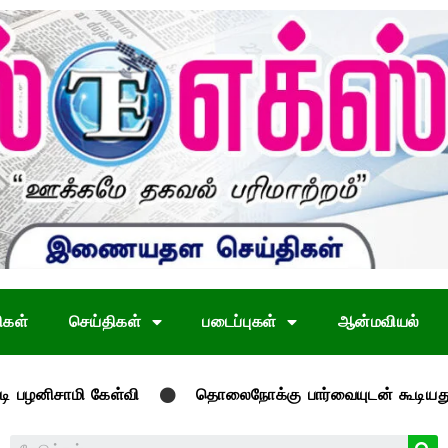
ிகள்
செய்திகள்
படைப்புகள்
ஆன்மவியல்
ேள்வி
தொலைநோக்கு பார்வையுடன் கூடியது பொது, வேளாண் ப