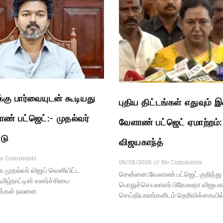
ு பார்வையுடன் கூடியது
புதிய திட்டங்கள் எதுவும் 
ண் பட்ஜெட்:- முதல்வர்
வேளாண் பட்ஜெட் ஏமாற்றம்
்டு
விஜயகாந்த்
o Comments
06/08/2026
No Comments
முதல்வர் விஜய் வெளியிட்ட
சென்னை:வேளாண் பட்ஜெட் குறித்து
மிழ்நாட்டின் வளர்ச்சியை
பொதுச்செயலாளர் பிரேமலதா விஜயகா
மக்கள் நலனை
செய்தியாளர்களிடம் தெரிவிக்கையி