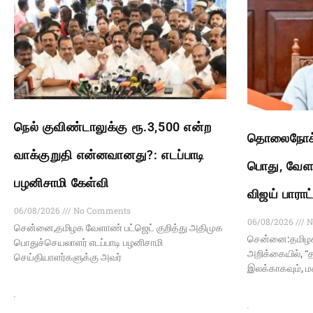
நெல் குவிண்டாலுக்கு ரூ.3,500 என்ற
தொலைநோக்க
வாக்குறுதி என்னவானது?: எடப்பாடி
பொது, வேளா
பழனிசாமி கேள்வி
விஜய் பாராட
06/08/2026
No Comments
06/08/2026
N
சென்னை,தமிழக வேளாண் பட்ஜெட் குறித்து அதிமுக
சென்னை:தமிழக 
பொதுச்செயலாளர் எடப்பாடி பழனிசாமி
அறிக்கையில், “த
செய்தியாளர்களுக்கு அவர்
இலக்காகவும், 