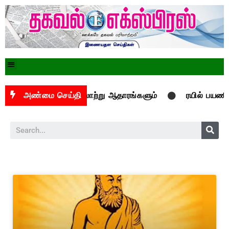
றள் உண்மை உரையும் வரலாற்று ஆதாரங்களும்
அண்மை செய்தி
ரயில் பயணிகளு