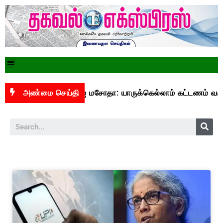
ிறைவேறியது யுபிஐ மசோதா: யாருக்கெல்லாம் கட்டணம் வசூலிக்கப
அண்மை செய்தி