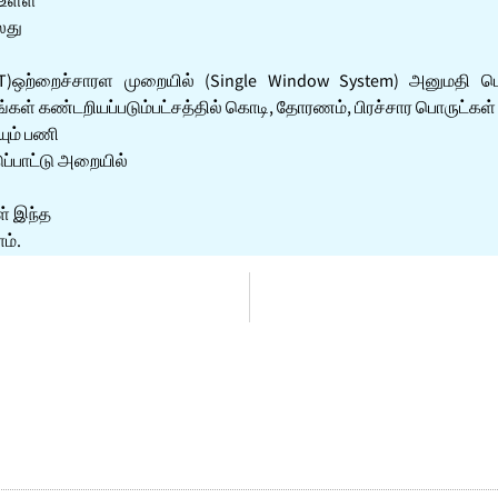
 உள்ள
லது
ST)ஒற்றைச்சாரள முறையில் (Single Window System) அனுமதி பெ
ள் கண்டறியப்படும்பட்சத்தில் கொடி, தோரணம், பிரச்சார பொருட்கள் குற
யும் பணி
்பாட்டு அறையில்
் இந்த
ம்.