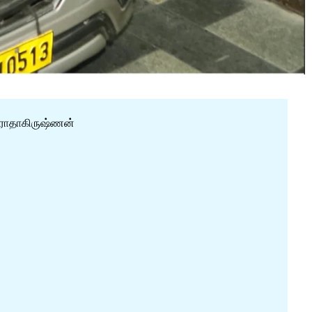
இராதாகிருஷ்ணன்