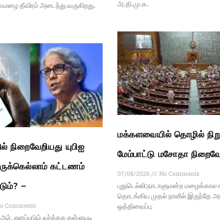
அ.தி.மு.க.
வமழை தீவிரம் அடைந்து வருகிறது.
மக்களவையில் தொழில் நிற
் நிறைவேறியது யுபிஐ
மேம்பாட்டு மசோதா நிறைவே
ுக்கெல்லாம் கட்டணம்
07/08/2026
No Comments
டும்? –
புதுடெல்லி:நாடாளுமன்ற மழைக்கால 
தொடங்கிய முதல் நாளில் இருந்தே அ
o Comments
ஒத்திவைப்பு
ி.ஆர். எனப்படும் வர்த்தக தள்ளுபடி