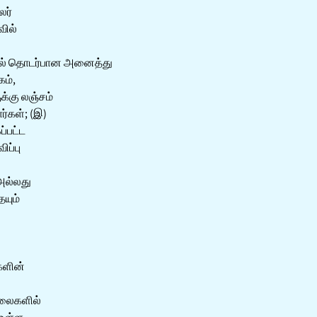
லர்
வில்
ுதல் தொடர்பான அனைத்து
கம்,
க்கு லஞ்சம்
்கள்; (இ)
ப்பட்ட
ிப்பு
அல்லது
யும்
களின்
்லைகளில்