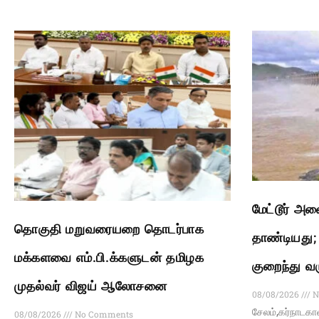
மேட்டூர் அண
தொகுதி மறுவரையறை தொடர்பாக
தாண்டியது; ப
மக்களவை எம்.பி.க்களுடன் தமிழக
குறைந்து வ
முதல்வர் விஜய் ஆலோசனை
08/08/2026
N
சேலம்,கர்நாடகா
08/08/2026
No Comments