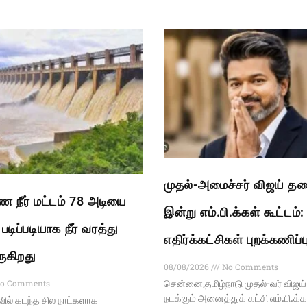
முதல்-அமைச்சர் விஜய் த
ை நீர் மட்டம் 78 அடியை
இன்று எம்.பி.க்கள் கூட்டம்:
டிப்படியாக நீர் வரத்து
எதிர்க்கட்சிகள் புறக்கணிப்ப
ருகிறது
08/08/2026
No Comments
o Comments
சென்னை,தமிழ்நாடு முதல்-வர் விஜ
நடக்கும் அனைத்துக் கட்சி எம்.பி.க்
வில் கடந்த சில நாட்களாக