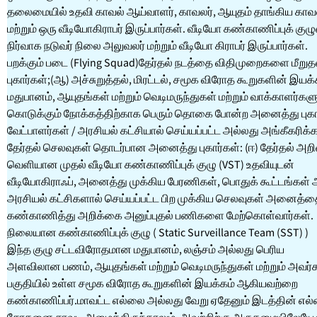
தலைமையில் உதவி காவல் ஆய்வாளர், காவலர், ஆயுதம் தாங்கிய காவ
மற்றும் ஒரு வீடியோகிராபர் இருப்பார்கள். வீடியோ கண்காணிப்புக் குழு
நிர்வாக நடுவர் நிலை அலுவலர் மற்றும் வீடியோ கிராபர் இருப்பார்கள்.
பறக்கும் படை (Flying Squad)தேர்தல் நடத்தை விதிமுறைகளை மீற
புகார்கள்;(ஆ) அச்சுறுத்தல், மிரட்டல், சமூக விரோத கூறுகளின் இயக்
மதுபானம், ஆயுதங்கள் மற்றும் வெடிமருந்துகள் மற்றும் வாக்காளர்களு
கொடுக்கும் நோக்கத்திற்காக பெரும் தொகை போன்ற அனைத்து புகார
வேட்பாளர்கள் / அரசியல் கட்சியால் செய்யப்பட்ட அல்லது அங்கீகரிக்க
தேர்தல் செலவுகள் தொடர்பான அனைத்து புகார்கள்: (ஈ) தேர்தல் அறிவ
வெளியான முதல் வீடியோ கண்காணிப்புக் குழு (VST) உதவியுடன்
வீடியோகிராஃப், அனைத்து முக்கிய பேரணிகள், பொதுக் கூட்டங்கள் 
அரசியல் கட்சிகளால் செய்யப்பட்ட பிற முக்கிய செலவுகள் அனைத்தை
கண்காணித்து அறிக்கை அனுப்புதல் பணிகளை மேற்கொள்வார்கள்.
நிலையான கண்காணிப்புக் குழு ( Static Surveillance Team (SST) )
இந்த குழு சட்டவிரோதமான மதுபானம், லஞ்சம் அல்லது பெரிய
அளவிலான பணம், ஆயுதங்கள் மற்றும் வெடிமருந்துகள் மற்றும் அவர்
பகுதியில் உள்ள சமூக விரோத கூறுகளின் இயக்கம் ஆகியவற்றை
கண்காணிப்பர்.மாவட்ட எல்லை அல்லது வேறு ஏதேனும் இடத்தின் எல