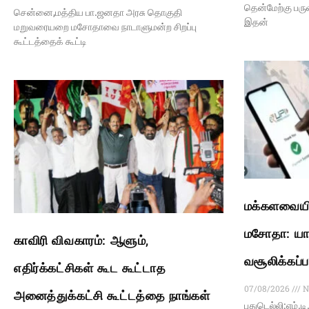
தென்மேற்கு பரு
சென்னை,மத்திய பா.ஜனதா அரசு தொகுதி
இதன்
மறுவரையறை மசோதாவை நாடாளுமன்ற சிறப்பு
கூட்டத்தைக் கூட்டி
மக்களவையில
மசோதா: யார
காவிரி விவகாரம்: ஆளும்,
வசூலிக்கப்ப
எதிர்க்கட்சிகள் கூட கூட்டாத
07/08/2026
N
அனைத்துக்கட்சி கூட்டத்தை நாங்கள்
புதுடெல்லி:எம்.ட