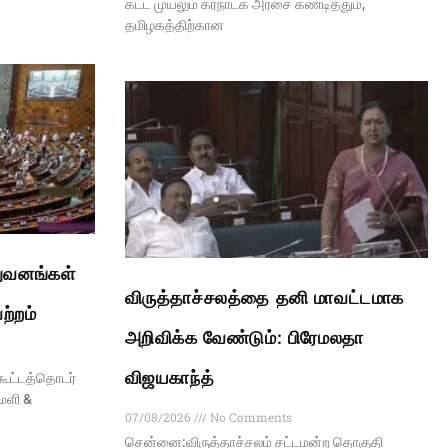
கட்ட முயலும் கர்நாடக அரசை கண்டித்தும்,
தமிழகத்திற்கான
ுவனங்கள்
விருத்தாச்சலத்தை தனி மாவட்டமாக
ற்றம்
அறிவிக்க வேண்டும்: பிரேமலதா
விஜயகாந்த்
கூட்டத்தொடர்
மளி &
07/08/2026
No Comments
சென்னை:விருத்தாச்சலம் சட்டமன்ற தொகுதி