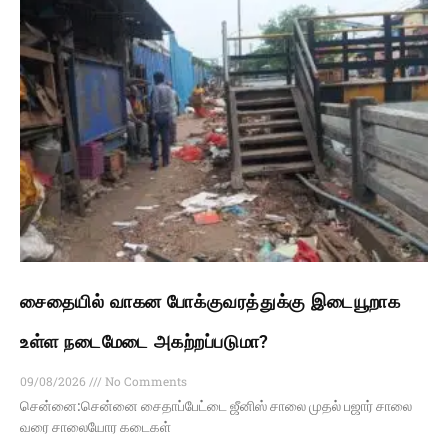
சைதையில் வாகன போக்குவரத்துக்கு இடையூறாக
உள்ள நடைமேடை அகற்றப்படுமா?
09/08/2026
No Comments
சென்னை:சென்னை சைதாப்பேட்டை ஜீனிஸ் சாலை முதல் பஜார் சாலை
வரை சாலையோர கடைகள்