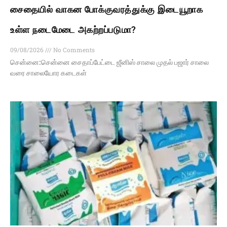
சைதையில் வாகன போக்குவரத்துக்கு இடையூறாக
உள்ள நடைமேடை அகற்றப்படுமா?
09/08/2026
No Comments
சென்னை:சென்னை சைதாப்பேட்டை ஜீனிஸ் சாலை முதல் பஜார் சாலை
வரை சாலையோர கடைகள்