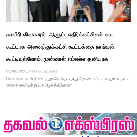
காவிரி விவகாரம்: ஆளும், எதிர்க்கட்சிகள் கூட
கூட்டாத அனைத்துக்கட்சி கூட்டத்தை நாங்கள்
கூட்டியுள்ளோம்: முன்னாள் எம்எல்ஏ தனியரசு
08/08/2026
No Comments
சென்னை:காவிரியின் குறுக்கே தேகதாது அணை கட்ட முயலும் கர்நாடக
அரசை கண்டித்தும், தமிழகத்திற்கான