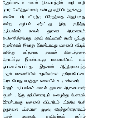
ஆதம்பாக்கம் காவல் நிலையத்தில் மாறி மாறி
புகார் அளித்துள்ளனர் என்பது குறிப்பிடத்தக்கது.
எனவே யார் வீட்டிற்கு பிரேதத்தை அனுப்புவது
என்று குழப்பம் ஏற்பட்டது. இது குறித்து
மடிப்பாக்கம் காவல் துணை ஆணையர்,
ஆலோசித்தபோது, உதவி ஆய்வாளர் சுமார் முப்பது
ஆண்டுகள் இவரது இரண்டாவது மனைவி வீட்டில்
வசித்து வந்ததாக தகவல் கிடைத்ததை
தொடர்ந்து இரண்டாவது மனைவியிடம் உடல்
ஒப்படைக்கப்பட்டது. இதனால் ஆத்திரமடைந்த
முதல் மனைவியின் உறவினர்கள் குரோம்பேட்டை
அரசு பொது மருத்துவமனையில் கூடி உள்ளனர்.
மேலும் மடிப்பாக்கம் காவல் துணை ஆனையாளர்
ரூபன் , இரு தரப்பினரையும் அழைத்து பேசாமல்,
இரண்டாவது மனைவி வீட்டாரிடம் மட்டுமே பேசி
ஒருதலை பட்சமான முடிவு எடுத்துள்ளதாகவும்
முதல் மனைவி உறவினர்கள் குற்றம்