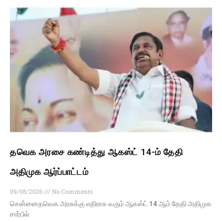
தவெக அரசை கண்டித்து ஆகஸ்ட் 14-ம் தேதி
அதிமுக ஆர்ப்பாட்டம்
09/08/2026
No Comments
சென்னைதவெக அரசுக்கு எதிராக வரும் ஆகஸ்ட் 14 ஆம் தேதி அதிமுக
சார்பில்