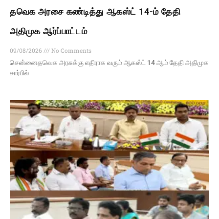
தவெக அரசை கண்டித்து ஆகஸ்ட் 14-ம் தேதி
அதிமுக ஆர்ப்பாட்டம்
09/08/2026
No Comments
சென்னைதவெக அரசுக்கு எதிராக வரும் ஆகஸ்ட் 14 ஆம் தேதி அதிமுக
சார்பில்