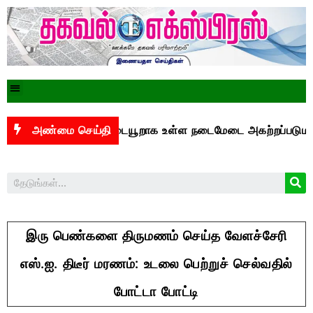
துக்கு இடையூறாக உள்ள நடைமேடை அகற்றப்படுமா?
அண்மை செய்தி
சென்
இரு பெண்களை திருமணம் செய்த வேளச்சேரி
எஸ்.ஐ. திடீர் மரணம்: உடலை பெற்றுச் செல்வதில்
போட்டா போட்டி