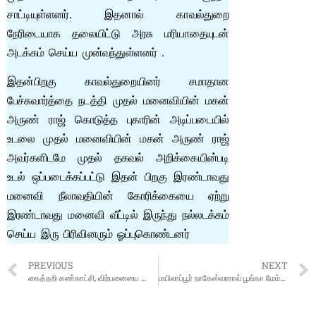
சாட்டியுள்ளனர். இதனால் காவல்துறை
நேரிடையாக தலையிட்டு அரசு மரியாதையுடன்
அடக்கம் செய்ய முன்வந்துள்ளனர் .
இதன்பிறகு காவல்துறையினர் சமாதான
பேச்சுவார்த்தை நடத்தி முதல் மனைவியின் மகன்
அருண் ராஜ் கொடுத்த புகாரின் அடிப்படையில்
உடலை முதல் மனைவியின் மகன் அருண் ராஜ்
அவர்களிடமே முதல் தகவல் அறிக்கையின்படி
உடல் ஒப்படைக்கப்பட்டு இதன் பிறகு இரண்டாவது
மனைவி நீலாவதியின் கோரிக்கையை ஏற்று
இரண்டாவது மனைவி வீட்டில் இருந்து நல்லடக்கம்
செய்ய இரு பிரிவினரும் ஓப்புகொண்டனர்
PREVIOUS
NEXT
கைத்தறி கண்காட்சி, விற்பனையை தொடங்கி வைத்த அமைச்சர் உதயநிதி ஸ்டாலின்
மயிலாப்பூர் நாகேஸ்வரராவ் பூங்கா மேம்பாட்டுப் பணி