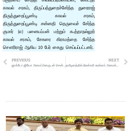
பகுதியை சேர்ந்த சிவசுப்பிரமணியன், கோட்டூர்
காவல் சரகம், திருப்பத்துறைச்சேர்ந்த துரைராஜ்
திருத்துறைப்பூண்டி காவல் சரகம்,
திருத்துறைப்பூண்டி சன்னதி தெருவைச் சேர்ந்த
குமார் (எ) பனையப்பன் மற்றும் கூத்தாநல்லூர்
காவல் சரகம், சேகரை கிராமத்தை சேர்ந்த
சௌரிராஜ் ஆகிய 10 பேர் கைது செய்யப்பட்டனர்.
PREVIOUS
NEXT
ஜாக்டோ ஜியோ அமைப்பினருடன் சென்னையில் அமைச்சர்கள் குழு பேச்சுவார்த்தை
தமிழகத்தில் நிலக்கரி சுரங்கம் அமைக்கும் முடிவு ரத்து: மத்திய அமைச்சர் அறிவிப்பு