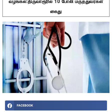
வழங்கல்:திருவாரூரில் 10 போலி மருத்துவர்கள்
கைது
FACEBOOK