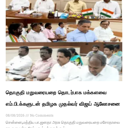
தொகுதி மறுவரையறை தொடர்பாக மக்களவை
எம்.பி.க்களுடன் தமிழக முதல்வர் விஜய் ஆலோசனை
08/08/2026
No Comments
சென்னை,மத்திய பா.ஜனதா அரசு தொகுதி மறுவரையறை மசோதாவை