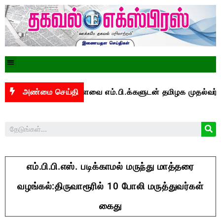
பாக மக்களவை எம்.பி.க்களுடன் தமிழக முதல்வர் விஜய் ஆ
அண்மை செய்தி
எம்.பி.பி.எஸ். படிக்காமல் மருந்து மாத்தரை
வழங்கல்:திருவாரூரில் 10 போலி மருத்துவர்கள்
கைது