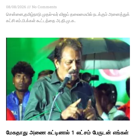
08/08/2026
No Comments
சென்னை,தமிழ்நாடு முதல்-வர் விஜய் தலைமையில் நடக்கும் அனைத்துக்
கட்சி எம்.பி.க்கள் கூட்டத்தை அ.தி.மு.க.
மேகதாது அணை கட்டினால் 1 லட்சம் பேருடன் எங்கள்