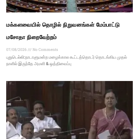
மக்களவையில் தொழில் நிறுவனங்கள் மேம்பாட்டு
மசோதா நிறைவேற்றம்
07/08/2026
No Comments
புதுடெல்லி:நாடாளுமன்ற மழைக்கால கூட்டத்தொடர் தொடங்கிய முதல்
நாளில் இருந்தே அமளி & ஒத்திவைப்பு