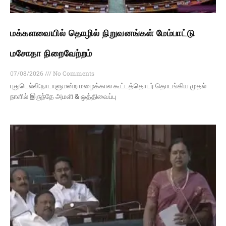
மக்களவையில் தொழில் நிறுவனங்கள் மேம்பாட்டு
மசோதா நிறைவேற்றம்
07/08/2026
No Comments
புதுடெல்லி:நாடாளுமன்ற மழைக்கால கூட்டத்தொடர் தொடங்கிய முதல்
நாளில் இருந்தே அமளி & ஒத்திவைப்பு