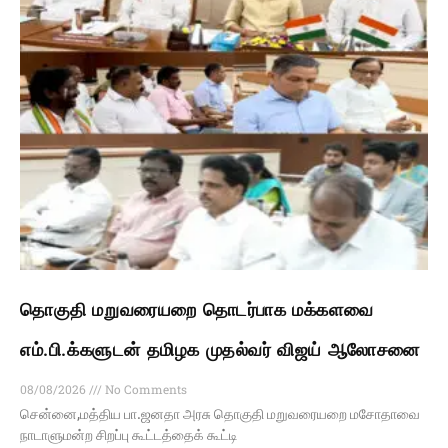
தொகுதி மறுவரையறை தொடர்பாக மக்களவை
எம்.பி.க்களுடன் தமிழக முதல்வர் விஜய் ஆலோசனை
08/08/2026
No Comments
சென்னை,மத்திய பா.ஜனதா அரசு தொகுதி மறுவரையறை மசோதாவை
நாடாளுமன்ற சிறப்பு கூட்டத்தைக் கூட்டி