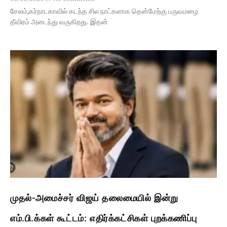
சேலம்,கர்நாடகாவில் கடந்த சில நாட்களாக தென்மேற்கு பருவமழை
தீவிரம் அடைந்து வருகிறது. இதன்
முதல்-அமைச்சர் விஜய் தலைமையில் இன்று
எம்.பி.க்கள் கூட்டம்: எதிர்க்கட்சிகள் புறக்கணிப்பு