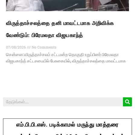
விருத்தாச்சலத்தை தனி மாவட்டமாக அறிவிக்க
வேண்டும்: பிரேமலதா விஜயகாந்த்
07/08/2026
No Comments
சென்னை:விருத்தாச்சலம் சட்டமன்ற தொகுதி உறுப்பினர் பிரேமலதா
விஜயகாந்த் சட்டசபையில் பேசுகையில், விருத்தாச்சலத்தை மாவட்டமாக
எம்.பி.பி.எஸ். படிக்காமல் மருந்து மாத்தரை