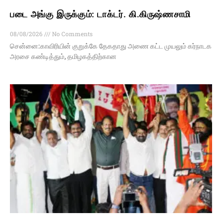
படை அங்கு இருக்கும்: டாக்டர். கி.கிருஷ்ணசாமி
08/08/2026
No Comments
சென்னை:காவிரியின் குறுக்கே தேகதாது அணை கட்ட முயலும் கர்நாடக
அரசை கண்டித்தும், தமிழகத்திற்கான