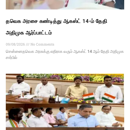
தவெக அரசை கண்டித்து ஆகஸ்ட் 14-ம் தேதி
அதிமுக ஆர்ப்பாட்டம்
09/08/2026
No Comments
சென்னைதவெக அரசுக்கு எதிராக வரும் ஆகஸ்ட் 14 ஆம் தேதி அதிமுக
சார்பில்