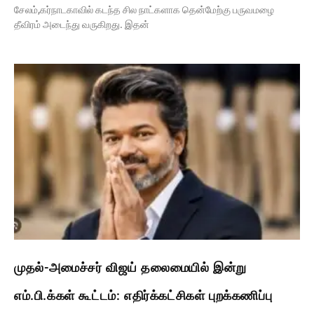
சேலம்,கர்நாடகாவில் கடந்த சில நாட்களாக தென்மேற்கு பருவமழை
தீவிரம் அடைந்து வருகிறது. இதன்
முதல்-அமைச்சர் விஜய் தலைமையில் இன்று
எம்.பி.க்கள் கூட்டம்: எதிர்க்கட்சிகள் புறக்கணிப்பு