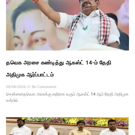
தவெக அரசை கண்டித்து ஆகஸ்ட் 14-ம் தேதி
அதிமுக ஆர்ப்பாட்டம்
09/08/2026
No Comments
சென்னைதவெக அரசுக்கு எதிராக வரும் ஆகஸ்ட் 14 ஆம் தேதி அதிமுக
சார்பில்