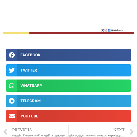
FACEBOOK
TWITTER
WHATSAPP
TELEGRAM
YOUTUBE
PREVIOUS
NEXT
மத்திய ரிசர்வ் வங்கி காந்தி படத்துக்கு பதிலாக புதிய வடிவமைப்பு அல்லது பிளாஸ்டிக் பணம் தொடர்பாக யோசிக்கிறதாம்
திருக்குறள் உண்மை உரையும் வரலாற்று ஆதாரங்களும்