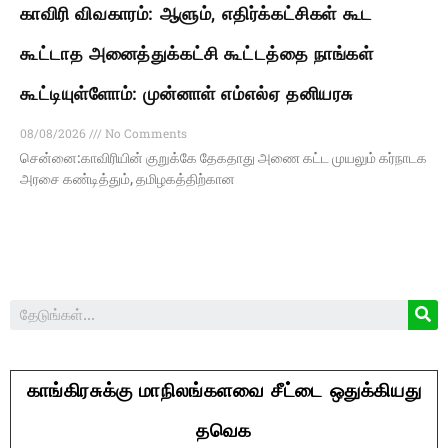
காவிரி விவகாரம்: ஆளும், எதிர்க்கட்சிகள் கூட
கூட்டாத அனைத்துக்கட்சி கூட்டத்தை நாங்கள்
கூட்டியுள்ளோம்: முன்னாள் எம்எல்ஏ தனியரசு
08/08/2026
No Comments
சென்னை:காவிரியின் குறுக்கே தேகதாது அணை கட்ட முயலும் கர்நாடக
அரசை கண்டித்தும், தமிழகத்திற்கான
காங்கிரசுக்கு மாநிலங்களவை சீட்டை ஒதுக்கியது
தவெக