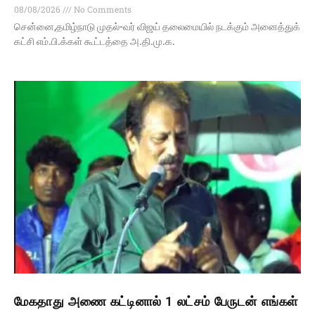
08/08/2026
No Comments
சென்னை,தமிழ்நாடு முதல்-வர் விஜய் தலைமையில் நடக்கும் அனைத்துக்
கட்சி எம்.பி.க்கள் கூட்டத்தை அ.தி.மு.க.
மேகதாது அணை கட்டினால் 1 லட்சம் பேருடன் எங்கள்