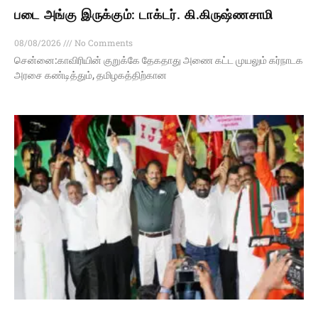
படை அங்கு இருக்கும்: டாக்டர். கி.கிருஷ்ணசாமி
08/08/2026
No Comments
சென்னை:காவிரியின் குறுக்கே தேகதாது அணை கட்ட முயலும் கர்நாடக
அரசை கண்டித்தும், தமிழகத்திற்கான