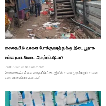
சைதையில் வாகன போக்குவரத்துக்கு இடையூறாக
உள்ள நடைமேடை அகற்றப்படுமா?
09/08/2026
No Comments
சென்னை:சென்னை சைதாப்பேட்டை ஜீனிஸ் சாலை முதல் பஜார் சாலை
வரை சாலையோர கடைகள்