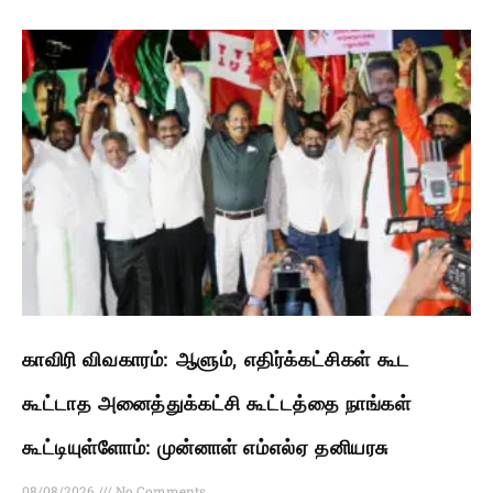
காவிரி விவகாரம்: ஆளும், எதிர்க்கட்சிகள் கூட
கூட்டாத அனைத்துக்கட்சி கூட்டத்தை நாங்கள்
கூட்டியுள்ளோம்: முன்னாள் எம்எல்ஏ தனியரசு
08/08/2026
No Comments