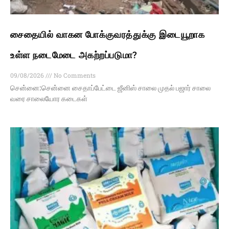
சைதையில் வாகன போக்குவரத்துக்கு இடையூறாக
உள்ள நடைமேடை அகற்றப்படுமா?
09/08/2026
No Comments
சென்னை:சென்னை சைதாப்பேட்டை ஜீனிஸ் சாலை முதல் பஜார் சாலை
வரை சாலையோர கடைகள்