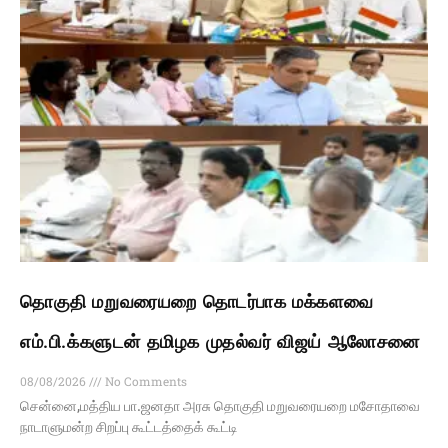
தொகுதி மறுவரையறை தொடர்பாக மக்களவை
எம்.பி.க்களுடன் தமிழக முதல்வர் விஜய் ஆலோசனை
08/08/2026
No Comments
சென்னை,மத்திய பா.ஜனதா அரசு தொகுதி மறுவரையறை மசோதாவை
நாடாளுமன்ற சிறப்பு கூட்டத்தைக் கூட்டி