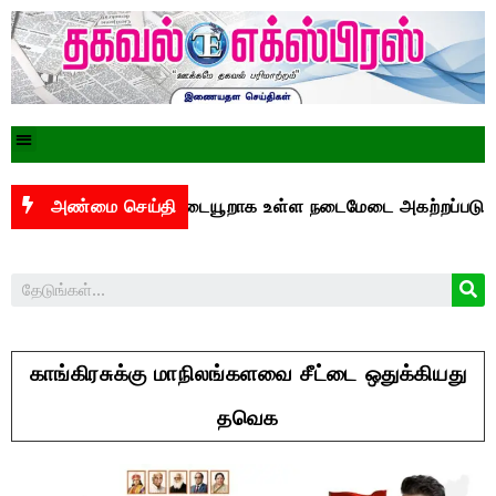
த்துக்கு இடையூறாக உள்ள நடைமேடை அகற்றப்படுமா?
அண்மை செய்தி
ச
காங்கிரசுக்கு மாநிலங்களவை சீட்டை ஒதுக்கியது
தவெக