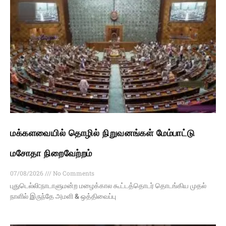
மக்களவையில் தொழில் நிறுவனங்கள் மேம்பாட்டு
மசோதா நிறைவேற்றம்
07/08/2026
No Comments
புதுடெல்லி:நாடாளுமன்ற மழைக்கால கூட்டத்தொடர் தொடங்கிய முதல்
நாளில் இருந்தே அமளி & ஒத்திவைப்பு