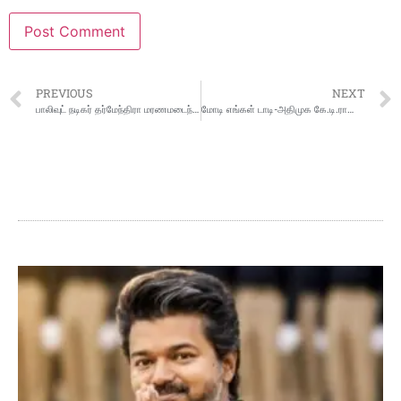
PREVIOUS
NEXT
பாலிவுட் நடிகர் தர்மேந்திரா மரணமடைந்தார்
மோடி எங்கள் டாடி-அதிமுக கே.டி.ராஜேந்திர பாலாஜி