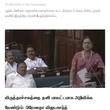
07/08/2026
No Comments
புதுடெல்லி:நாடாளுமன்ற மழைக்கால கூட்டத்தொடர் தொடங்கிய முதல்
நாளில் இருந்தே அமளி & ஒத்திவைப்பு
விருத்தாச்சலத்தை தனி மாவட்டமாக அறிவிக்க
வேண்டும்: பிரேமலதா விஜயகாந்த்