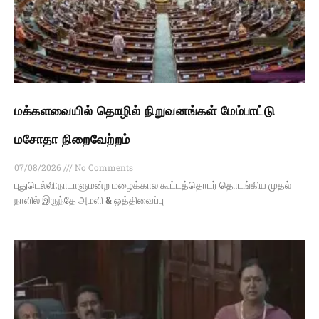
மக்களவையில் தொழில் நிறுவனங்கள் மேம்பாட்டு
மசோதா நிறைவேற்றம்
07/08/2026
No Comments
புதுடெல்லி:நாடாளுமன்ற மழைக்கால கூட்டத்தொடர் தொடங்கிய முதல்
நாளில் இருந்தே அமளி & ஒத்திவைப்பு