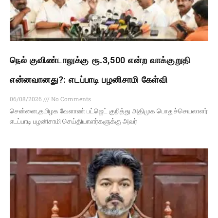
நெல் குவிண்டாலுக்கு ரூ.3,500 என்ற வாக்குறுதி
என்னவானது?: எடப்பாடி பழனிசாமி கேள்வி
06/08/2026
No Comments
சென்னை,தமிழக வேளாண் பட்ஜெட் குறித்து அதிமுக பொதுச்செயலாளர்
எடப்பாடி பழனிசாமி செய்தியாளர்களுக்கு அவர்