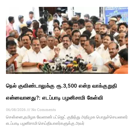
நெல் குவிண்டாலுக்கு ரூ.3,500 என்ற வாக்குறுதி
என்னவானது?: எடப்பாடி பழனிசாமி கேள்வி
06/08/2026
No Comments
சென்னை,தமிழக வேளாண் பட்ஜெட் குறித்து அதிமுக பொதுச்செயலாளர்
எடப்பாடி பழனிசாமி செய்தியாளர்களுக்கு அவர்