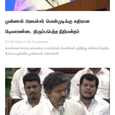
முன்னாள் அமைச்சர் பொன்முடிக்கு எதிரான
பிடிவாரண்டை திரும்பபெற்ற நீதிமன்றம்
07/08/2026
No Comments
சென்னை:சைவ, வைணவ சமயங்கள், பெண்கள் குறித்து சர்ச்சைக்குரிய
பேச்சு வழக்கில், முன்னாள் அமைச்சர்