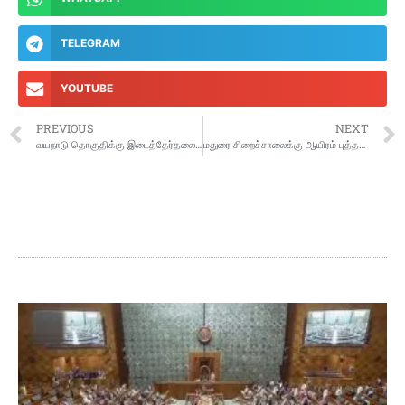
TELEGRAM
YOUTUBE
PREVIOUS
NEXT
வயநாடு தொகுதிக்கு இடைத்தேர்தலை அறிவிக்காத தேர்தல் ஆணையம்… ஏன்?
மதுரை சிறைச்சாலைக்கு ஆயிரம் புத்தகங்களை பரிசளித்த நடிகர் விஜய் சேதுபதி