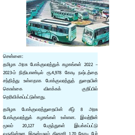
சென்னை:
தமிழக அரசு போக்குவரத்துக் கழகங்கள் 2022 –
2023-ம் நிதியாண்டில் ரூ.4,978 கோடி நஷ்டத்தை
சந்தித்து உள்ளதாக போக்குவரத்துத் துறையின்
கொள்கை விளக்கக் குறிப்பில்
தெரிவிக்கப்பட்டுள்ளது.
தமிழக போக்குவரத்துறையின் கீழ் 8 அரசு
போக்குவரத்துக் கழகங்கள் உள்ளன. இவற்றின்
மூலம் 20,127 பேருந்துகள் இயக்கப்பட்டு
வருகின்றன. இதன்மூலம் தினசரி 1.70 கோடி பேர்