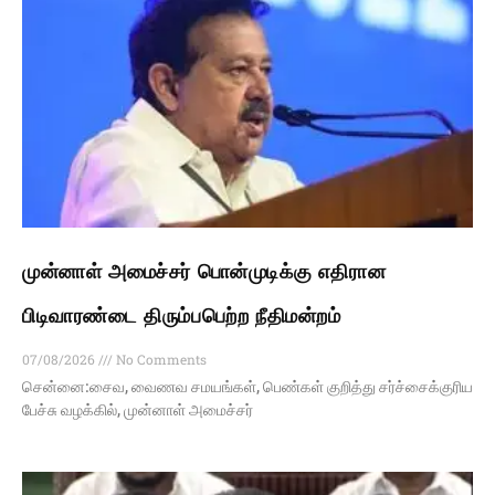
முன்னாள் அமைச்சர் பொன்முடிக்கு எதிரான
பிடிவாரண்டை திரும்பபெற்ற நீதிமன்றம்
07/08/2026
No Comments
சென்னை:சைவ, வைணவ சமயங்கள், பெண்கள் குறித்து சர்ச்சைக்குரிய
பேச்சு வழக்கில், முன்னாள் அமைச்சர்