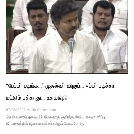
“பேப்பர் படிங்க…” முதல்வர் விஜய்… «ப்பர் படிச்சா
மட்டும் பத்தாது… உதயநிதி
07/08/2026
No Comments
சென்னை:பேரவையில் மேகதாது குறித்த சிறப்பு கவன ஈர்ப்பு
தீர்மானத்தில் முதலமைச்சர் விஜய் பேசும்போது,