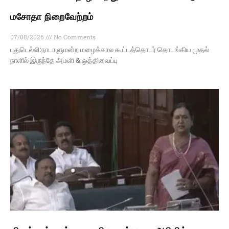
மசோதா நிறைவேற்றம்
07/08/2026
No Comments
புதுடெல்லி:நாடாளுமன்ற மழைக்கால கூட்டத்தொடர் தொடங்கிய முதல்
நாளில் இருந்தே அமளி & ஒத்திவைப்பு