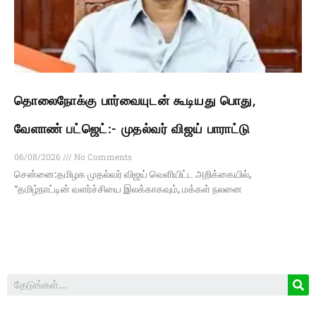
தொலைநோக்கு பார்வையுடன் கூடியது பொது,
வேளாண் பட்ஜெட்:- முதல்வர் விஜய் பாராட்டு
06/08/2026
No Comments
சென்னை:தமிழக முதல்வர் விஜய் வெளியிட்ட அறிக்கையில்,
“தமிழ்நாட்டின் வளர்ச்சியை இலக்காகவும், மக்கள் நலனை