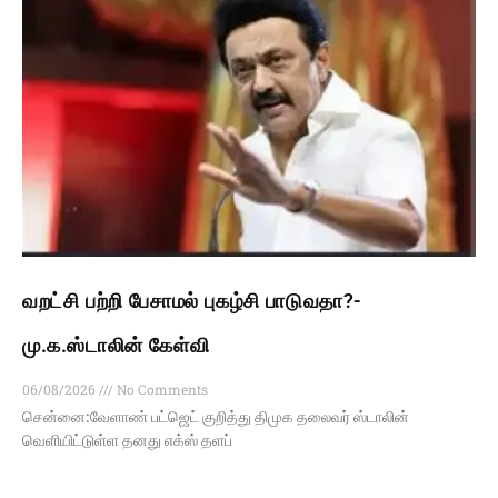
வறட்சி பற்றி பேசாமல் புகழ்சி பாடுவதா?-
மு.க.ஸ்டாலின் கேள்வி
06/08/2026
No Comments
சென்னை:வேளாண் பட்ஜெட் குறித்து திமுக தலைவர் ஸ்டாலின்
வெளியிட்டுள்ள தனது எக்ஸ் தளப்