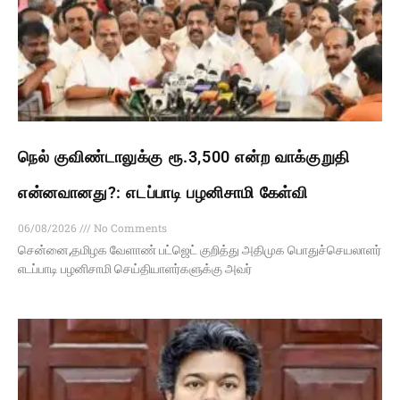
நெல் குவிண்டாலுக்கு ரூ.3,500 என்ற வாக்குறுதி
என்னவானது?: எடப்பாடி பழனிசாமி கேள்வி
06/08/2026
No Comments
சென்னை,தமிழக வேளாண் பட்ஜெட் குறித்து அதிமுக பொதுச்செயலாளர்
எடப்பாடி பழனிசாமி செய்தியாளர்களுக்கு அவர்