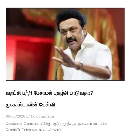
வறட்சி பற்றி பேசாமல் புகழ்சி பாடுவதா?-
மு.க.ஸ்டாலின் கேள்வி
06/08/2026
No Comments
சென்னை:வேளாண் பட்ஜெட் குறித்து திமுக தலைவர் ஸ்டாலின்
வெளியிட்டுள்ள தனது எக்ஸ் தளப்