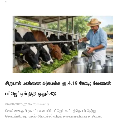
சிறுபால் பண்ணை அமைக்க ரூ.4.19 கோடி; வேளாண்
பட்ஜெட்டில் நிதி ஒதுக்கீடு
06/08/2026
No Comments
சென்னை:தமிழக சட்டசபையில் பட்ஜெட் கூட்டத்தொடர் நேற்று
தொடங்கியது. முதல்-அமைச்சர் விஜய் தலைமையிலான த.வெ.க.