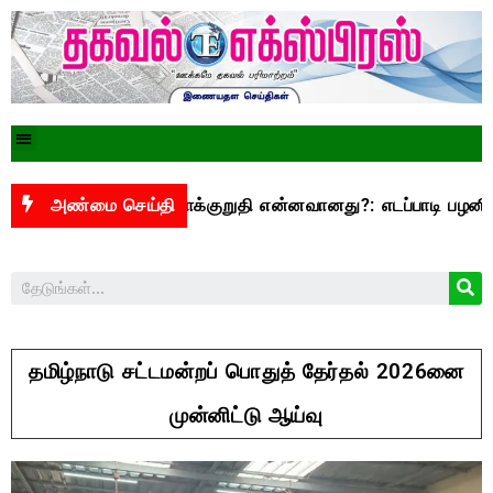
,500 என்ற வாக்குறுதி என்னவானது?: எடப்பாடி பழனிசாமி கேள்வி
அண்மை செய்தி
தமிழ்நாடு சட்டமன்றப் பொதுத் தேர்தல் 2026னை
முன்னிட்டு ஆய்வு