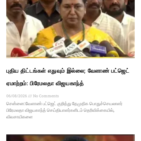
புதிய திட்டங்கள் எதுவும் இல்லை; வேளாண் பட்ஜெட்
ஏமாற்றம்: பிரேமலதா விஜயகாந்த்
06/08/2026
No Comments
சென்னை:வேளாண் பட்ஜெட் குறித்து தேமுதிக பொதுச்செயலாளர்
பிரேமலதா விஜயகாந்த் செய்தியாளர்களிடம் தெரிவிக்கையில்,
விவசாயிகளை