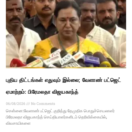
புதிய திட்டங்கள் எதுவும் இல்லை; வேளாண் பட்ஜெட்
ஏமாற்றம்: பிரேமலதா விஜயகாந்த்
06/08/2026
No Comments
சென்னை:வேளாண் பட்ஜெட் குறித்து தேமுதிக பொதுச்செயலாளர்
பிரேமலதா விஜயகாந்த் செய்தியாளர்களிடம் தெரிவிக்கையில்,
விவசாயிகளை