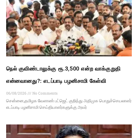
நெல் குவிண்டாலுக்கு ரூ.3,500 என்ற வாக்குறுதி
என்னவானது?: எடப்பாடி பழனிசாமி கேள்வி
06/08/2026
No Comments
சென்னை,தமிழக வேளாண் பட்ஜெட் குறித்து அதிமுக பொதுச்செயலாளர்
எடப்பாடி பழனிசாமி செய்தியாளர்களுக்கு அவர்