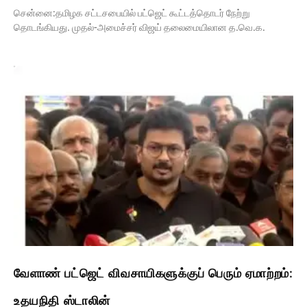
சென்னை:தமிழக சட்டசபையில் பட்ஜெட் கூட்டத்தொடர் நேற்று
தொடங்கியது. முதல்-அமைச்சர் விஜய் தலைமையிலான த.வெ.க.
வேளாண் பட்ஜெட் விவசாயிகளுக்குப் பெரும் ஏமாற்றம்:
உதயநிதி ஸ்டாலின்