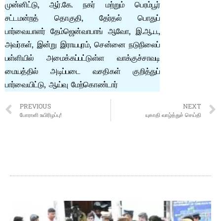
முன்னிட்டு, ஆர்.கே. நகர் மற்றும் பெரம்பூர்
சட்டமன்றத் தொகுதி, தேர்தல் பொதுப்
பார்வையாளர் தேம்ஜென்வாபாங் ஆவோ, இ.ஆ.ப.,
அவர்கள், இன்று இராயபுரம், சென்னை நடுநிலைப்
பள்ளியில் அமைக்கப்பட்டுள்ள வாக்குச்சாவடி
மையத்தில் அடிப்படை வசதிகள் குறித்துப்
பார்வையிட்டு, ஆய்வு மேற்கொண்டார்
PREVIOUS
NEXT
போராளி உயிரிழப்பு!
யுகாதி வாழ்த்துச் செய்தி