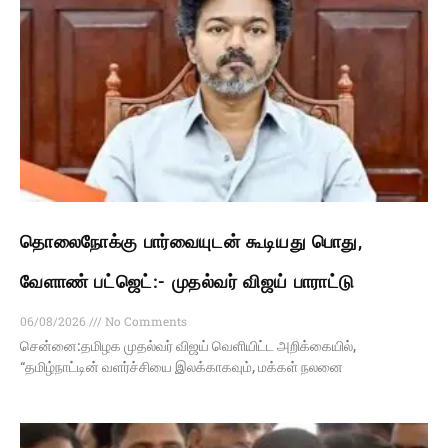
தொலைநோக்கு பார்வையுடன் கூடியது பொது,
வேளாண் பட்ஜெட்:- முதல்வர் விஜய் பாராட்டு
06/08/2026
No Comments
சென்னை:தமிழக முதல்வர் விஜய் வெளியிட்ட அறிக்கையில்,
“தமிழ்நாட்டின் வளர்ச்சியை இலக்காகவும், மக்கள் நலனை