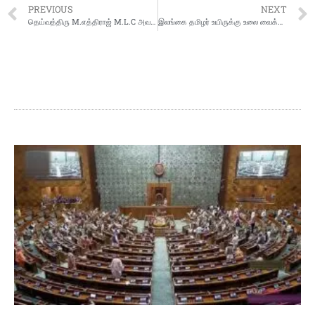
PREVIOUS
NEXT
தெய்வத்திரு M.எத்திராஜ் M.L.C அவர்களின் 105வது பிறந்த நாள் – தமிழ்நாடு சலவைத்தொழிலாளர் பேரவை மரியாதை செலுத்தி கொண்டாட்டம்
இலங்கை தமிழர் உயிருக்கு உலை வைக்கும் அடுக்குமாடி குடியிருப்பு…போலி திராவிட மாடல் ஆட்சி – Dr. S G SURYA