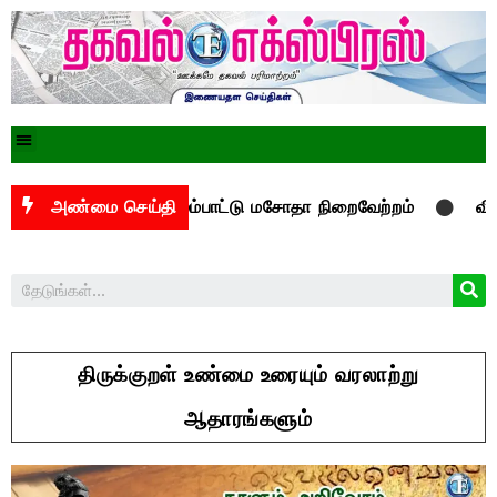
ுவனங்கள் மேம்பாட்டு மசோதா நிறைவேற்றம்
அண்மை செய்தி
விருத்தாச்ச
திருக்குறள் உண்மை உரையும் வரலாற்று
ஆதாரங்களும்