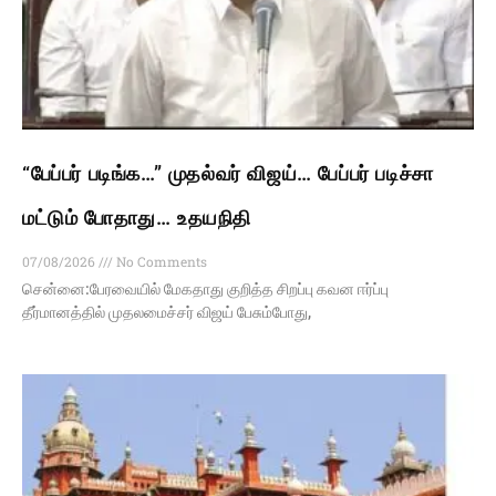
“பேப்பர் படிங்க…” முதல்வர் விஜய்… பேப்பர் படிச்சா
மட்டும் போதாது… உதயநிதி
07/08/2026
No Comments
சென்னை:பேரவையில் மேகதாது குறித்த சிறப்பு கவன ஈர்ப்பு
தீர்மானத்தில் முதலமைச்சர் விஜய் பேசும்போது,