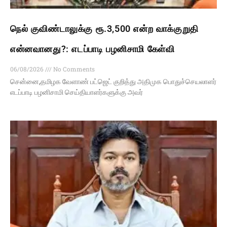
நெல் குவிண்டாலுக்கு ரூ.3,500 என்ற வாக்குறுதி
என்னவானது?: எடப்பாடி பழனிசாமி கேள்வி
06/08/2026
No Comments
சென்னை,தமிழக வேளாண் பட்ஜெட் குறித்து அதிமுக பொதுச்செயலாளர்
எடப்பாடி பழனிசாமி செய்தியாளர்களுக்கு அவர்