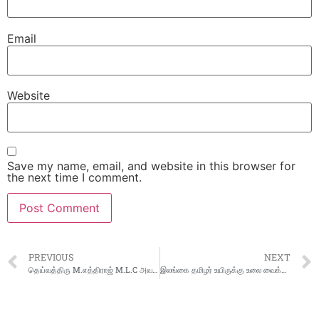
Email
Website
Save my name, email, and website in this browser for
the next time I comment.
PREVIOUS
NEXT
தெய்வத்திரு M.எத்திராஜ் M.L.C அவர்களின் 105வது பிறந்த நாள் – தமிழ்நாடு சலவைத்தொழிலாளர் பேரவை மரியாதை செலுத்தி கொண்டாட்டம்
இலங்கை தமிழர் உயிருக்கு உலை வைக்கும் அடுக்குமாடி குடியிருப்பு…போலி திராவிட மாடல் ஆட்சி – Dr. S G SURYA