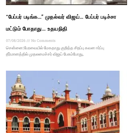
“பேப்பர் படிங்க…” முதல்வர் விஜய்… பேப்பர் படிச்சா
மட்டும் போதாது… உதயநிதி
07/08/2026
No Comments
சென்னை:பேரவையில் மேகதாது குறித்த சிறப்பு கவன ஈர்ப்பு
தீர்மானத்தில் முதலமைச்சர் விஜய் பேசும்போது,