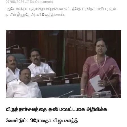
07/08/2026
No Comments
புதுடெல்லி:நாடாளுமன்ற மழைக்கால கூட்டத்தொடர் தொடங்கிய முதல்
நாளில் இருந்தே அமளி & ஒத்திவைப்பு
விருத்தாச்சலத்தை தனி மாவட்டமாக அறிவிக்க
வேண்டும்: பிரேமலதா விஜயகாந்த்