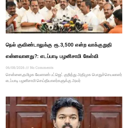
நெல் குவிண்டாலுக்கு ரூ.3,500 என்ற வாக்குறுதி
என்னவானது?: எடப்பாடி பழனிசாமி கேள்வி
06/08/2026
No Comments
சென்னை,தமிழக வேளாண் பட்ஜெட் குறித்து அதிமுக பொதுச்செயலாளர்
எடப்பாடி பழனிசாமி செய்தியாளர்களுக்கு அவர்