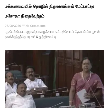
மக்களவையில் தொழில் நிறுவனங்கள் மேம்பாட்டு
மசோதா நிறைவேற்றம்
07/08/2026
No Comments
புதுடெல்லி:நாடாளுமன்ற மழைக்கால கூட்டத்தொடர் தொடங்கிய முதல்
நாளில் இருந்தே அமளி & ஒத்திவைப்பு