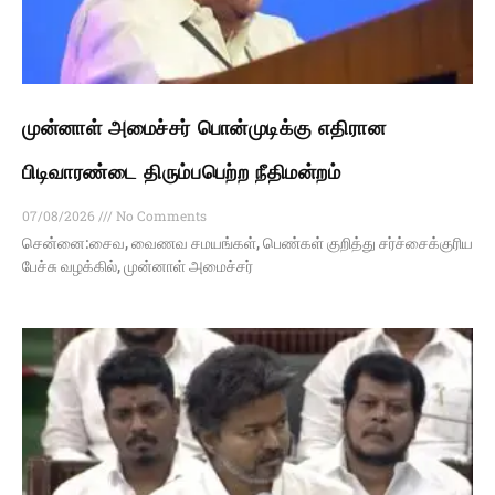
முன்னாள் அமைச்சர் பொன்முடிக்கு எதிரான
பிடிவாரண்டை திரும்பபெற்ற நீதிமன்றம்
07/08/2026
No Comments
சென்னை:சைவ, வைணவ சமயங்கள், பெண்கள் குறித்து சர்ச்சைக்குரிய
பேச்சு வழக்கில், முன்னாள் அமைச்சர்