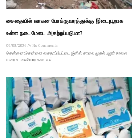
சைதையில் வாகன போக்குவரத்துக்கு இடையூறாக
உள்ள நடைமேடை அகற்றப்படுமா?
09/08/2026
No Comments
சென்னை:சென்னை சைதாப்பேட்டை ஜீனிஸ் சாலை முதல் பஜார் சாலை
வரை சாலையோர கடைகள்