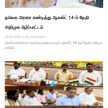
தவெக அரசை கண்டித்து ஆகஸ்ட் 14-ம் தேதி
அதிமுக ஆர்ப்பாட்டம்
09/08/2026
No Comments
சென்னைதவெக அரசுக்கு எதிராக வரும் ஆகஸ்ட் 14 ஆம் தேதி அதிமுக
சார்பில்