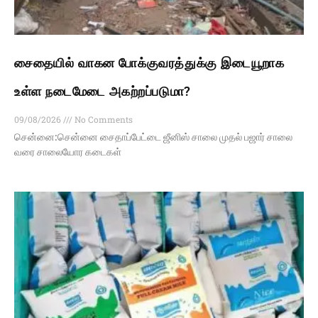
சைதையில் வாகன போக்குவரத்துக்கு இடையூறாக
உள்ள நடைமேடை அகற்றப்படுமா?
09/08/2026
No Comments
சென்னை:சென்னை சைதாப்பேட்டை ஜீனிஸ் சாலை முதல் பஜார் சாலை
வரை சாலையோர கடைகள்