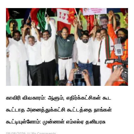
காவிரி விவகாரம்: ஆளும், எதிர்க்கட்சிகள் கூட
கூட்டாத அனைத்துக்கட்சி கூட்டத்தை நாங்கள்
கூட்டியுள்ளோம்: முன்னாள் எம்எல்ஏ தனியரசு
08/08/2026
No Comments