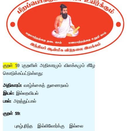
குறள் 5
9 :குறளின் அதிகாரமும் விளக்கமும் கீழே
கொடுக்கப்பட்டுள்ளது:
அதிகாரம்:
வாழ்க்கைத் துணைநலம்
இயல்:
இல்லறவியல்
பால்:
அறத்துப்பால்
குறள் 59:
புகழ்புரிந்த இல்லிலோர்க்கு இல்லை