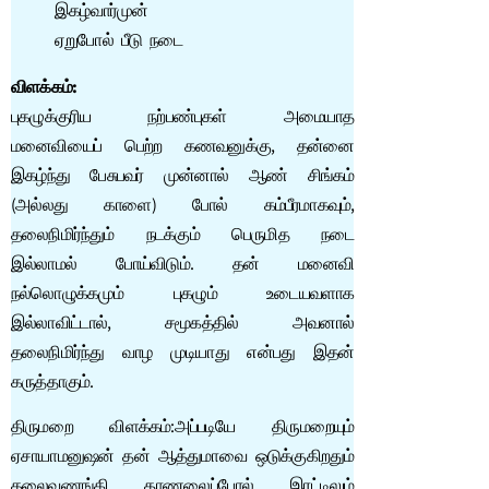
இகழ்வார்முன்
ஏறுபோல் பீடு நடை
விளக்கம்:
புகழுக்குரிய நற்பண்புகள் அமையாத
மனைவியைப் பெற்ற கணவனுக்கு, தன்னை
இகழ்ந்து பேசுபவர் முன்னால் ஆண் சிங்கம்
(அல்லது காளை) போல் கம்பீரமாகவும்,
தலைநிமிர்ந்தும் நடக்கும் பெருமித நடை
இல்லாமல் போய்விடும். தன் மனைவி
நல்லொழுக்கமும் புகழும் உடையவளாக
இல்லாவிட்டால், சமூகத்தில் அவனால்
தலைநிமிர்ந்து வாழ முடியாது என்பது இதன்
கருத்தாகும்.
திருமறை விளக்கம்:அப்படியே திருமறையும்
ஏசாயாமனுஷன் தன் ஆத்துமாவை ஒடுக்குகிறதும்
தலைவணங்கி தாணலைப்போல் இரட்டிலும்