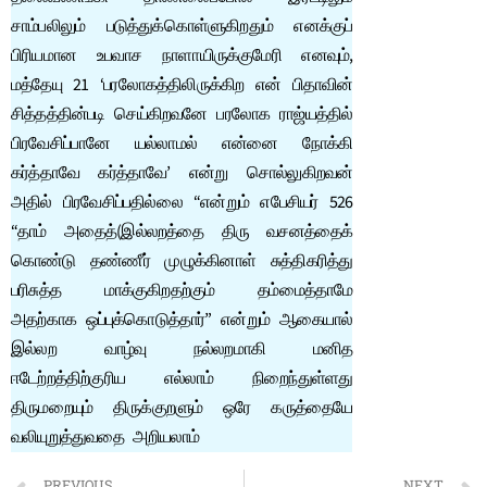
சாம்பலிலும் படுத்துக்கொள்ளுகிறதும் எனக்குப்
பிரியமான உபவாச நாளாயிருக்குமேரி எனவும்,
மத்தேயு 21 ‘பரலோகத்திலிருக்கிற என் பிதாவின்
சித்தத்தின்படி செய்கிறவனே பரலோக ராஜ்யத்தில்
பிரவேசிப்பானே யல்லாமல் என்னை நோக்கி
கர்த்தாவே கர்த்தாவே’ என்று சொல்லுகிறவன்
அதில் பிரவேசிப்பதில்லை “என்றும் எபேசியர் 526
“தாம் அதைத்(இல்லறத்தை திரு வசனத்தைக்
கொண்டு தண்ணீர் முழுக்கினாள் சுத்திகரித்து
பரிசுத்த மாக்குகிறதற்கும் தம்மைத்தாமே
அதற்காக ஒப்புக்கொடுத்தார்” என்றும் ஆகையால்
இல்லற வாழ்வு நல்லறமாகி மனித
ஈடேற்றத்திற்குரிய எல்லாம் நிறைந்துள்ளது
திருமறையும் திருக்குறளும் ஒரே கருத்தையே
வலியுறுத்துவதை அறியலாம்
PREVIOUS
NEXT