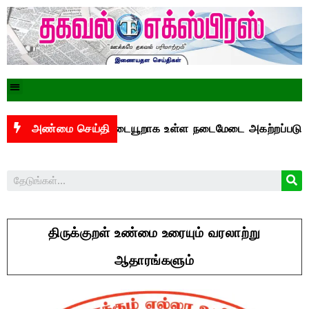
்துக்கு இடையூறாக உள்ள நடைமேடை அகற்றப்படுமா?
அண்மை செய்தி
செ
திருக்குறள் உண்மை உரையும் வரலாற்று
ஆதாரங்களும்